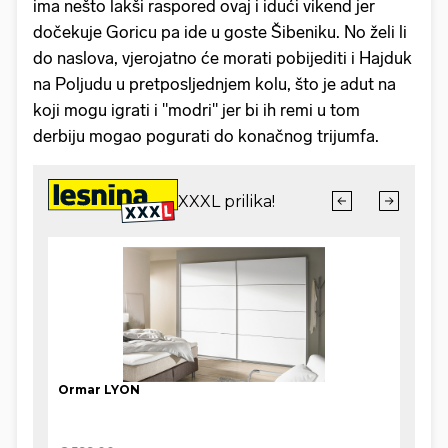
ima nešto lakši raspored ovaj i idući vikend jer
dočekuje Goricu pa ide u goste Šibeniku. No želi li
do naslova, vjerojatno će morati pobijediti i Hajduk
na Poljudu u pretposljednjem kolu, što je adut na
koji mogu igrati i "modri" jer bi ih remi u tom
derbiju mogao pogurati do konačnog trijumfa.