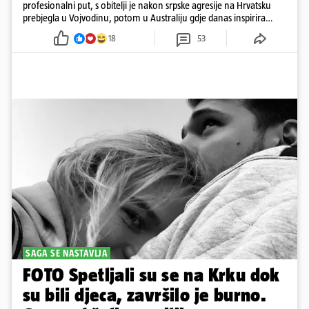
profesionalni put, s obitelji je nakon srpske agresije na Hrvatsku
prebjegla u Vojvodinu, potom u Australiju gdje danas inspirira
mnoge
18
53
SAGA SE NASTAVLJA
FOTO Spetljali su se na Krku dok
su bili djeca, završilo je burno.