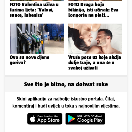
FOTO Valentina uživa u
FOTO Druga boja
čarima ljeta: 'Valovi,
bikinija, isti učinak: Eva
sunce, lubenica'
Longoria na plaži
pipkala svoje zanosne
obline
Ovo su nove cijene
Vruće poze uz koje akcija
goriva?
dulje traje, a ona će u
svakoj uživati
Sve što je bitno, na dohvat ruke
Skini aplikaciju za najbolje iskustvo portala. Čitaj,
komentiraj i budi uvijek u toku s najnovijim vijestima.