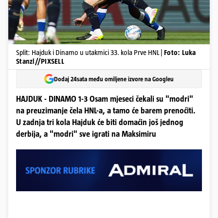
Split: Hajduk i Dinamo u utakmici 33. kola Prve HNL |
Foto: Luka
Stanzl//PIXSELL
Dodaj 24sata među omiljene izvore na Googleu
HAJDUK - DINAMO 1-3 Osam mjeseci čekali su "modri"
na preuzimanje čela HNL-a, a tamo će barem prenoćiti.
U zadnja tri kola Hajduk će biti domaćin još jednog
derbija, a "modri" sve igrati na Maksimiru