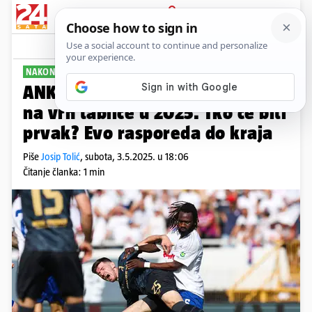
PRIJAVA
Sport
Komentari
118
NAKON DERBIJA
ANKETA Dinamo prvi put zasjeo
na vrh tablice u 2025. Tko će biti
prvak? Evo rasporeda do kraja
Piše
Josip Tolić
,
subota, 3.5.2025. u 18:06
Čitanje članka: 1 min