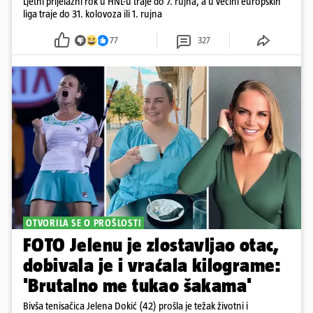
Ljetni prijelazni rok u HNL-u traje do 7. rujna, a u većini europskih
liga traje do 31. kolovoza ili 1. rujna
77
327
OTVORILA SE O PROŠLOSTI
FOTO Jelenu je zlostavljao otac,
dobivala je i vraćala kilograme:
'Brutalno me tukao šakama'
Bivša tenisačica Jelena Dokić (42) prošla je težak životni i