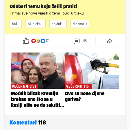
Odaberi temu koju želiš pratiti
Primaj sve nove vijesti o temi i budi u tijeku
hnl
nk rijeka
hajduk
dinamo
17
118
Komentari
118