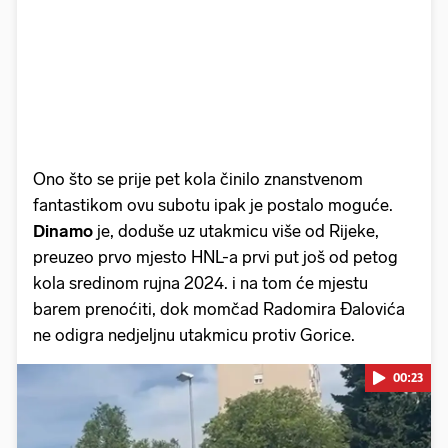
Ono što se prije pet kola činilo znanstvenom
fantastikom ovu subotu ipak je postalo moguće.
Dinamo
je, doduše uz utakmicu više od Rijeke,
preuzeo prvo mjesto HNL-a prvi put još od petog
kola sredinom rujna 2024. i na tom će mjestu
barem prenoćiti, dok momčad Radomira Đalovića
ne odigra nedjeljnu utakmicu protiv Gorice.
00:23