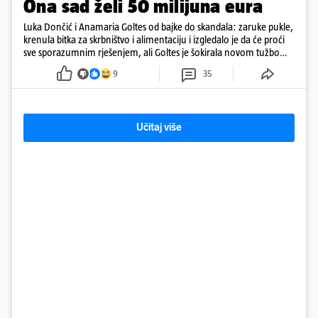
Ona sad želi 50 milijuna eura
Luka Dončić i Anamaria Goltes od bajke do skandala: zaruke pukle,
krenula bitka za skrbništvo i alimentaciju i izgledalo je da će proći
sve sporazumnim rješenjem, ali Goltes je šokirala novom tužbom
u Sloveniji
9
35
Učitaj više