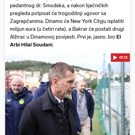
pedantnog dr. Smodeka, a nakon liječničkih
pregleda potpisat će trogodišnji ugovor sa
Zagrepčanima. Dinamo će New York Cityju isplatiti
milijun eura (u četiri rate), a Bakrar će postati drugi
Alžirac u Dinamovoj povijesti. Prvi je, jasno, bio
El
Arbi Hilal Soudani
.
01:12
Pokretanje videa...