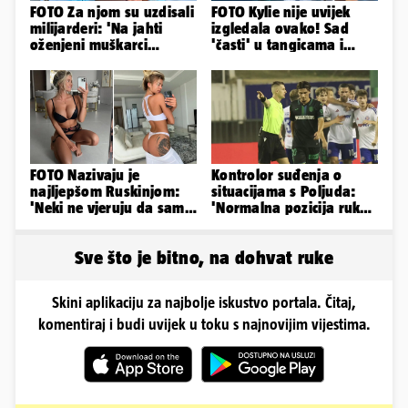
FOTO Za njom su uzdisali
FOTO Kylie nije uvijek
milijarderi: 'Na jahti
izgledala ovako! Sad
oženjeni muškarci
'časti' u tangicama i
zaborave na pravila'
bikiniju, ali išla je 'pod
nož'...
FOTO Nazivaju je
Kontrolor suđenja o
najljepšom Ruskinjom:
situacijama s Poljuda:
'Neki ne vjeruju da sam
'Normalna pozicija ruku
stvarna. Što vi mislite?'
kod skoka, sve je čisto...'
Sve što je bitno, na dohvat ruke
Skini aplikaciju za najbolje iskustvo portala. Čitaj,
komentiraj i budi uvijek u toku s najnovijim vijestima.