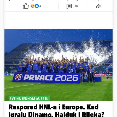
prešla granicu dobrog ukusa
4
38
SVE NA JEDNOM MJESTU
Raspored HNL-a i Europe. Kad
igraju Dinamo, Hajduk i Rijeka?