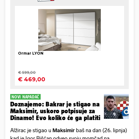
NOVI NAPADAČ
Doznajemo: Bakrar je stigao na
Maksimir, uskoro potpisuje za
Dinamo! Evo koliko će ga platiti
Alžirac je stigao u
Maksimir
baš na dan (26. lipnja)
kad je Igor Bišćan odveo svoju momčad na