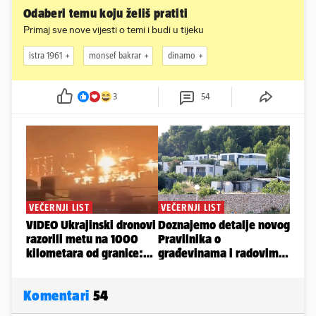
Odaberi temu koju želiš pratiti
Primaj sve nove vijesti o temi i budi u tijeku
istra 1961
monsef bakrar
dinamo
3
54
Komentari
54