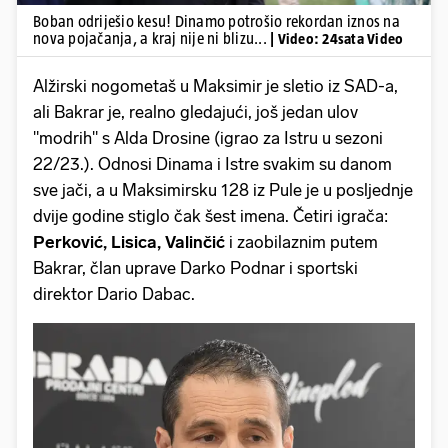
Boban odriješio kesu! Dinamo potrošio rekordan iznos na
nova pojačanja, a kraj nije ni blizu...
| Video: 24sata Video
Alžirski nogometaš u Maksimir je sletio iz SAD-a,
ali Bakrar je, realno gledajući, još jedan ulov
"modrih" s Alda Drosine (igrao za Istru u sezoni
22/23.). Odnosi Dinama i Istre svakim su danom
sve jači, a u Maksimirsku 128 iz Pule je u posljednje
dvije godine stiglo čak šest imena. Četiri igrača:
Perković, Lisica, Valinčić
i zaobilaznim putem
Bakrar, član uprave Darko Podnar i sportski
direktor Dario Dabac.