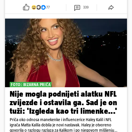
77
339
FOTO: BIZARNA PRIČA
Nije mogla podnijeti alatku NFL
zvijezde i ostavila ga. Sad je on
tuži: 'Izgleda kao tri limenke...'
Priča oko odnosa manekenke i influencerice Haley Kalil i NFL
igrača Matta Kalila dobila je novi nastavak. Haley je otvoreno
govorila o razlogu razlaza za Kalikom i po njegovom mišljenju