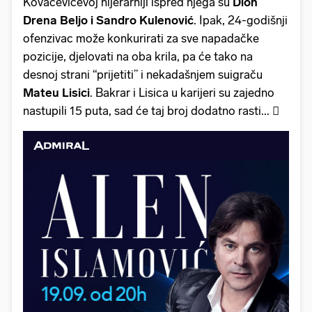
Kovačevićevoj hijerarhiji ispred njega su
Dion
Drena Beljo i Sandro Kulenović
. Ipak, 24-godišnji
ofenzivac može konkurirati za sve napadačke
pozicije, djelovati na oba krila, pa će tako na
desnoj strani “prijetiti” i nekadašnjem suigraču
Mateu Lisici
. Bakrar i Lisica u karijeri su zajedno
nastupili 15 puta, sad će taj broj dodatno rasti... 