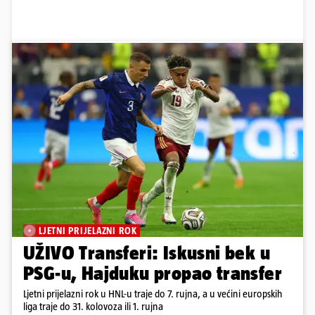
LJETNI PRIJELAZNI ROK
UŽIVO Transferi: Iskusni bek u
PSG-u, Hajduku propao transfer
Ljetni prijelazni rok u HNL-u traje do 7. rujna, a u većini europskih
liga traje do 31. kolovoza ili 1. rujna