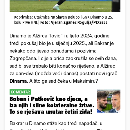
Koprivnica: Utakmica NK Slaven Belupo i GNK Dinamo u 25.
kolu Prve HNL |
Foto: Vjeran Zganec Rogulja/PIXSELL
Dinamo je Alžirca "lovio" i u ljeto 2024. godine,
treći pokušaj bio je u siječnju 2025., ali Bakrar je
nekako odolijevao ponudama i pozivima
Zagrepčana. I cijela priča zaokružila se ovih dana,
sad bi sve trebalo biti konačno riješeno, a Alžirac
za dan-dva (možda već i danas) postati novi igrač
Dinama
. A što ga sad čeka u Maksimiru?
KOMENTAR
Boban i Petković kao djeca, a
iza njih i silne kolateralne žrtve.
To se rješava unutar četiri zida!
Bakrar u Dinamo stiže kao treći napadač, u