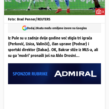
3
Foto: Brad Penner/REUTERS
Dodaj 24sata među omiljene izvore na Googleu
Iz Pule su u zadnje dvije godine već stigla tri igrača
(Perković, Lisica, Valinčić), član uprave (Podnar) i
sportski direktor (Dabac). OK, Bakrar stiže iz MLS-a, ali
su ga 'modri' pronašli još na Aldo Drosini...