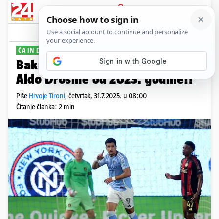
PRIJAVA
Sport
Komentari
54
ČA IN DELAJU...
Bakrar već šesti ulov Dinama s
Aldo Drosine od 2023. godine!?
Piše
Hrvoje Tironi
,
četvrtak, 31.7.2025. u 08:00
Čitanje članka: 2 min