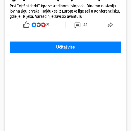
Prvi "vječni derbi" igra se sredinom listopada. Dinamo nastavlja
lov na Ligu prvaka, Hajduk se iz Europske lige seli u Konferencijsku,
gdje je i Rijeka. Varaždin je završio avanturu
21
45
Učitaj više