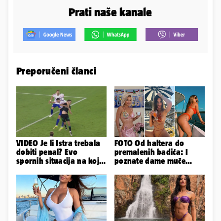
Prati naše kanale
Preporučeni članci
VIDEO Je li Istra trebala
FOTO Od haltera do
dobiti penal? Evo
premalenih badića: I
spornih situacija na koje
poznate dame muče
je živce izgubio trener
vrućine, evo kako su
Istre
pozirale