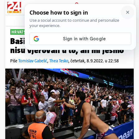
PRIJAVA
Sport
Komentari
0
HRVATSKA U FINALU
Bašić: Došli smo po zlato. Neki
nisu vjerovali u to, ali mi jesmo
Piše
Tomislav Gabelić
,
Thea Tesko
,
četvrtak, 8.9.2022. u 22:58