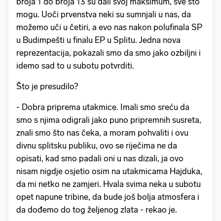
broja 1 do broja 13 su dali svoj maksimum, sve što
mogu. Uoči prvenstva neki su sumnjali u nas, da
možemo uči u četiri, a evo nas nakon polufinala SP
u Budimpešti u finalu EP u Splitu. Jedna nova
reprezentacija, pokazali smo da smo jako ozbiljni i
idemo sad to u subotu potvrditi.
Što je presudilo?
- Dobra priprema utakmice. Imali smo sreću da
smo s njima odigrali jako puno pripremnih susreta,
znali smo što nas čeka, a moram pohvaliti i ovu
divnu splitsku publiku, ovo se riječima ne da
opisati, kad smo padali oni u nas dizali, ja ovo
nisam nigdje osjetio osim na utakmicama Hajduka,
da mi netko ne zamjeri. Hvala svima neka u subotu
opet napune tribine, da bude još bolja atmosfera i
da dođemo do tog željenog zlata - rekao je.