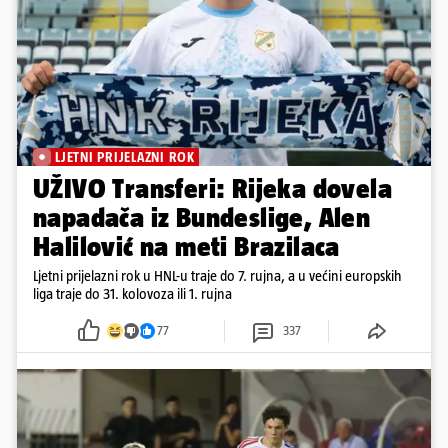
LJETNI PRIJELAZNI ROK
UŽIVO Transferi: Rijeka dovela
napadača iz Bundeslige, Alen
Halilović na meti Brazilaca
Ljetni prijelazni rok u HNL-u traje do 7. rujna, a u većini europskih
liga traje do 31. kolovoza ili 1. rujna
77
337