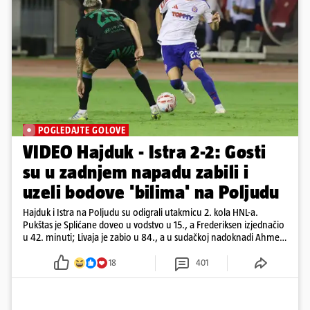
POGLEDAJTE GOLOVE
VIDEO Hajduk - Istra 2-2: Gosti
su u zadnjem napadu zabili i
uzeli bodove 'bilima' na Poljudu
Hajduk i Istra na Poljudu su odigrali utakmicu 2. kola HNL-a.
Pukštas je Splićane doveo u vodstvo u 15., a Frederiksen izjednačio
u 42. minuti; Livaja je zabio u 84., a u sudačkoj nadoknadi Ahmeti
je pogodio za remi
18
401