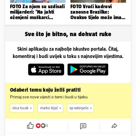
FOTO Za njom su uzdisali
FOTO Vrući kadrovi
milijarderi: 'Na jahti
zanosne Brazilke:
oženjeni muškarci
Ovakvo tijelo može imati
zaborave na pravila'
samo bivša plesačica...
Sve što je bitno, na dohvat ruke
Skini aplikaciju za najbolje iskustvo portala. Čitaj,
komentiraj i budi uvijek u toku s najnovijim vijestima.
Odaberi temu koju želiš pratiti
Primaj sve nove vijesti o temi i budi u tijeku
ivica tucak
marko bijač
ep vaterpolo
5