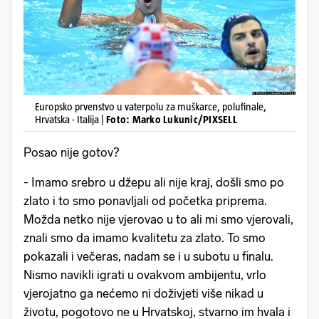
Europsko prvenstvo u vaterpolu za muškarce, polufinale,
Hrvatska - Italija |
Foto: Marko Lukunic/PIXSELL
Posao nije gotov?
- Imamo srebro u džepu ali nije kraj, došli smo po
zlato i to smo ponavljali od početka priprema.
Možda netko nije vjerovao u to ali mi smo vjerovali,
znali smo da imamo kvalitetu za zlato. To smo
pokazali i večeras, nadam se i u subotu u finalu.
Nismo navikli igrati u ovakvom ambijentu, vrlo
vjerojatno ga nećemo ni doživjeti više nikad u
životu, pogotovo ne u Hrvatskoj, stvarno im hvala i