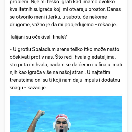
problem. Nije mi teško igrati kad imamo ovoliko
kvalitetnih suigrača koji mi otvaraju prostor. Danas
se otvorilo meni i Jerku, u subotu će nekome
drugome, važno je da mi pobjeđujemo - rekao je.
Talijani su očekivali finale?
- U grotlu Spaladium arene teško itko može nešto
očekivati protiv nas. Što reći, hvala gledateljima,
sto puta im hvala, nadam se da ćemo i u finalu imati
njih kao igrača više na našoj strani. U najtežim
trenutcima oni su ti koji nam daju impuls i dodatnu
snagu - kazao je.