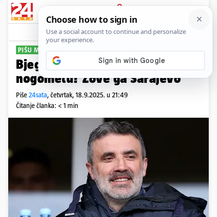
PRIJAVA
Sport
Komentari
28
PIŠU MEDIJI U BIH
Bjegunac Zoran Mamić opet u
nogometu? Zove ga Sarajevo
Piše
24sata
,
četvrtak, 18.9.2025. u 21:49
Čitanje članka: < 1 min