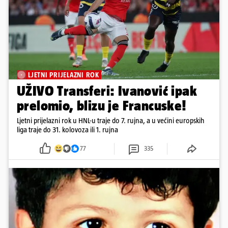
LJETNI PRIJELAZNI ROK
UŽIVO Transferi: Ivanović ipak
prelomio, blizu je Francuske!
Ljetni prijelazni rok u HNL-u traje do 7. rujna, a u većini europskih
liga traje do 31. kolovoza ili 1. rujna
77
335