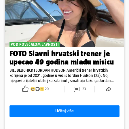
POD POVEĆALOM JAVNOSTI
FOTO Slavni hrvatski trener je
upecao 49 godina mlađu misicu
BILL BELICHICK I JORDAN HUDSON Američki trener hrvatskih
korijena je od 2021. godine u vezi s Jordan Hudson (25). No,
njegovi prijatelji i obitelj su zabrinuti, smatraju kako ga Jordan
kontrolira
20
23
Učitaj više