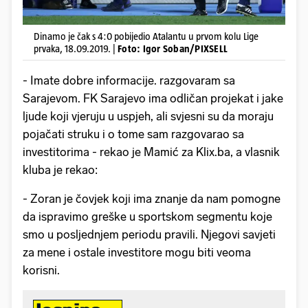
Dinamo je čak s 4:0 pobijedio Atalantu u prvom kolu Lige
prvaka, 18.09.2019. |
Foto: Igor Soban/PIXSELL
- Imate dobre informacije. razgovaram sa
Sarajevom. FK Sarajevo ima odličan projekat i jake
ljude koji vjeruju u uspjeh, ali svjesni su da moraju
pojačati struku i o tome sam razgovarao sa
investitorima - rekao je Mamić za Klix.ba, a vlasnik
kluba je rekao:
- Zoran je čovjek koji ima znanje da nam pomogne
da ispravimo greške u sportskom segmentu koje
smo u posljednjem periodu pravili. Njegovi savjeti
za mene i ostale investitore mogu biti veoma
korisni.