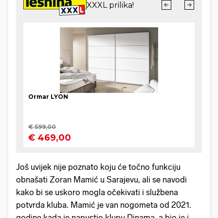
Još uvijek nije poznato koju će točno funkciju
obnašati Zoran Mamić u Sarajevu, ali se navodi
kako bi se uskoro mogla očekivati i službena
potvrda kluba. Mamić je van nogometa od 2021.
godine kada je napustio klupu Dinama, a bio je i