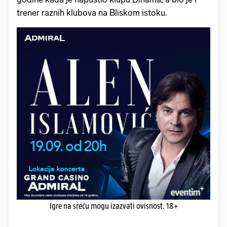
trener raznih klubova na Bliskom istoku.
Igre na sreću mogu izazvati ovisnost. 18+