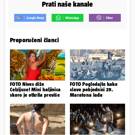
Prati naše kanale
Preporučeni članci
FOTO Nives diže
FOTO Pogledajte kako
Celzijuse! Mini haljinica
slave pobjednici 29.
skoro je otkrila previše
Maratona lađa