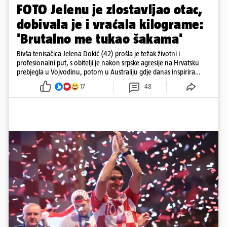
FOTO Jelenu je zlostavljao otac,
dobivala je i vraćala kilograme:
'Brutalno me tukao šakama'
Bivša tenisačica Jelena Dokić (42) prošla je težak životni i
profesionalni put, s obitelji je nakon srpske agresije na Hrvatsku
prebjegla u Vojvodinu, potom u Australiju gdje danas inspirira
mnoge
17
48