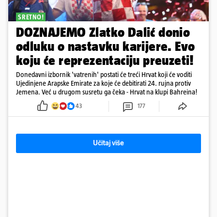
SRETNO!
DOZNAJEMO Zlatko Dalić donio
odluku o nastavku karijere. Evo
koju će reprezentaciju preuzeti!
Donedavni izbornik 'vatrenih' postati će treći Hrvat koji će voditi
Ujedinjene Arapske Emirate za koje će debitirati 24. rujna protiv
Jemena. Već u drugom susretu ga čeka - Hrvat na klupi Bahreina!
43
177
Učitaj više