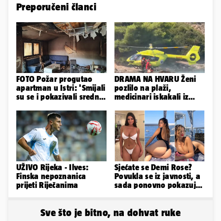
Preporučeni članci
FOTO Požar progutao
DRAMA NA HVARU Ženi
apartman u Istri: 'Smijali
pozlilo na plaži,
su se i pokazivali srednji
medicinari iskakali iz
prst dok je kuća gorjela'
helikoptera na stijene!
UŽIVO Rijeka - Ilves:
Sjećate se Demi Rose?
Finska nepoznanica
Povukla se iz javnosti, a
prijeti Riječanima
sada ponovno pokazuje
svoje bujne obline
Sve što je bitno, na dohvat ruke