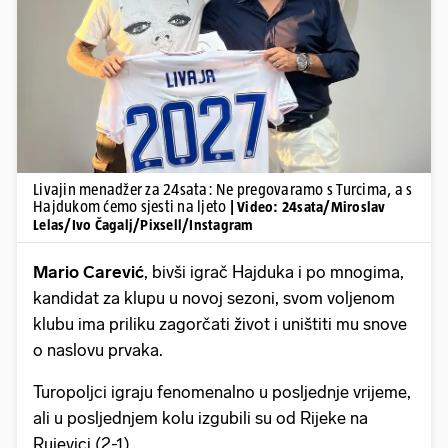
Pokretanje videa...
Livajin menadžer za 24sata: Ne pregovaramo s Turcima, a s
Hajdukom ćemo sjesti na ljeto
| Video: 24sata/Miroslav
Lelas/Ivo Čagalj/Pixsell/Instagram
Mario Carević
, bivši igrač Hajduka i po mnogima,
kandidat za klupu u novoj sezoni, svom voljenom
klubu ima priliku zagorčati život i uništiti mu snove
o naslovu prvaka.
Turopoljci igraju fenomenalno u posljednje vrijeme,
ali u posljednjem kolu izgubili su od Rijeke na
Rujevici (2-1).