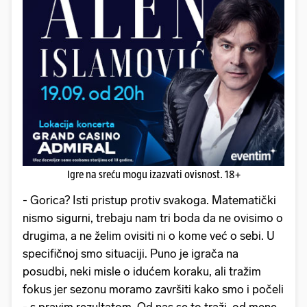
Igre na sreću mogu izazvati ovisnost. 18+
- Gorica? Isti pristup protiv svakoga. Matematički
nismo sigurni, trebaju nam tri boda da ne ovisimo o
drugima, a ne želim ovisiti ni o kome već o sebi. U
specifičnoj smo situaciji. Puno je igrača na
posudbi, neki misle o idućem koraku, ali tražim
fokus jer sezonu moramo završiti kako smo i počeli
- s pravim rezultatom. Od nas se to traži, od mene