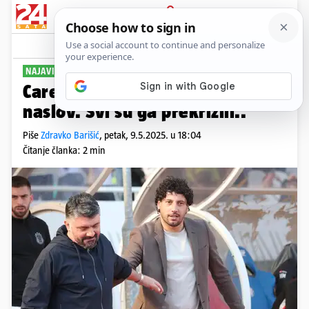
PRIJAVA
Sport
Komentari
5
NAJAVIO SUSRET PROTIV 'BILIH'
Carević: Hajduk još ima nadu u
naslov. Svi su ga prekrižili..
Piše
Zdravko Barišić
,
petak, 9.5.2025. u 18:04
Čitanje članka: 2 min