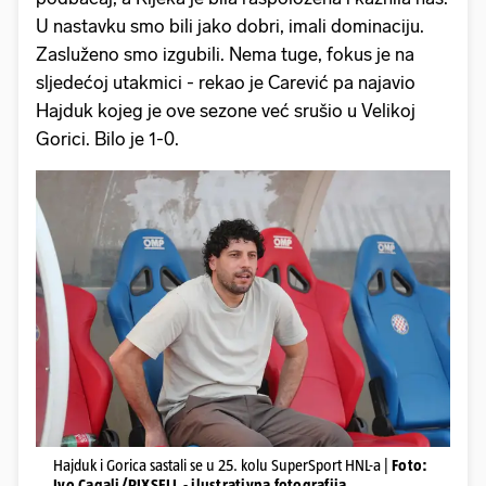
U nastavku smo bili jako dobri, imali dominaciju.
Zasluženo smo izgubili. Nema tuge, fokus je na
sljedećoj utakmici - rekao je Carević pa najavio
Hajduk kojeg je ove sezone već srušio u Velikoj
Gorici. Bilo je 1-0.
Hajduk i Gorica sastali se u 25. kolu SuperSport HNL-a |
Foto:
Ivo Cagalj/PIXSELL - ilustrativna fotografija