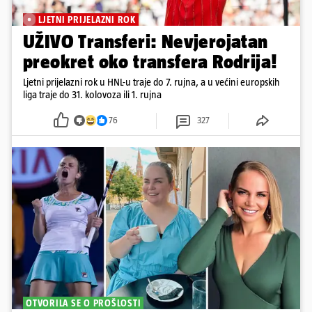
LJETNI PRIJELAZNI ROK
UŽIVO Transferi: Nevjerojatan
preokret oko transfera Rodrija!
Ljetni prijelazni rok u HNL-u traje do 7. rujna, a u većini europskih
liga traje do 31. kolovoza ili 1. rujna
76
327
OTVORILA SE O PROŠLOSTI