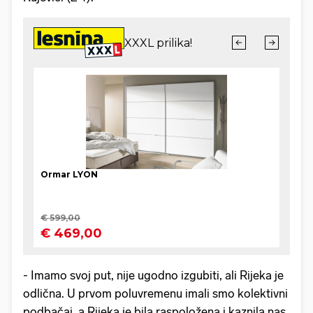
- Imamo svoj put, nije ugodno izgubiti, ali Rijeka je
odlična. U prvom poluvremenu imali smo kolektivni
podbačaj, a Rijeka je bila raspoložena i kaznila nas.