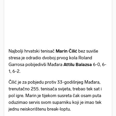
Najbolji hrvatski tenisač
Marin Čilić
bez suviše
stresa je odradio dvoboj prvog kola Roland
Garrosa pobijedivši Mađara
Attilu Balazsa
6-0, 6-
1, 6-2.
Čilić je za pobjedu protiv 33-godišnjeg Mađara,
trenutačno 255. tenisača svijeta, trebao tek sat i
pol igre. Marin je tijekom susreta čak osam puta
oduzimao servis svom suparniku koji je imao tek
jednu neiskorištenu break-loptu.