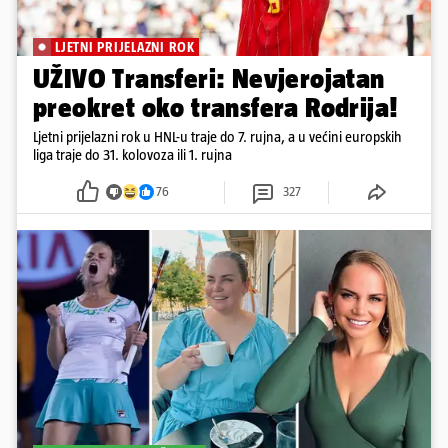
LJETNI PRIJELAZNI ROK
UŽIVO Transferi: Nevjerojatan
preokret oko transfera Rodrija!
Ljetni prijelazni rok u HNL-u traje do 7. rujna, a u većini europskih
liga traje do 31. kolovoza ili 1. rujna
76
327