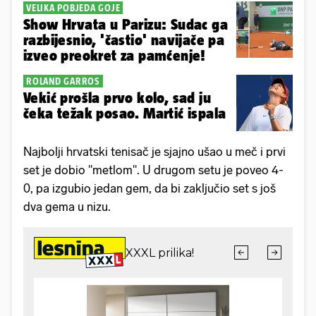
VELIKA POBJEDA GOJE
Show Hrvata u Parizu: Sudac ga
razbijesnio, 'častio' navijače pa
izveo preokret za pamćenje!
ROLAND GARROS
Vekić prošla prvo kolo, sad ju
čeka težak posao. Martić ispala
Najbolji hrvatski tenisač je sjajno ušao u meč i prvi
set je dobio "metlom". U drugom setu je poveo 4-
0, pa izgubio jedan gem, da bi zaključio set s još
dva gema u nizu.