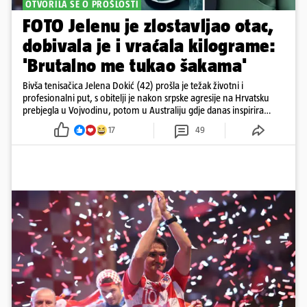
OTVORILA SE O PROŠLOSTI
FOTO Jelenu je zlostavljao otac,
dobivala je i vraćala kilograme:
'Brutalno me tukao šakama'
Bivša tenisačica Jelena Dokić (42) prošla je težak životni i
profesionalni put, s obitelji je nakon srpske agresije na Hrvatsku
prebjegla u Vojvodinu, potom u Australiju gdje danas inspirira
mnoge
17
49