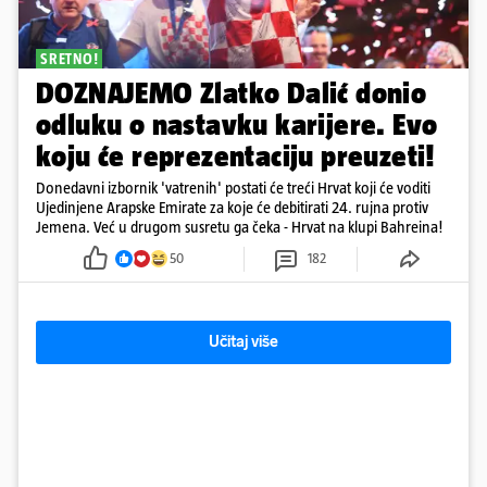
SRETNO!
DOZNAJEMO Zlatko Dalić donio
odluku o nastavku karijere. Evo
koju će reprezentaciju preuzeti!
Donedavni izbornik 'vatrenih' postati će treći Hrvat koji će voditi
Ujedinjene Arapske Emirate za koje će debitirati 24. rujna protiv
Jemena. Već u drugom susretu ga čeka - Hrvat na klupi Bahreina!
50
182
Učitaj više