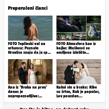
Preporučeni članci
FOTO Toplinski val na
FOTO Atmosfera kao iz
vrhuncu: Poznate
bajke: Muškovci su
Hrvatice znaju da je spas
omiljeno izletište
u minijaturnom bikiniju
Zadrana, pogledajte
zašto
Ana iz 'Braka na prvu'
Kakvi ste u braku: Ribe
danas je
su žrtve, Rak je papučar,
neprepoznatljiva:
Lav pouzdan...
Odselila je iz Hrvatske, a
ovako sad izgleda