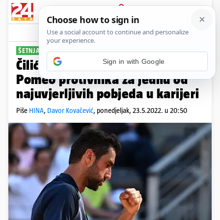
PRIJAVA
Sport
Komentari
19
ŠETNJA PARIZOM
Čilić kakav se rijetko viđa:
Pomeo protivnika za jednu od
najuvjerljivih pobjeda u karijeri
Piše
HINA
,
Davor Kovačević
,
ponedjeljak, 23.5.2022. u 20:50