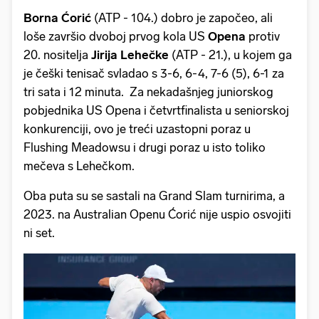
Borna Ćorić
(ATP - 104.) dobro je započeo, ali
loše završio dvoboj prvog kola US
Opena
protiv
20. nositelja
Jirija Lehečke
(ATP - 21.), u kojem ga
je češki tenisač svladao s 3-6, 6-4, 7-6 (5), 6-1 za
tri sata i 12 minuta. Za nekadašnjeg juniorskog
pobjednika US Opena i četvrtfinalista u seniorskoj
konkurenciji, ovo je treći uzastopni poraz u
Flushing Meadowsu i drugi poraz u isto toliko
mečeva s Lehečkom.
Oba puta su se sastali na Grand Slam turnirima, a
2023. na Australian Openu Ćorić nije uspio osvojiti
ni set.