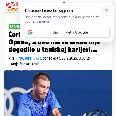
PRIJAVA
Sport
Komentari
3
ZADNJI GRAND SLAM SEZONE
Ćorić izgubio u prvom kolu US
Opena, a ovo mu se nikad nije
dogodilo u teniskoj karijeri...
Piše
HINA
,
Luka Tunjić
,
ponedjeljak, 25.8.2025. u 06:24
Čitanje članka: 3 min