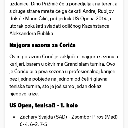
uzdanice. Dino Prižmić će u ponedjeljak na teren, a
s druge strane mreže će ga čekati Andrej Rubljov,
dok će Marin Čilić, pobjednik US Opena 2014., u
utorak pokušati svladati odličnog Kazahstanca
Aleksandera Bublika
Najgora sezona za Ćorića
Ovim porazom Ćorić je zaključio i najgoru sezonu u
karijeri, barem u okvirima Grand slam turnira. Ovo
je Ćoriću bila prva sezona u profesionalnoj karijeri
bez ijedne pobjede na jednom od četiri glavna
teniska turnira, što je još samo jedan dokaz
njegove krize.
US Open, tenisači - 1. kolo
Zachary Svajda (SAD) - Zsombor Piros (Mađ)
6-4, 6-2, 7-5