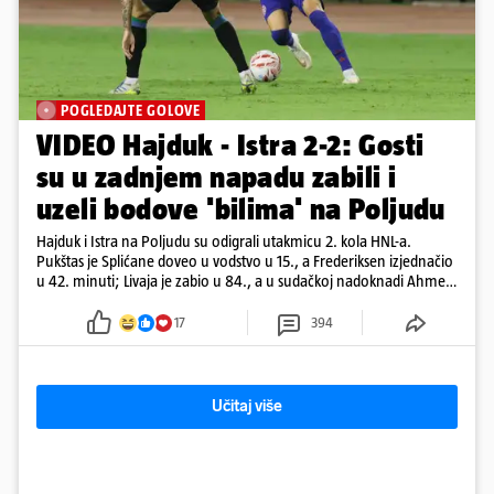
POGLEDAJTE GOLOVE
VIDEO Hajduk - Istra 2-2: Gosti
su u zadnjem napadu zabili i
uzeli bodove 'bilima' na Poljudu
Hajduk i Istra na Poljudu su odigrali utakmicu 2. kola HNL-a.
Pukštas je Splićane doveo u vodstvo u 15., a Frederiksen izjednačio
u 42. minuti; Livaja je zabio u 84., a u sudačkoj nadoknadi Ahmeti
je pogodio za remi
17
394
Učitaj više