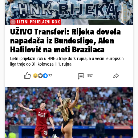
LJETNI PRIJELAZNI ROK
UŽIVO Transferi: Rijeka dovela
napadača iz Bundeslige, Alen
Halilović na meti Brazilaca
Ljetni prijelazni rok u HNL-u traje do 7. rujna, a u većini europskih
liga traje do 31. kolovoza ili 1. rujna
77
337