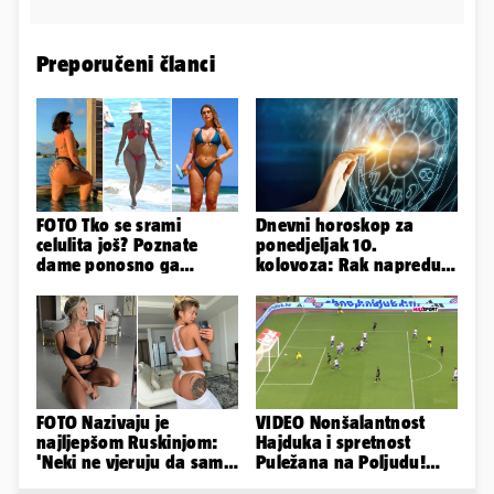
Preporučeni članci
FOTO Tko se srami
Dnevni horoskop za
celulita još? Poznate
ponedjeljak 10.
dame ponosno ga
kolovoza: Rak napreduje
pokazuju pa slave svoje
u poslu, Blizanac je
obline
kreativan...
FOTO Nazivaju je
VIDEO Nonšalantnost
najljepšom Ruskinjom:
Hajduka i spretnost
'Neki ne vjeruju da sam
Puležana na Poljudu!
stvarna. Što vi mislite?'
Pogledajte sve golove iz