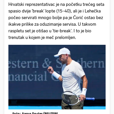
Hrvatski reprezentativac je na početku trećeg seta
spasio dvije 'break' lopte (15-40), ali je i Lehečka
počeo servirati mnogo bolje pa je Ćorić ostao bez
ikakve prilike za oduzimanje servisa. U takvom
raspletu set je otišao u 'tie-break'. I to je bio
trenutak u kojem je meč prelomljen.
Foto: Aaron Doster/REUTERS