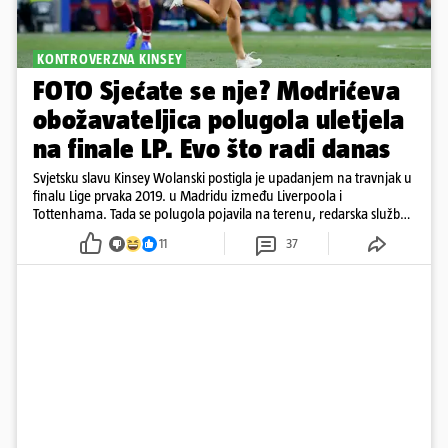
KONTROVERZNA KINSEY
FOTO Sjećate se nje? Modrićeva
obožavateljica polugola uletjela
na finale LP. Evo što radi danas
Svjetsku slavu Kinsey Wolanski postigla je upadanjem na travnjak u
finalu Lige prvaka 2019. u Madridu između Liverpoola i
Tottenhama. Tada se polugola pojavila na terenu, redarska služba
ju je lovila po travnjaku, a njezine fotografije obišle su svijet.
11
37