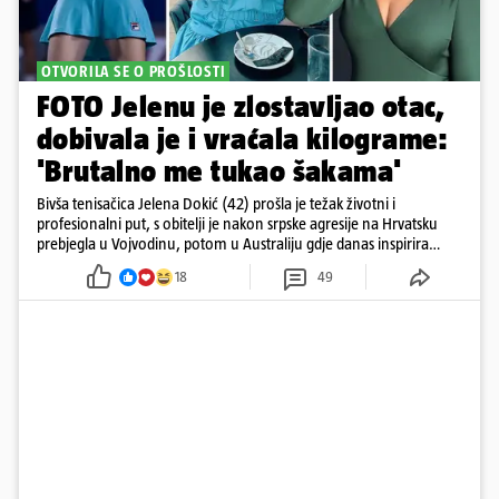
OTVORILA SE O PROŠLOSTI
FOTO Jelenu je zlostavljao otac,
dobivala je i vraćala kilograme:
'Brutalno me tukao šakama'
Bivša tenisačica Jelena Dokić (42) prošla je težak životni i
profesionalni put, s obitelji je nakon srpske agresije na Hrvatsku
prebjegla u Vojvodinu, potom u Australiju gdje danas inspirira
mnoge
18
49