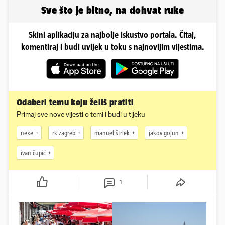
Perišić'
Sve što je bitno, na dohvat ruke
Skini aplikaciju za najbolje iskustvo portala. Čitaj,
komentiraj i budi uvijek u toku s najnovijim vijestima.
Odaberi temu koju želiš pratiti
Primaj sve nove vijesti o temi i budi u tijeku
nexe
rk zagreb
manuel štrlek
jakov gojun
ivan čupić
1