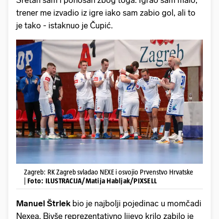
trener me izvadio iz igre iako sam zabio gol, ali to
je tako - istaknuo je Čupić.
Zagreb: RK Zagreb svladao NEXE i osvojio Prvenstvo Hrvatske
|
Foto: ILUSTRACIJA/Matija Habljak/PIXSELL
Manuel Štrlek
bio je najbolji pojedinac u momčadi
Nexea. Bivše reprezentativno lijevo krilo zabilo je