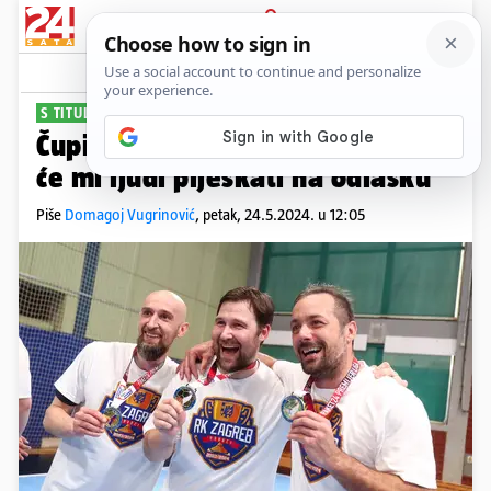
PRIJAVA
Sport
Komentari
1
S TITULOM U MIROVINU
Čupić: Nisam mogao zamisliti da
će mi ljudi pljeskati na odlasku
Piše
Domagoj Vugrinović
,
petak, 24.5.2024. u 12:05