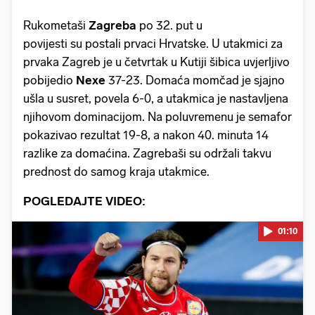
Rukometaši
Zagreba
po 32. put u
povijesti su postali prvaci Hrvatske. U utakmici za
prvaka Zagreb je u četvrtak u Kutiji šibica uvjerljivo
pobijedio
Nexe
37-23. Domaća momčad je sjajno
ušla u susret, povela 6-0, a utakmica je nastavljena
njihovom dominacijom. Na poluvremenu je semafor
pokazivao rezultat 19-8, a nakon 40. minuta 14
razlike za domaćina. Zagrebaši su održali takvu
prednost do samog kraja utakmice.
POGLEDAJTE VIDEO:
01:10