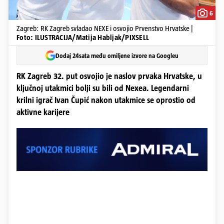
6
Zagreb: RK Zagreb svladao NEXE i osvojio Prvenstvo Hrvatske |
Foto: ILUSTRACIJA/Matija Habljak/PIXSELL
Dodaj 24sata među omiljene izvore na Googleu
RK Zagreb 32. put osvojio je naslov prvaka Hrvatske, u
ključnoj utakmici bolji su bili od Nexea. Legendarni
krilni igrač Ivan Čupić nakon utakmice se oprostio od
aktivne karijere