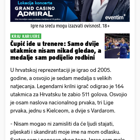
Igre na sreću mogu izazvati ovisnost. 18+
KRAJ KARIJERE
Čupić ide u trenere: Samo dvije
utakmice nisam nikad gledao, a
medalje sam podijelio rodbini
U hrvatskoj reprezentaciji je igrao od 2005.
godine, a osvojio je sedam medalja s velikih
natjecanja. Legendarni krilni igrač odigrao je 164
utakmica za Hrvatsku te zabio 511 golova. Osvojio
je osam naslova nacionalnog prvaka, tri Lige
prvaka, jednu s Kielceom, a dvije s Vardarom.
- Nisam mogao ni zamisliti da će ljudi stajati,
pljeskati i skandirati moje ime na mom odlasku.
Sretan sam i ponosan zbog toga. Igrao sam malo,