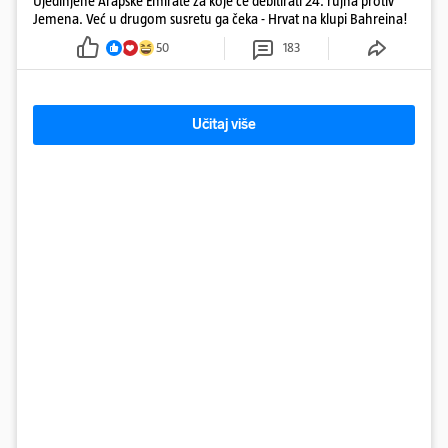
Ujedinjene Arapske Emirate za koje će debitirati 24. rujna protiv
Jemena. Već u drugom susretu ga čeka - Hrvat na klupi Bahreina!
50
183
Učitaj više