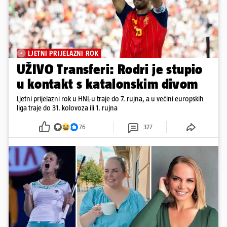
LJETNI PRIJELAZNI ROK
UŽIVO Transferi: Rodri je stupio
u kontakt s katalonskim divom
Ljetni prijelazni rok u HNL-u traje do 7. rujna, a u većini europskih
liga traje do 31. kolovoza ili 1. rujna
76
327