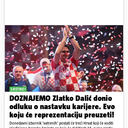
SRETNO!
DOZNAJEMO Zlatko Dalić donio
odluku o nastavku karijere. Evo
koju će reprezentaciju preuzeti!
Donedavni izbornik 'vatrenih' postati će treći Hrvat koji će voditi