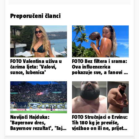
Preporučeni članci
FOTO Valentina uživa u
FOTO Bez filtera i srama:
čarima ljeta: 'Valovi,
Ova influencerica
sunce, lubenica'
pokazuje sve, a fanovi je
naprosto obožavaju!
Navijači Hajduka:
FOTO Stručnjaci o Ervinu:
'Bayernov dres,
Tih 180 kg je previše,
Bayernov rezultat', 'Taj
vježbao on ili ne, prijete
igrač je sjajan, igra kao
mu mnoge komplikacije