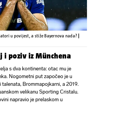
atori u povijest, a stiže Bayernova nada?
|
j i poziv iz Münchena
telja s dva kontinenta: otac mu je
nka. Nogometni put započeo je u
i talenata, Brommapojkarni, a 2019.
ruanskom velikanu Sporting Cristalu.
ovini napravio je prelaskom u