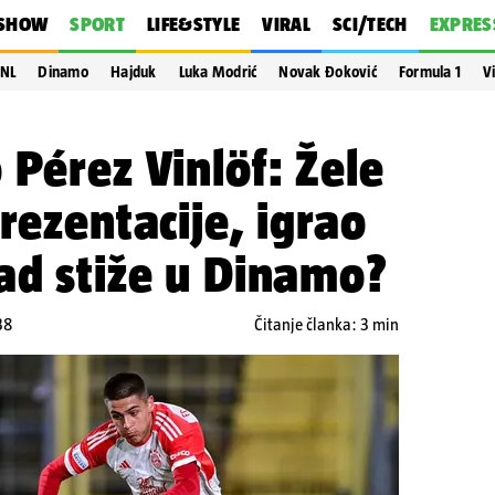
SHOW
SPORT
LIFE&STYLE
VIRAL
SCI/TECH
EXPRES
NL
Dinamo
Hajduk
Luka Modrić
Novak Đoković
Formula 1
V
 Pérez Vinlöf: Žele
rezentacije, igrao
ad stiže u Dinamo?
38
Čitanje članka: 3 min