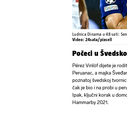
Ludnica Dinama u 48 sati: Sen
Video: 24sata/pixsell
Počeci u Švedsko
Pérez Vinlöf dijete je rodi
Peruanac, a majka Šveđa
poznatoj švedskoj tvornic
čak je bio i na probi u pe
Ipak, ključni korak u dom
Hammarby 2021.