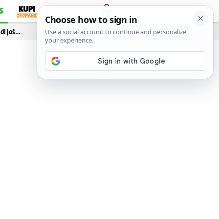
S
PRIJAVA
idi još…