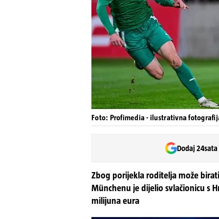
Foto: Profimedia - ilustrativna fotografij
Dodaj 24sata
Zbog porijekla roditelja može birat
Münchenu je dijelio svlačionicu s H
milijuna eura