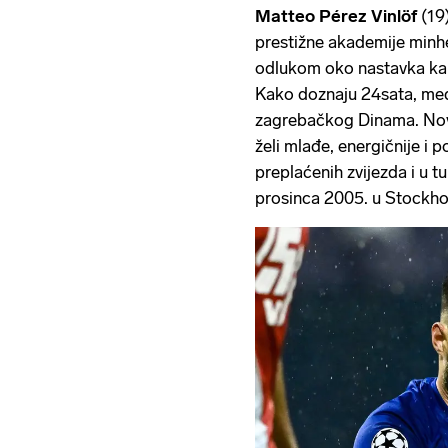
Matteo Pérez Vinlöf
(19)
prestižne akademije minh
odlukom oko nastavka kar
Kako doznaju 24sata, među
zagrebačkog Dinama. Nov
želi mlađe, energičnije i p
preplaćenih zvijezda i u 
prosinca 2005. u Stockho