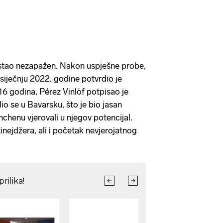
ostao nezapažen. Nakon uspješne probe,
siječnju 2022. godine potvrdio je
6 godina, Pérez Vinlöf potpisao je
lio se u Bavarsku, što je bio jasan
chenu vjerovali u njegov potencijal.
tinejdžera, ali i početak nevjerojatnog