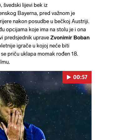
, švedski lijevi bek iz
enskog Bayerna, pred važnom je
ijere nakon posudbe u bečkoj Austriji.
 opcijama koje ima na stolu je i ona
i predsjednik uprave
Zvonimir Boban
oletnije igrače u kojoj neće biti
tu se priču uklapa momak rođen 18.
lmu.
00:57
Pokretanje videa...