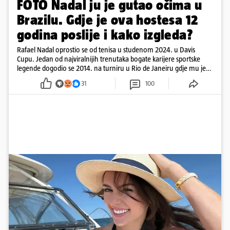
FOTO Nadal ju je gutao očima u
Brazilu. Gdje je ova hostesa 12
godina poslije i kako izgleda?
Rafael Nadal oprostio se od tenisa u studenom 2024. u Davis
Cupu. Jedan od najviralnijih trenutaka bogate karijere sportske
legende dogodio se 2014. na turniru u Rio de Janeiru gdje mu je
pažnju odvlačila ljepotica iza klupe
31
100