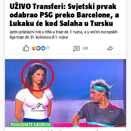
UŽIVO Transferi: Svjetski prvak
odabrao PSG preko Barcelone, a
Lukaku će kod Salaha u Tursku
Ljetni prijelazni rok u HNL-u traje do 7. rujna, a u većini europskih
liga traje do 31. kolovoza ili 1. rujna
77
328
POGLEDAJTE GALERIJU