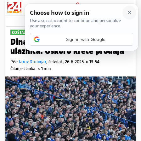
PRIJAVA
Sport
Komentari
42
KOŠTAJU KAO I PROŠLE GODINE
Sign in with Google
Dinamo objavio cijene godišnjih
ulaznica. Uskoro kreće prodaja
Piše
Jakov Drobnjak
,
četvrtak, 26.6.2025. u 13:54
Čitanje članka: < 1 min