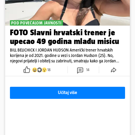
POD POVEĆALOM JAVNOSTI
FOTO Slavni hrvatski trener je
upecao 49 godina mlađu misicu
BILL BELICHICK I JORDAN HUDSON Američki trener hrvatskih
korijena je od 2021. godine u vezi s Jordan Hudson (25). No,
njegovi prijatelji i obitelj su zabrinuti, smatraju kako ga Jordan
kontrolira
18
14
Učitaj više