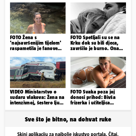
FOTO Žena s
FOTO Spetljali su se na
'najsavršenijim tijelom'
Krku dok su bili djeca,
raspametila je fanove
završilo je burno. Ona
zaigranim fotkama iz
sad želi 50 milijuna eura
plićaka
VIDEO Ministarstvo o
FOTO Svaka poza joj
sudaru vlakova: Žena na
donosi prihod: Bivša
intenzivnoj, šestero ljudi
frizerka i učiteljica
teško ozlijeđeno
oblinama je zapalila
Instagram
Sve što je bitno, na dohvat ruke
Skini aplikaciju za najbolje iskustvo portala. Čitaj,