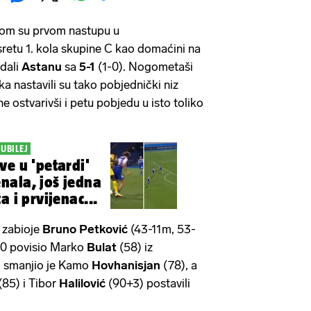
vom su prvom nastupu u
usretu 1. kola skupine C kao domaćini na
adali
Astanu
sa
5-1
(1-0). Nogometaši
a nastavili su tako pobjednički niz
 ostvarivši i petu pobjedu u isto toliko
UBILEJ
ve u 'petardi'
nala, još jedna
a i prvijenac...
 zabioje
Bruno Petković
(43-11m, 53-
3-0 povisio Marko
Bulat
(58) iz
1 smanjio je Kamo
Hovhanisjan
(78), a
(85) i Tibor
Halilović
(90+3) postavili