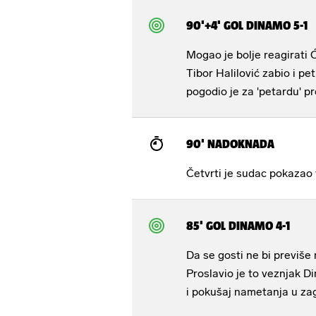
90'+4' GOL DINAMO 5-1
Mogao je bolje reagirati Ć
Tibor Halilović zabio i p
pogodio je za 'petardu' pr
90' NADOKNADA
Četvrti je sudac pokazao
85' GOL DINAMO 4-1
Da se gosti ne bi previše 
Proslavio je to veznjak 
i pokušaj nametanja u za