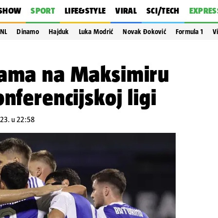
SHOW
SPORT
LIFE&STYLE
VIRAL
SCI/TECH
EXPRES
NL
Dinamo
Hajduk
Luka Modrić
Novak Đoković
Formula 1
V
nama na Maksimiru
nferencijskoj ligi
023. u 22:58