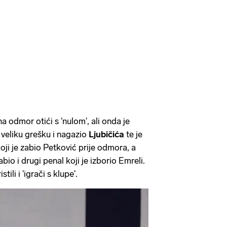
a odmor otići s 'nulom', ali onda je
 veliku grešku i nagazio
Ljubičića
te je
ji je zabio Petković prije odmora, a
o i drugi penal koji je izborio Emreli.
tili i 'igrači s klupe'.