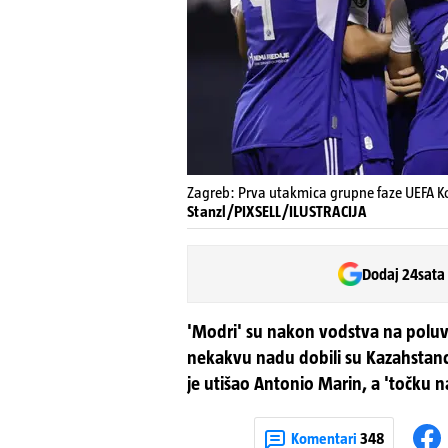
Zagreb: Prva utakmica grupne faze UEFA Ko
Stanzl/PIXSELL/ILUSTRACIJA
Dodaj 24sata
'Modri' su nakon vodstva na poluv
nekakvu nadu dobili su Kazahstanci
je utišao Antonio Marin, a 'točku na 
Komentari
348