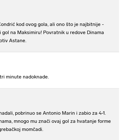
ondrić kod ovog gola, ali ono što je najbitnije -
eti gol na Maksimiru! Povratnik u redove Dinama
otiv Astane.
 tri minute nadoknade.
nadali, pobrinuo se Antonio Marin i zabio za 4-1.
Dinama, mnogo mu znači ovaj gol za hvatanje forme
grebačkoj momčadi.