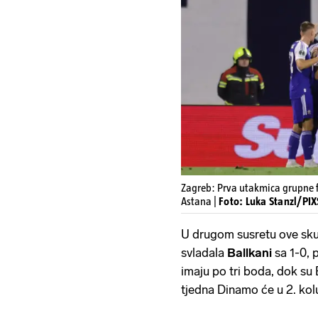
Zagreb: Prva utakmica grupne f
Astana |
Foto: Luka Stanzl/PI
U drugom susretu ove sk
svladala
Ballkani
sa 1-0, 
imaju po tri boda, dok su
tjedna Dinamo će u 2. kol