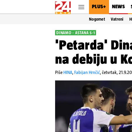
PLUS+
NEWS
Nogomet
Vatreni
H
DINAMO - ASTANA 5-1
'Petarda' Di
na debiju u Ko
Piše
HINA
,
Fabijan Hrnčić
,
četvrtak, 21.9.2