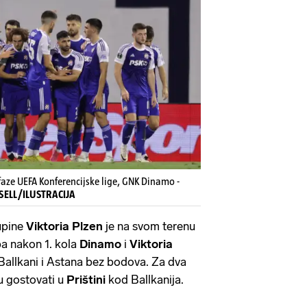
aze UEFA Konferencijske lige, GNK Dinamo -
XSELL/ILUSTRACIJA
upine
Viktoria Plzen
je na svom terenu
pa nakon 1. kola
Dinamo
i
Viktoria
 Ballkani i Astana bez bodova. Za dva
u gostovati u
Prištini
kod Ballkanija.