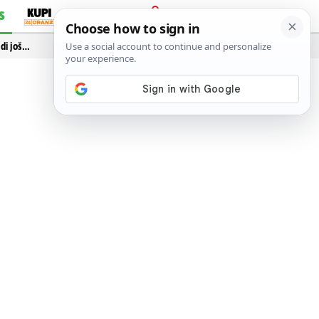
S
PRIJAVA
idi još…