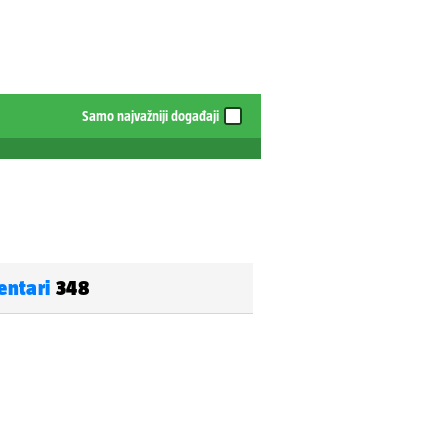
Samo najvažniji događaji
entari
348