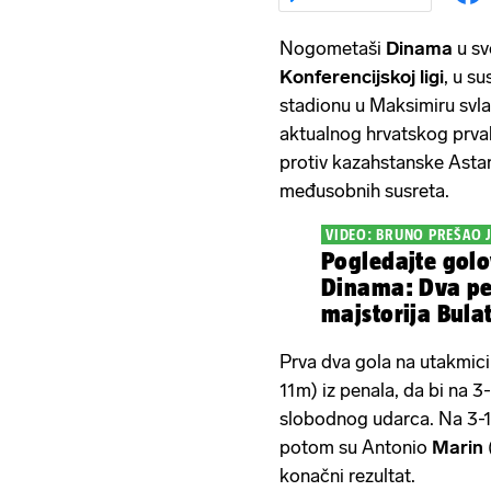
Nogometaši
Dinama
u s
Konferencijskoj ligi
, u s
stadionu u Maksimiru svl
aktualnog hrvatskog prvak
protiv kazahstanske Astane
međusobnih susreta.
VIDEO: BRUNO PREŠAO J
Pogledajte golo
Dinama: Dva pe
majstorija Bulat
Prva dva gola na utakmici
11m) iz penala, da bi na 
slobodnog udarca. Na 3-
potom su Antonio
Marin
konačni rezultat.