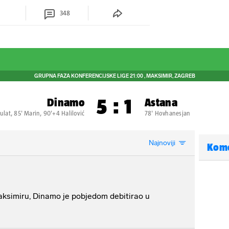
348
GRUPNA FAZA KONFERENCIJSKE LIGE
21:00
, MAKSIMIR, ZAGREB
5
:
1
Dinamo
Astana
Bulat, 85' Marin, 90'+4 Halilović
78' Hovhanesjan
Najnoviji
Kom
ksimiru, Dinamo je pobjedom debitirao u