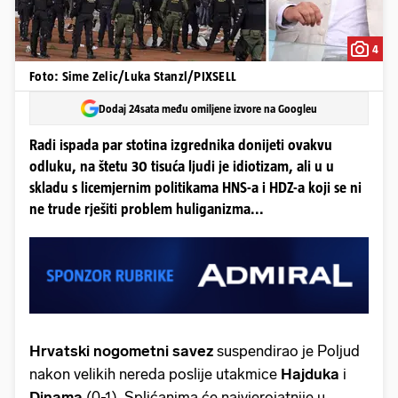
4
Foto: Sime Zelic/Luka Stanzl/PIXSELL
Dodaj 24sata među omiljene izvore na Googleu
Radi ispada par stotina izgrednika donijeti ovakvu
odluku, na štetu 30 tisuća ljudi je idiotizam, ali u u
skladu s licemjernim politikama HNS-a i HDZ-a koji se ni
ne trude rješiti problem huliganizma...
Hrvatski nogometni savez
suspendirao je Poljud
nakon velikih nereda poslije utakmice
Hajduka
i
Dinama
(0-1). Splićanima će najvjerojatnije u