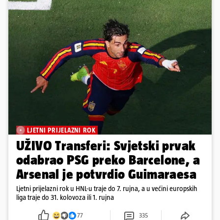
LJETNI PRIJELAZNI ROK
UŽIVO Transferi: Svjetski prvak
odabrao PSG preko Barcelone, a
Arsenal je potvrdio Guimaraesa
Ljetni prijelazni rok u HNL-u traje do 7. rujna, a u većini europskih
liga traje do 31. kolovoza ili 1. rujna
77
335