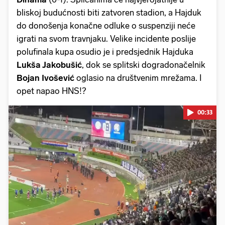
bliskoj budućnosti biti zatvoren stadion, a Hajduk
do donošenja konačne odluke o suspenziji neće
igrati na svom travnjaku. Velike incidente poslije
polufinala kupa osudio je i predsjednik Hajduka
Lukša Jakobušić
, dok se splitski dogradonačelnik
Bojan Ivošević
oglasio na društvenim mrežama. I
opet napao HNS!?
00:33
Pokretanje videa...