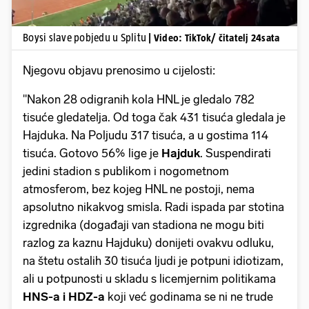
Boysi slave pobjedu u Splitu
| Video: TikTok/ čitatelj 24sata
Njegovu objavu prenosimo u cijelosti:
"Nakon 28 odigranih kola HNL je gledalo 782
tisuće gledatelja. Od toga čak 431 tisuća gledala je
Hajduka. Na Poljudu 317 tisuća, a u gostima 114
tisuća. Gotovo 56% lige je
Hajduk
. Suspendirati
jedini stadion s publikom i nogometnom
atmosferom, bez kojeg HNL ne postoji, nema
apsolutno nikakvog smisla. Radi ispada par stotina
izgrednika (događaji van stadiona ne mogu biti
razlog za kaznu Hajduku) donijeti ovakvu odluku,
na štetu ostalih 30 tisuća ljudi je potpuni idiotizam,
ali u potpunosti u skladu s licemjernim politikama
HNS-a i HDZ-a
koji već godinama se ni ne trude