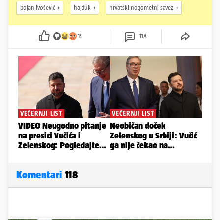
bojan ivošević
hajduk
hrvatski nogometni savez
15
118
Komentari
118