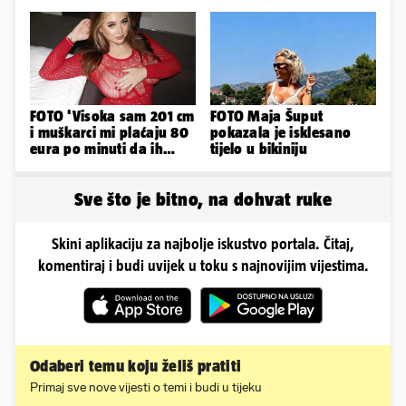
obožavatelji u Imotskom
samo 20.000 eura
FOTO 'Visoka sam 201 cm
FOTO Maja Šuput
i muškarci mi plaćaju 80
pokazala je isklesano
eura po minuti da ih
tijelo u bikiniju
pokorim riječima'
Sve što je bitno, na dohvat ruke
Skini aplikaciju za najbolje iskustvo portala. Čitaj,
komentiraj i budi uvijek u toku s najnovijim vijestima.
Odaberi temu koju želiš pratiti
Primaj sve nove vijesti o temi i budi u tijeku