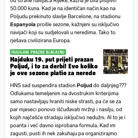
od strane navijača Rijeke, kazna je bila pišljivih
50.000 kuna. Kad je na identičan način kao na
Poljudu prekinuto slavlje Barcelone, na stadionu
Espanyola
prošle sezone, kažnjeni su isključivo
navijači koji su sudjelovali u neredima. Tako to
rješava civilizirana Europa.
HULIGANI PRAZNE BLAGAJNU
Hajduku 19. put prijeti prazan
Poljud, i to za derbi! Evo koliko
je ove sezone platio za nerede
HNS sad suspendira stadion
Poljud
do daljnjeg???
Odlukama temeljenim na dvostrukim kriterijima
samo nastavljaju hraniti niske strasti, pa će se za
par mjeseci ponovo iščuđavati mržnji i nasilju, od
kojih najčešće stradaju isključivo nedužni. Al to je i
poanta i već davno isprobana formula. Kad im
zagusti, pusti ih nek zakuhaju pa organizirajmo