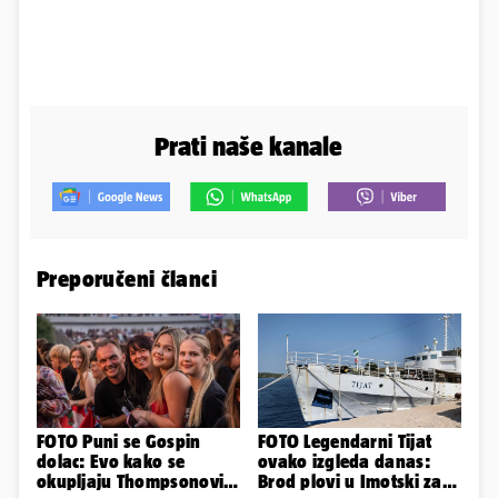
Prati naše kanale
Preporučeni članci
FOTO Puni se Gospin
FOTO Legendarni Tijat
dolac: Evo kako se
ovako izgleda danas:
okupljaju Thompsonovi
Brod plovi u Imotski za