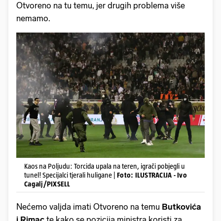
Otvoreno na tu temu, jer drugih problema više
nemamo.
Kaos na Poljudu: Torcida upala na teren, igrači pobjegli u
tunel! Specijalci tjerali huligane |
Foto: ILUSTRACIJA - Ivo
Cagalj/PIXSELL
Nećemo valjda imati Otvoreno na temu
Butkovića
i Rimac
te kako se pozicija ministra koristi za