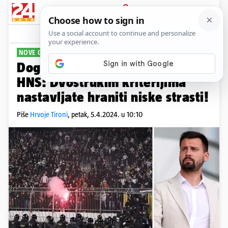
PRIJAVA
Sport
Komentari
118
NOVE OPTUŽBE
Dogradonačelnik Splita napao
HNS: Dvostrukim kriterijima
nastavljate hraniti niske strasti!
Piše
Hrvoje Tironi
,
petak, 5.4.2024. u 10:10