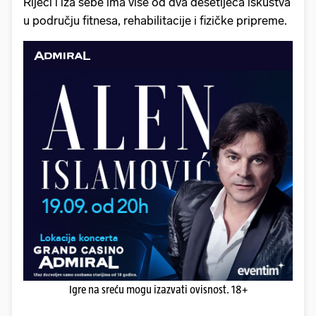
Rijeci i iza sebe ima više od dva desetljeća iskustva
u području fitnesa, rehabilitacije i fizičke pripreme.
Igre na sreću mogu izazvati ovisnost. 18+