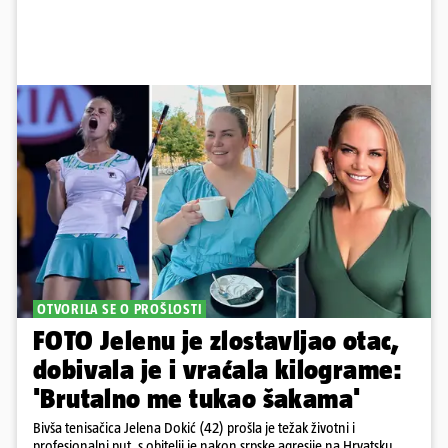
OTVORILA SE O PROŠLOSTI
FOTO Jelenu je zlostavljao otac,
dobivala je i vraćala kilograme:
'Brutalno me tukao šakama'
Bivša tenisačica Jelena Dokić (42) prošla je težak životni i
profesionalni put, s obitelji je nakon srpske agresije na Hrvatsku