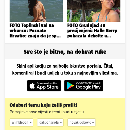
FOTO Toplinski val na
FOTO Grudnjaci su
vrhuncu: Poznate
precijenjeni: Halle Berry
Hrvatice znaju da je spas
pokazala dekolte u
u minijaturnom bikiniju
zavodljivoj satenskoj
haljinici
Sve što je bitno, na dohvat ruke
Skini aplikaciju za najbolje iskustvo portala. Čitaj,
komentiraj i budi uvijek u toku s najnovijim vijestima.
Odaberi temu koju želiš pratiti
Primaj sve nove vijesti o temi i budi u tijeku
wimbledon
dalibor sirola
novak đoković