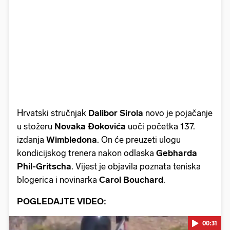
Hrvatski stručnjak
Dalibor
Sirola
novo je pojačanje
u stožeru
Novaka
Đokovića
uoči početka 137.
izdanja
Wimbledona
. On će preuzeti ulogu
kondicijskog trenera nakon odlaska
Gebharda
Phil-Gritscha
. Vijest je objavila poznata teniska
blogerica i novinarka
Carol
Bouchard
.
POGLEDAJTE VIDEO:
00:31