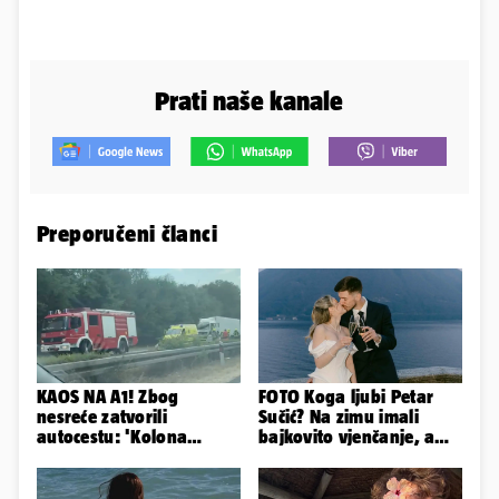
Prati naše kanale
Preporučeni članci
KAOS NA A1! Zbog
FOTO Koga ljubi Petar
nesreće zatvorili
Sučić? Na zimu imali
autocestu: 'Kolona
bajkovito vjenčanje, a
prema Zagrebu je oko 9
sada je na svijet stigao -
km...'
sin!