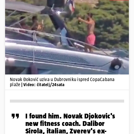
Pokretanje videa...
Novak Đoković uziva u Dubrovniku ispred CopaCabana
plaže
| Video: čitatelj/24sata
I found him. Novak Djokovic's
new fitness coach. Dalibor
Sirola, italian, Zverev's ex-