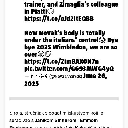
trainer, and Zimaglia's colleague
in Piatti🙄
https://t.co/oJd2ItEQBB
Now Novak's body is totally
under the italians' control😱 Bye
bye 2025 Wimbledon, we are so
over🥱👋
https://t.co/ZimBAX0N7n
pic.twitter.com/G693MWG4yQ
June 26,
— 💊💊😘🐏 (@NovakAnalysis)
2025
Sirola, stručnjak s bogatim iskustvom koji je
surađivao s
Janikom
Sinnerom
i
Emmom
Raducanu
, sada se pridružuje Đokovićevu timu