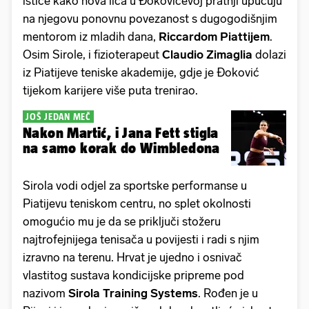
ističe kako nova lica u Đokovićevoj pratnji upućuju
na njegovu ponovnu povezanost s dugogodišnjim
mentorom iz mladih dana,
Riccardom
Piattijem
.
Osim Sirole, i fizioterapeut
Claudio
Zimaglia
dolazi
iz Piatijeve teniske akademije, gdje je Đoković
tijekom karijere više puta trenirao.
JOŠ JEDAN MEČ
Nakon Martić, i Jana Fett stigla
na samo korak do Wimbledona
Sirola vodi odjel za sportske performanse u
Piatijevu teniskom centru, no splet okolnosti
omogućio mu je da se priključi stožeru
najtrofejnijega tenisača u povijesti i radi s njim
izravno na terenu. Hrvat je ujedno i osnivač
vlastitog sustava kondicijske pripreme pod
nazivom
Sirola Training Systems
. Rođen je u