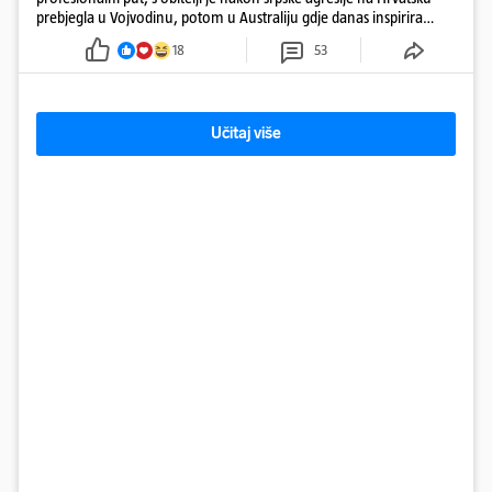
prebjegla u Vojvodinu, potom u Australiju gdje danas inspirira
mnoge
18
53
Učitaj više