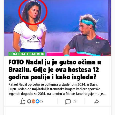
POGLEDAJTE GALERIJU
FOTO Nadal ju je gutao očima u
Brazilu. Gdje je ova hostesa 12
godina poslije i kako izgleda?
Rafael Nadal oprostio se od tenisa u studenom 2024. u Davis
Cupu. Jedan od najviralnijih trenutaka bogate karijere sportske
legende dogodio se 2014. na turniru u Rio de Janeiru gdje mu je
pažnju odvlačila ljepotica iza klupe
29
78