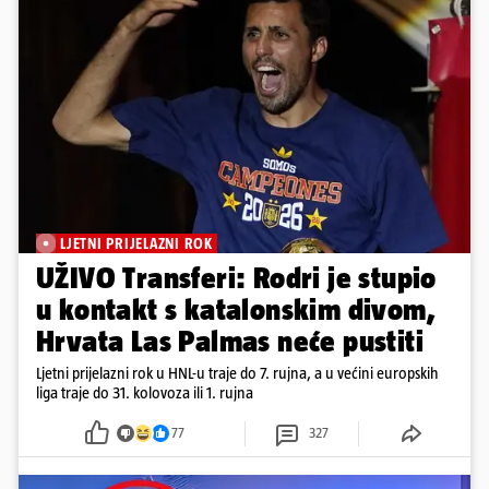
LJETNI PRIJELAZNI ROK
UŽIVO Transferi: Rodri je stupio
u kontakt s katalonskim divom,
Hrvata Las Palmas neće pustiti
Ljetni prijelazni rok u HNL-u traje do 7. rujna, a u većini europskih
liga traje do 31. kolovoza ili 1. rujna
77
327