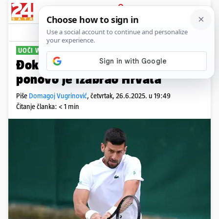
PRIJAVA
Sport
Komentari
3
UOČI WIMBLEDONA
Đoković ima novog trenera,
ponovo je izabrao Hrvata
Piše
Domagoj Vugrinović
,
četvrtak, 26.6.2025. u 19:49
Čitanje članka: < 1 min