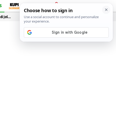
S
PRIJAVA
idi još…