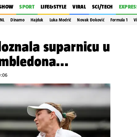
SHOW
SPORT
LIFE&STYLE
VIRAL
SCI/TECH
EXPRES
NL
Dinamo
Hajduk
Luka Modrić
Novak Đoković
Formula 1
V
oznala suparnicu u
imbledona...
0:06