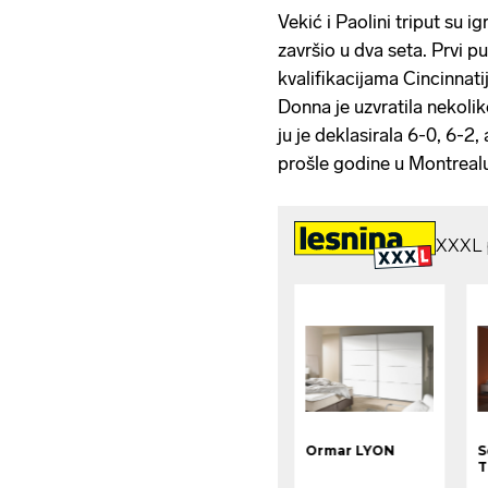
Vekić i Paolini triput su 
završio u dva seta. Prvi pu
kvalifikacijama Cincinnatij
Donna je uzvratila nekoli
ju je deklasirala 6-0, 6-2,
prošle godine u Montrealu.