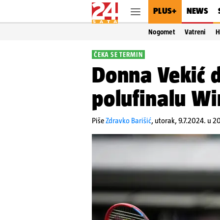
PLUS+
NEWS
Nogomet
Vatreni
H
ČEKA SE TERMIN
Donna Vekić d
polufinalu W
Piše
Zdravko Barišić
,
utorak, 9.7.2024. u 2