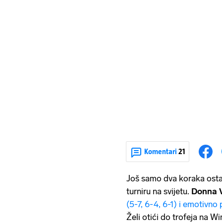
Komentari
21
Još samo dva koraka osta
turniru na svijetu.
Donna 
(5-7, 6-4, 6-1) i emotivno 
Želi otići do trofeja na W