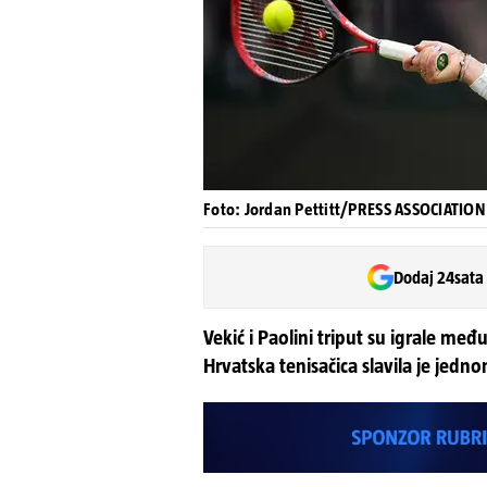
Foto: Jordan Pettitt/PRESS ASSOCIATION
Dodaj 24sata
Vekić i Paolini triput su igrale međ
Hrvatska tenisačica slavila je jedn