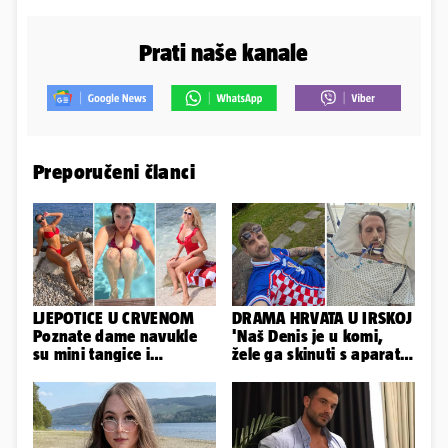
Prati naše kanale
Preporučeni članci
LJEPOTICE U CRVENOM
DRAMA HRVATA U IRSKOJ
Poznate dame navukle
'Naš Denis je u komi,
su mini tangice i
žele ga skinuti s aparata!
grudnjake pa istaknule
Molim vas, pomozite'
obline