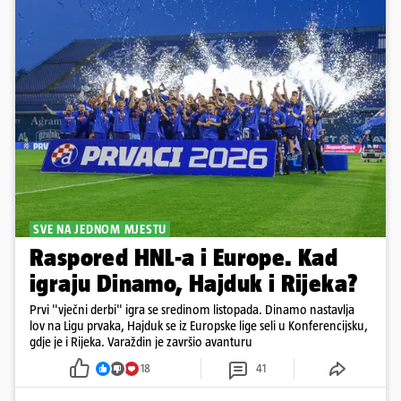
SVE NA JEDNOM MJESTU
Raspored HNL-a i Europe. Kad
igraju Dinamo, Hajduk i Rijeka?
Prvi "vječni derbi" igra se sredinom listopada. Dinamo nastavlja
lov na Ligu prvaka, Hajduk se iz Europske lige seli u Konferencijsku,
gdje je i Rijeka. Varaždin je završio avanturu
18
41