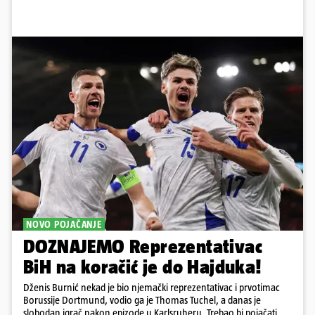
NOVO POJAČANJE
DOZNAJEMO Reprezentativac
BiH na koračić je do Hajduka!
Dženis Burnić nekad je bio njemački reprezentativac i prvotimac
Borussije Dortmund, vodio ga je Thomas Tuchel, a danas je
slobodan igrač nakon epizode u Karlsruheru. Trebao bi pojačati