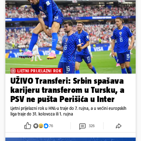
LJETNI PRIJELAZNI ROK
UŽIVO Transferi: Srbin spašava
karijeru transferom u Tursku, a
PSV ne pušta Perišića u Inter
Ljetni prijelazni rok u HNL-u traje do 7. rujna, a u većini europskih
liga traje do 31. kolovoza ili 1. rujna
76
326