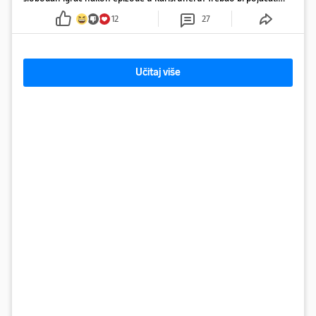
konkurenciju u veznom redu
12
27
Učitaj više