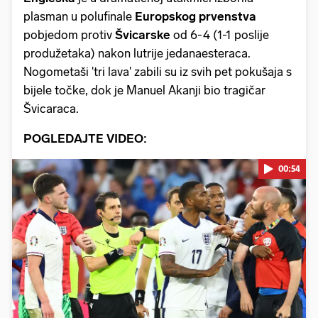
plasman u polufinale
Europskog prvenstva
pobjedom protiv
Švicarske
od 6-4 (1-1 poslije
produžetaka) nakon lutrije jedanaesteraca.
Nogometaši 'tri lava' zabili su iz svih pet pokušaja s
bijele točke, dok je Manuel Akanji bio tragičar
Švicaraca.
POGLEDAJTE VIDEO:
00:54
Pokretanje videa...