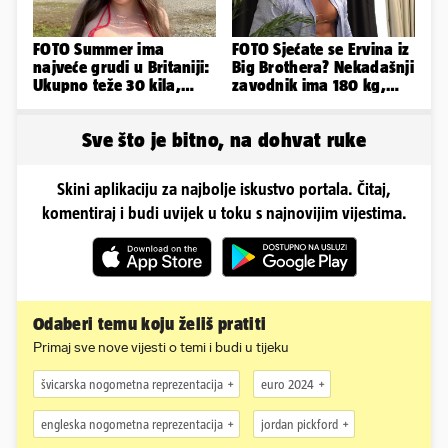
FOTO Summer ima
FOTO Sjećate se Ervina iz
najveće grudi u Britaniji:
Big Brothera? Nekadašnji
Ukupno teže 30 kila,
zavodnik ima 180 kg,
razmišljam o
evo kako izgleda
smanjivanju...
Sve što je bitno, na dohvat ruke
Skini aplikaciju za najbolje iskustvo portala. Čitaj,
komentiraj i budi uvijek u toku s najnovijim vijestima.
Odaberi temu koju želiš pratiti
Primaj sve nove vijesti o temi i budi u tijeku
švicarska nogometna reprezentacija
euro 2024
engleska nogometna reprezentacija
jordan pickford