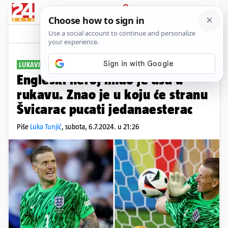
PRIJAVA
Sport
Komentari
7
LUKAVI POTEZ
Engleski heroj imao je asa u
rukavu. Znao je u koju će stranu
Švicarac pucati jedanaesterac
Piše
Luka Tunjić
,
subota, 6.7.2024. u 21:26