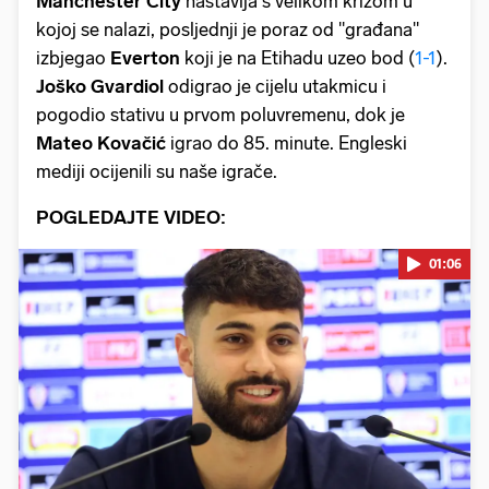
Manchester City
nastavlja s velikom krizom u
kojoj se nalazi, posljednji je poraz od "građana"
izbjegao
Everton
koji je na Etihadu uzeo bod (
1-1
).
Joško Gvardiol
odigrao je cijelu utakmicu i
pogodio stativu u prvom poluvremenu, dok je
Mateo Kovačić
igrao do 85. minute. Engleski
mediji ocijenili su naše igrače.
POGLEDAJTE VIDEO:
01:06
Pokretanje videa...