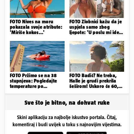
FOTO Nives na moru
FOTO Zlobnici kažu da je
pokazala svoje atribute:
uspjela samo zbog
'Miriše kokos...'
ljepote: 'U poslu mi ide
jer imam strategiju'
FOTO Pržimo se na 38
FOTO Badić? Ne treba,
stupnjeva: Pogledajte
Halle je grudi prekrila
temperature po
šeširom! Uskoro će 60,
gradovima
ljetuje u golim izdanjima
Sve što je bitno, na dohvat ruke
Skini aplikaciju za najbolje iskustvo portala. Čitaj,
komentiraj i budi uvijek u toku s najnovijim vijestima.