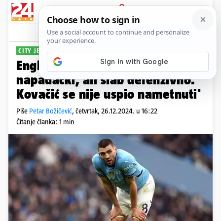
PRIJAVA
Sport
Komentari
24
CITY JE OPET KIKSAO
Englezi: 'Gvardiol je bio opasan
napadački, ali slab defenzivno.
Kovačić se nije uspio nametnuti'
Piše
Petar Božičević
,
četvrtak, 26.12.2024. u 16:22
Čitanje članka: 1 min