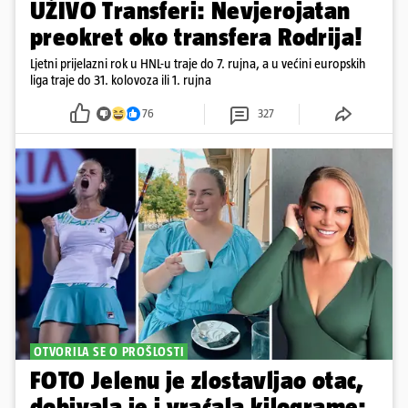
UŽIVO Transferi: Nevjerojatan
preokret oko transfera Rodrija!
Ljetni prijelazni rok u HNL-u traje do 7. rujna, a u većini europskih
liga traje do 31. kolovoza ili 1. rujna
76
327
OTVORILA SE O PROŠLOSTI
FOTO Jelenu je zlostavljao otac,
dobivala je i vraćala kilograme: