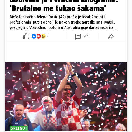
'Brutalno me tukao šakama'
Bivša tenisačica Jelena Dokić (42) prošla je težak životni i
profesionalni put, s obitelji je nakon srpske agresije na Hrvatsku
prebjegla u Vojvodinu, potom u Australiju gdje danas inspirira
mnoge
16
47
SRETNO!