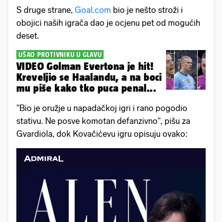
S druge strane,
Goal.com
bio je nešto stroži i
obojici naših igrača dao je ocjenu pet od mogućih
deset.
UŠAO PROTIVNIKU U GLAVU
VIDEO Golman Evertona je hit!
Kreveljio se Haalandu, a na boci
mu piše kako tko puca penal...
"Bio je oružje u napadačkoj igri i rano pogodio
stativu. Ne posve komotan defanzivno", pišu za
Gvardiola, dok Kovačićevu igru opisuju ovako: