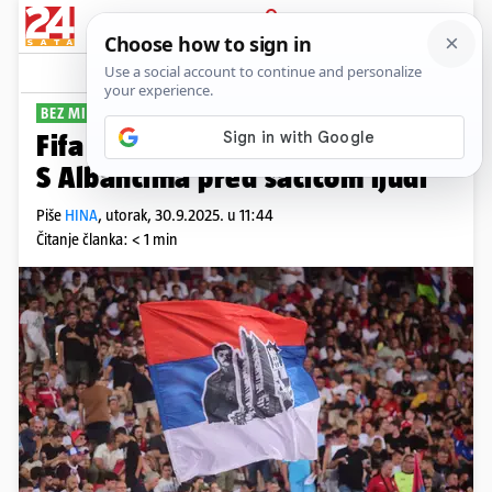
PRIJAVA
Sport
Komentari
0
BEZ MILOSTI
Fifa opalila veliku kaznu Srbiji!
S Albancima pred šačicom ljudi
Piše
HINA
,
utorak, 30.9.2025. u 11:44
Čitanje članka: < 1 min