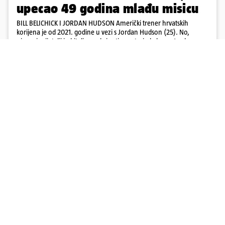
upecao 49 godina mlađu misicu
BILL BELICHICK I JORDAN HUDSON Američki trener hrvatskih
korijena je od 2021. godine u vezi s Jordan Hudson (25). No,
njegovi prijatelji i obitelj su zabrinuti, smatraju kako ga Jordan
kontrolira
17
4
Učitaj više