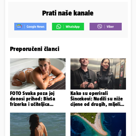
Prati naše kanale
Preporučeni članci
FOTO Svaka poza joj
Kako su operirali
donosi prihod: Bivša
Šincekovi: Nudili su niže
frizerka i učiteljica
cijene od drugih, mljeli
oblinama je zapalila
su otpad pa zakapali...
Instagram