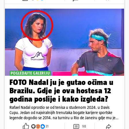
POGLEDAJTE GALERIJU
FOTO Nadal ju je gutao očima u
Brazilu. Gdje je ova hostesa 12
godina poslije i kako izgleda?
Rafael Nadal oprostio se od tenisa u studenom 2024. u Davis
Cupu. Jedan od najviralnijih trenutaka bogate karijere sportske
legende dogodio se 2014. na turniru u Rio de Janeiru gdje mu je
pažnju odvlačila ljepotica iza klupe
31
98