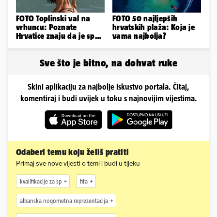
FOTO Toplinski val na
FOTO 50 najljepših
vrhuncu: Poznate
hrvatskih plaža: Koja je
Hrvatice znaju da je spas
vama najbolja?
u minijaturnom bikiniju
Sve što je bitno, na dohvat ruke
Skini aplikaciju za najbolje iskustvo portala. Čitaj,
komentiraj i budi uvijek u toku s najnovijim vijestima.
Odaberi temu koju želiš pratiti
Primaj sve nove vijesti o temi i budi u tijeku
kvalifikacije za sp
fifa
albanska nogometna reprezentacija