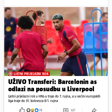
LJETNI PRIJELAZNI ROK
UŽIVO Transferi: Barcelonin as
odlazi na posudbu u Liverpool
Ljetni prijelazni rok u HNL-u traje do 7. rujna, a u većini europskih
liga traje do 31. kolovoza ili 1. rujna
78
327