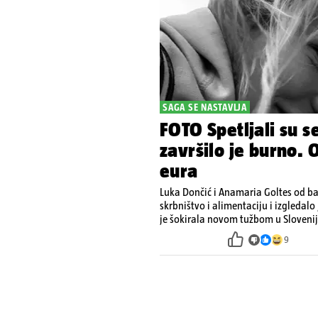
SAGA SE NASTAVLJA
FOTO Spetljali su se
završilo je burno. 
eura
Luka Dončić i Anamaria Goltes od ba
skrbništvo i alimentaciju i izgledalo
je šokirala novom tužbom u Slovenij
9