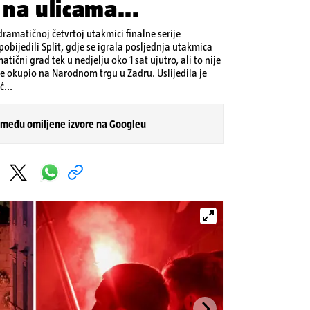
a na ulicama...
dramatičnoj četvrtoj utakmici finalne serije
pobijedili Split, gdje se igrala posljednja utakmica
ični grad tek u nedjelju oko 1 sat ujutro, ali to nije
 se okupio na Narodnom trgu u Zadru. Uslijedila je
ć...
 među omiljene izvore na Googleu