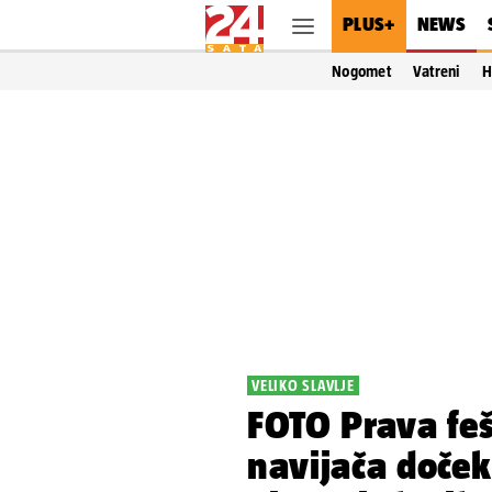
PLUS+
NEWS
Nogomet
Vatreni
H
VELIKO SLAVLJE
FOTO Prava fe
navijača doček