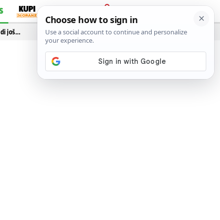
S
PRIJAVA
idi još…