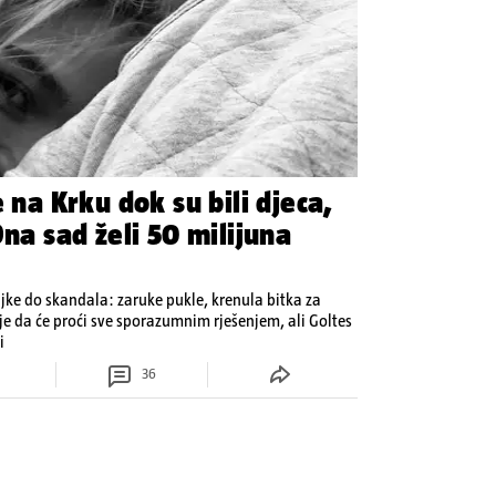
 na Krku dok su bili djeca,
Ona sad želi 50 milijuna
jke do skandala: zaruke pukle, krenula bitka za
 je da će proći sve sporazumnim rješenjem, ali Goltes
i
36