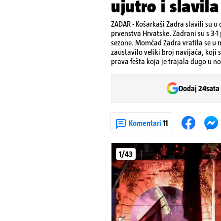
ujutro i slavil
ZADAR - Košarkaši Zadra slavili su u 
prvenstva Hrvatske. Zadrani su s 3-1 
sezone. Momčad Zadra vratila se u mat
zaustavilo veliki broj navijača, koji
prava fešta koja je trajala dugo u no
Dodaj 24sata
Komentari
11
1/43