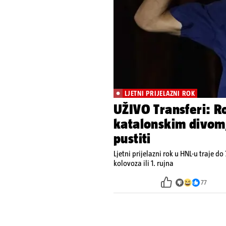
LJETNI PRIJELAZNI ROK
UŽIVO Transferi: Ro
katalonskim divom
pustiti
Ljetni prijelazni rok u HNL-u traje do 
kolovoza ili 1. rujna
77