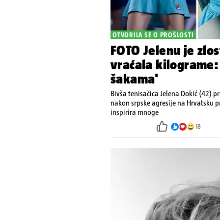
OTVORILA SE O PROŠLOSTI
FOTO Jelenu je zlos
vraćala kilograme:
šakama'
Bivša tenisačica Jelena Dokić (42) pro
nakon srpske agresije na Hrvatsku p
inspirira mnoge
18