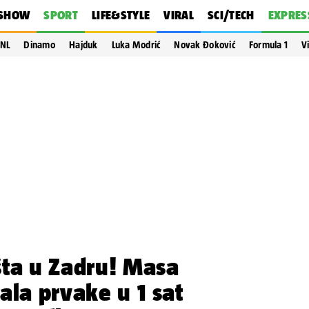
SHOW
SPORT
LIFE&STYLE
VIRAL
SCI/TECH
EXPRES
NL
Dinamo
Hajduk
Luka Modrić
Novak Đoković
Formula 1
V
šta u Zadru! Masa
ala prvake u 1 sat