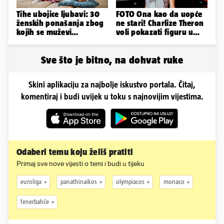
Tihe ubojice ljubavi: 30
FOTO Ona kao da uopće
ženskih ponašanja zbog
ne stari! Charlize Theron
kojih se muževi
voli pokazati figuru u
emocionalno distanciraju
golišavim izdanjima...
Sve što je bitno, na dohvat ruke
Skini aplikaciju za najbolje iskustvo portala. Čitaj,
komentiraj i budi uvijek u toku s najnovijim vijestima.
Odaberi temu koju želiš pratiti
Primaj sve nove vijesti o temi i budi u tijeku
euroliga
panathinaikos
olympiacos
monaco
fenerbahče