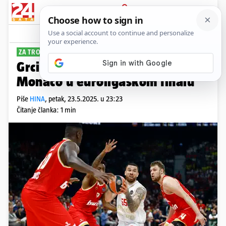
PRIJAVA
Sport
Komentari
0
ZA TROFEJ U NEDJELJU
Grci posustali u pustinji: Fener i
Monaco u euroligaškom finalu
Piše
HINA
,
petak, 23.5.2025. u 23:23
Čitanje članka: 1 min