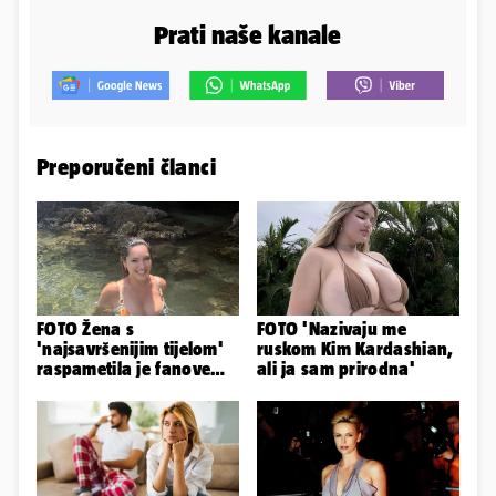
Prati naše kanale
Preporučeni članci
FOTO Žena s
FOTO 'Nazivaju me
'najsavršenijim tijelom'
ruskom Kim Kardashian,
raspametila je fanove
ali ja sam prirodna'
zaigranim fotkama iz
plićaka