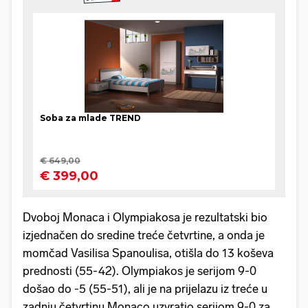
Dvoboj Monaca i Olympiakosa je rezultatski bio
izjednačen do sredine treće četvrtine, a onda je
momčad Vasilisa Spanoulisa, otišla do 13 koševa
prednosti (55-42). Olympiakos je serijom 9-0
došao do -5 (55-51), ali je na prijelazu iz treće u
zadnju četvrtinu Monaco uzvratio serijom 9-0 za