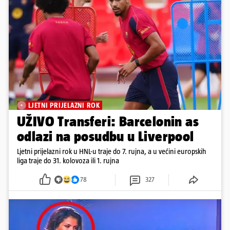
LJETNI PRIJELAZNI ROK
UŽIVO Transferi: Barcelonin as
odlazi na posudbu u Liverpool
Ljetni prijelazni rok u HNL-u traje do 7. rujna, a u većini europskih
liga traje do 31. kolovoza ili 1. rujna
78
327