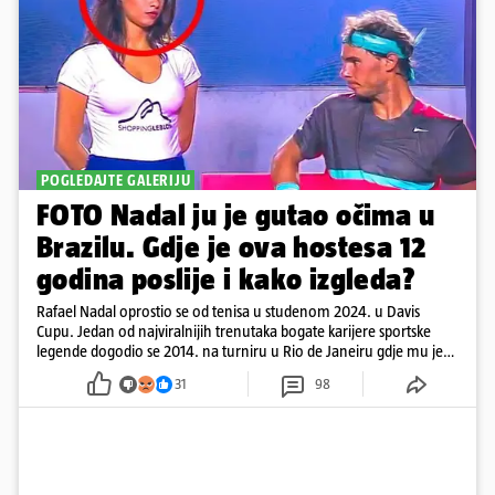
POGLEDAJTE GALERIJU
FOTO Nadal ju je gutao očima u
Brazilu. Gdje je ova hostesa 12
godina poslije i kako izgleda?
Rafael Nadal oprostio se od tenisa u studenom 2024. u Davis
Cupu. Jedan od najviralnijih trenutaka bogate karijere sportske
legende dogodio se 2014. na turniru u Rio de Janeiru gdje mu je
pažnju odvlačila ljepotica iza klupe
31
98