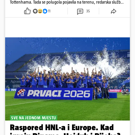
Tottenhama. Tada se polugola pojavila na terenu, redarska služba
ju je lovila po travnjaku, a njezine fotografije obišle su svijet.
11
35
SVE NA JEDNOM MJESTU
Raspored HNL-a i Europe. Kad