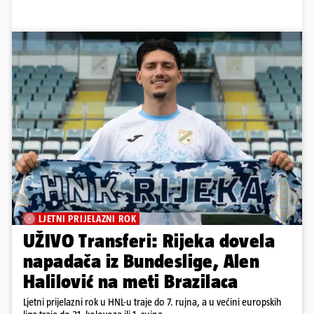
LJETNI PRIJELAZNI ROK
UŽIVO Transferi: Rijeka dovela
napadača iz Bundeslige, Alen
Halilović na meti Brazilaca
Ljetni prijelazni rok u HNL-u traje do 7. rujna, a u većini europskih