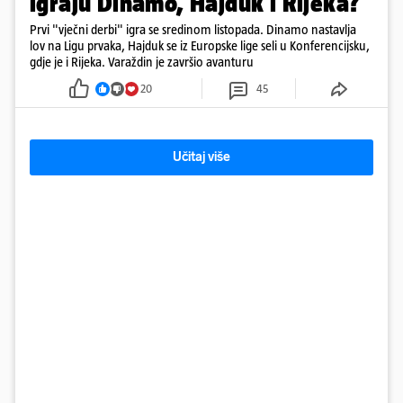
igraju Dinamo, Hajduk i Rijeka?
Prvi "vječni derbi" igra se sredinom listopada. Dinamo nastavlja
lov na Ligu prvaka, Hajduk se iz Europske lige seli u Konferencijsku,
gdje je i Rijeka. Varaždin je završio avanturu
20
45
Učitaj više