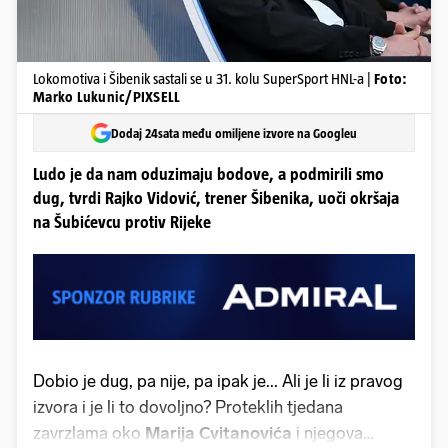
Lokomotiva i Šibenik sastali se u 31. kolu SuperSport HNL-a |
Foto:
Marko Lukunic/PIXSELL
Dodaj 24sata među omiljene izvore na Googleu
Ludo je da nam oduzimaju bodove, a podmirili smo
dug, tvrdi Rajko Vidović, trener Šibenika, uoči okršaja
na Šubićevcu protiv Rijeke
Dobio je dug, pa nije, pa ipak je... Ali je li iz pravog
izvora i je li to dovoljno? Proteklih tjedana
zavrzlama oko
Marija Cvitanovića
i njegova