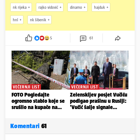
nk rijeka
rajko vidović
dinamo
hajduk
hnl
nk šibenik
5
61
Komentari
61