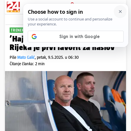
PRIJAVA
Sport
Komentari
61
TRENER ŠIBENIKA ZA 24SATA:
PLUS+
’Hajduk je svoje prokockao,
Rijeka je prvi favorit za naslov’
Piše
Mato Galić
,
petak, 9.5.2025. u 06:30
Čitanje članka: 2 min