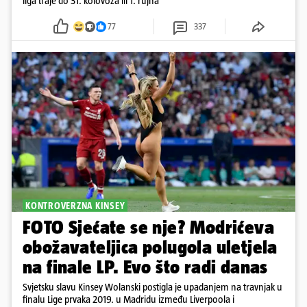
liga traje do 31. kolovoza ili 1. rujna
77
337
KONTROVERZNA KINSEY
FOTO Sjećate se nje? Modrićeva
obožavateljica polugola uletjela
na finale LP. Evo što radi danas
Svjetsku slavu Kinsey Wolanski postigla je upadanjem na travnjak u
finalu Lige prvaka 2019. u Madridu između Liverpoola i