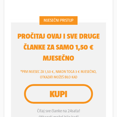
bivšeg poslodavca
Šibenika
zabavlja hrvatsku
javnost, u međuvremenu su "narančastima" oduzeli
dva boda. Klub sa Šubićevca se žalio... Šibenik
trenutačno ima 28 bodova. Valjda.