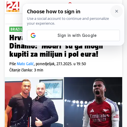
PRIJAVA
Sport
Komentari
22
BRAZILAC ZVIJEZDA ARSENALA
Hrvat koji je doveo Gabriela u
Dinamo: 'Modri' su ga mogli
kupiti za milijun i pol eura!
Piše
Mato Galić
,
ponedjeljak, 27.1.2025. u 19:50
Čitanje članka: 3 min