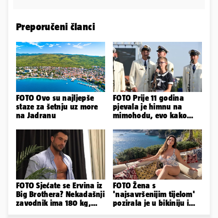
Preporučeni članci
FOTO Ovo su najljepše
FOTO Prije 11 godina
staze za šetnju uz more
pjevala je himnu na
na Jadranu
mimohodu, evo kako
danas izgleda Mia
Negovetić
FOTO Sjećate se Ervina iz
FOTO Žena s
Big Brothera? Nekadašnji
'najsavršenijim tijelom'
zavodnik ima 180 kg,
pozirala je u bikiniju i
evo kako izgleda
pokazala svoje bujne