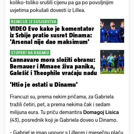
koliko-toliko srušili cijenu pa ga po povoljnijim
uvjetima pokušali dovesti iz Lillea.
REAKCIJE IZ SUSJEDSTVA
VIDEO Evo kako je komentator
iz Srbije pratio susret Dinama:
'Arsenal nije dao maksimum'
STOPERI NA RADARU
Cannavaro mora složiti obranu:
Bernauer i Mmaee živa panika,
Galešić i Theophile vraćaju nadu
'Htio je ostati u Dinamu'
Francuzi su, prema nekim pričama, za Gabriela
tražili četiri, pet, a prema nekima čak i sedam
milijuna eura. Tu priču demantira
Domagoj Lisica
(43), posrednik koji je Gabriela doveo u Dinamo.
- Gabriel je imao ugovor s Lilleom i mjesečnu plaću