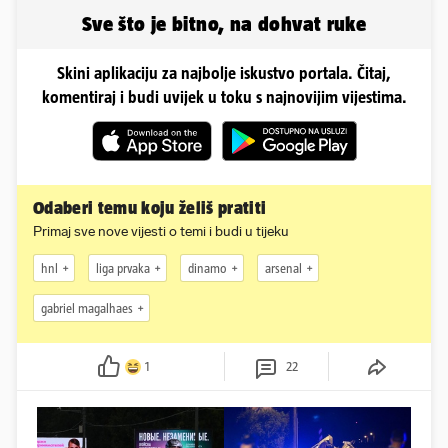
obline...
Sve što je bitno, na dohvat ruke
Skini aplikaciju za najbolje iskustvo portala. Čitaj,
komentiraj i budi uvijek u toku s najnovijim vijestima.
Odaberi temu koju želiš pratiti
Primaj sve nove vijesti o temi i budi u tijeku
hnl
liga prvaka
dinamo
arsenal
gabriel magalhaes
1
22