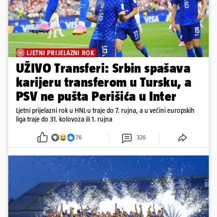
LJETNI PRIJELAZNI ROK
UŽIVO Transferi: Srbin spašava
karijeru transferom u Tursku, a
PSV ne pušta Perišića u Inter
Ljetni prijelazni rok u HNL-u traje do 7. rujna, a u većini europskih
liga traje do 31. kolovoza ili 1. rujna
76
326