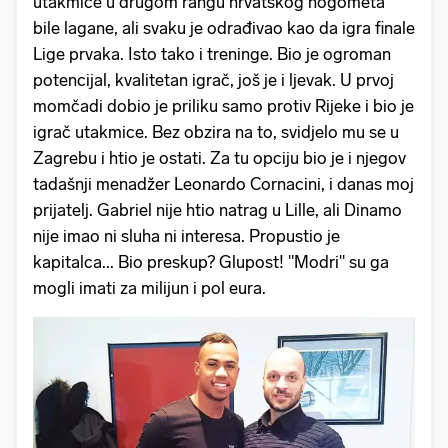
utakmice u drugom rangu hrvatskog nogometa
bile lagane, ali svaku je odrađivao kao da igra finale
Lige prvaka. Isto tako i treninge. Bio je ogroman
potencijal, kvalitetan igrač, još je i ljevak. U prvoj
momčadi dobio je priliku samo protiv Rijeke i bio je
igrač utakmice. Bez obzira na to, svidjelo mu se u
Zagrebu i htio je ostati. Za tu opciju bio je i njegov
tadašnji menadžer Leonardo Cornacini, i danas moj
prijatelj. Gabriel nije htio natrag u Lille, ali Dinamo
nije imao ni sluha ni interesa. Propustio je
kapitalca... Bio preskup? Glupost! "Modri" su ga
mogli imati za milijun i pol eura.