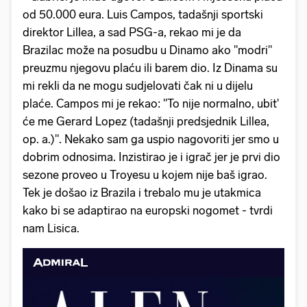
od 50.000 eura. Luis Campos, tadašnji sportski
direktor Lillea, a sad PSG-a, rekao mi je da
Brazilac može na posudbu u Dinamo ako "modri"
preuzmu njegovu plaću ili barem dio. Iz Dinama su
mi rekli da ne mogu sudjelovati čak ni u dijelu
plaće. Campos mi je rekao: "To nije normalno, ubit'
će me Gerard Lopez (tadašnji predsjednik Lillea,
op. a.)". Nekako sam ga uspio nagovoriti jer smo u
dobrim odnosima. Inzistirao je i igrač jer je prvi dio
sezone proveo u Troyesu u kojem nije baš igrao.
Tek je došao iz Brazila i trebalo mu je utakmica
kako bi se adaptirao na europski nogomet - tvrdi
nam Lisica.