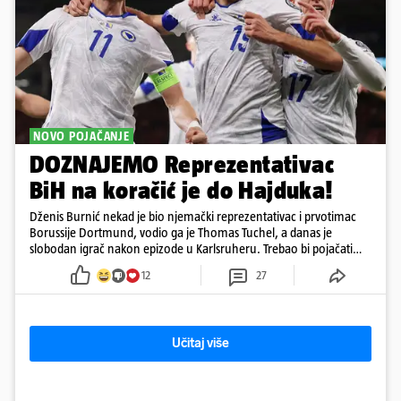
NOVO POJAČANJE
DOZNAJEMO Reprezentativac
BiH na koračić je do Hajduka!
Dženis Burnić nekad je bio njemački reprezentativac i prvotimac
Borussije Dortmund, vodio ga je Thomas Tuchel, a danas je
slobodan igrač nakon epizode u Karlsruheru. Trebao bi pojačati
konkurenciju u veznom redu
12
27
Učitaj više