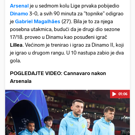
Arsenal
je u sedmom kolu Lige prvaka pobijedio
Dinamo
3-0, a svih 90 minuta za "topnike" odigrao
je
Gabriel Magalhães
(27). Bila je to za njega
posebna utakmica, budući da je drugi dio sezone
17/18. proveo u Dinamu kao posuđeni igrač
Lillea
. Većinom je trenirao i igrao za Dinamo II, koji
je igrao u drugom rangu. U 10 nastupa zabio je dva
gola.
POGLEDAJTE VIDEO: Cannavaro nakon
Arsenala
01:06
Pokretanje videa...