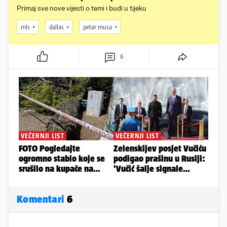
Primaj sve nove vijesti o temi i budi u tijeku
mls
dallas
petar musa
6
Komentari
6