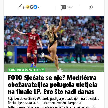
77
337
KONTROVERZNA KINSEY
FOTO Sjećate se nje? Modrićeva
obožavateljica polugola uletjela
na finale LP. Evo što radi danas
Svjetsku slavu Kinsey Wolanski postigla je upadanjem na travnjak u
finalu Lige prvaka 2019. u Madridu između Liverpoola i
Tottenhama. Tada se polugola pojavila na terenu, redarska služba