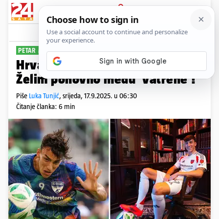
PRIJAVA
Sport
Komentari
6
PETAR MUSA ZA 24SATA
PLUS+
Hrvat s najviše golova u 2025.:
Želim ponovno među 'vatrene'!
Piše
Luka Tunjić
,
srijeda, 17.9.2025. u 06:30
Čitanje članka: 6 min