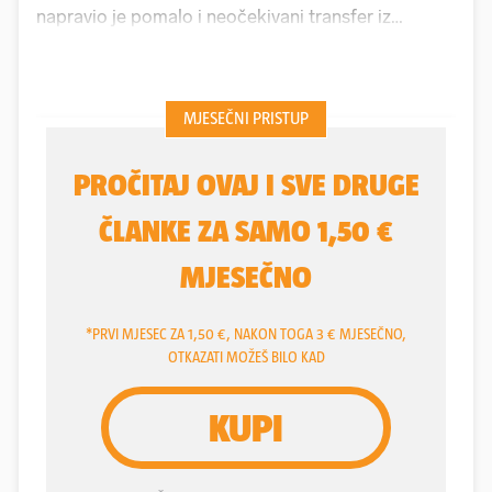
napravio je pomalo i neočekivani transfer iz
Benfice u MLS, točnije u
FC Dallas
, koji je za
povremenog "vatrenog" srušio klupski rekord i
platio devet milijuna eura. Od tada je već prošlo 19
mjeseci, a možemo reći kako se ovaj transfer
isplatio, kako za Dallas, tako i za Musu.