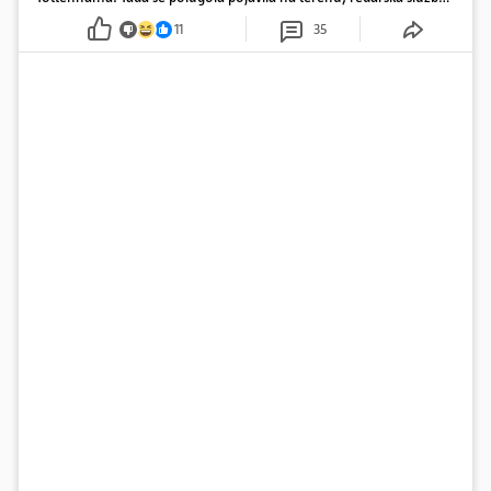
ju je lovila po travnjaku, a njezine fotografije obišle su svijet.
11
35