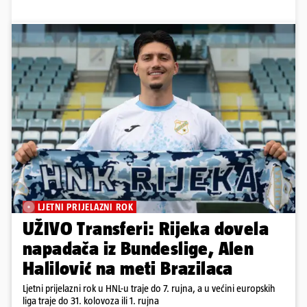
LJETNI PRIJELAZNI ROK
UŽIVO Transferi: Rijeka dovela
napadača iz Bundeslige, Alen
Halilović na meti Brazilaca
Ljetni prijelazni rok u HNL-u traje do 7. rujna, a u većini europskih
liga traje do 31. kolovoza ili 1. rujna