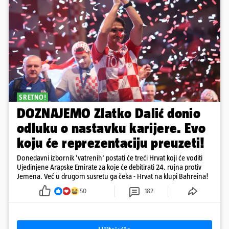
SRETNO!
DOZNAJEMO Zlatko Dalić donio
odluku o nastavku karijere. Evo
koju će reprezentaciju preuzeti!
Donedavni izbornik 'vatrenih' postati će treći Hrvat koji će voditi
Ujedinjene Arapske Emirate za koje će debitirati 24. rujna protiv
Jemena. Već u drugom susretu ga čeka - Hrvat na klupi Bahreina!
50
182