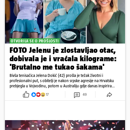
OTVORILA SE O PROŠLOSTI
FOTO Jelenu je zlostavljao otac,
dobivala je i vraćala kilograme:
'Brutalno me tukao šakama'
Bivša tenisačica Jelena Dokić (42) prošla je težak životni i
profesionalni put, s obitelji je nakon srpske agresije na Hrvatsku
prebjegla u Vojvodinu, potom u Australiju gdje danas inspirira
mnoge
17
49