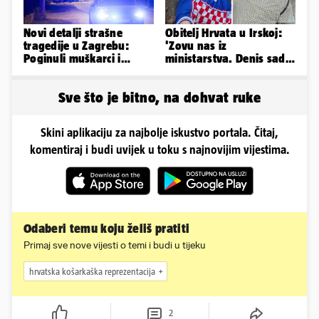
Novi detalji strašne
Obitelj Hrvata u Irskoj:
tragedije u Zagrebu:
'Zovu nas iz
Poginuli muškarci i
ministarstva. Denis sada
vozačica otprije poznati
ima temperaturu. Strah
policiji
nas je'
Sve što je bitno, na dohvat ruke
Skini aplikaciju za najbolje iskustvo portala. Čitaj,
komentiraj i budi uvijek u toku s najnovijim vijestima.
Odaberi temu koju želiš pratiti
Primaj sve nove vijesti o temi i budi u tijeku
hrvatska košarkaška reprezentacija
2