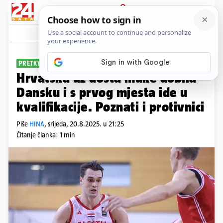
PRIJAVA
Sport
Komentari
2
PRETKVALIFIKACIJE ZA SP
Hrvatska uz dosta muke dobila
Dansku i s prvog mjesta ide u
kvalifikacije. Poznati i protivnici
Piše
HINA
,
srijeda, 20.8.2025. u 21:25
Čitanje članka: 1 min