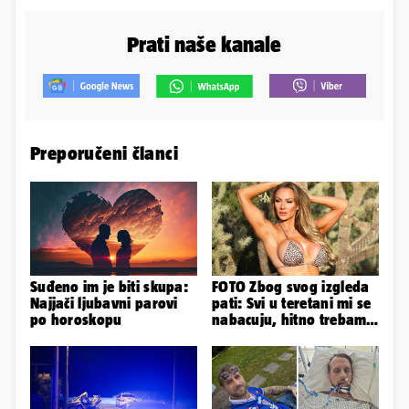
Prati naše kanale
Preporučeni članci
Suđeno im je biti skupa:
FOTO Zbog svog izgleda
Najjači ljubavni parovi
pati: Svi u teretani mi se
po horoskopu
nabacuju, hitno trebam
tjelohranitelja!