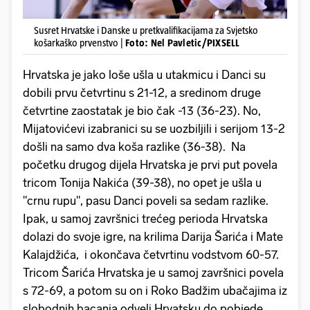
Susret Hrvatske i Danske u pretkvalifikacijama za Svjetsko
košarkaško prvenstvo |
Foto: Nel Pavletic/PIXSELL
Hrvatska je jako loše ušla u utakmicu i Danci su
dobili prvu četvrtinu s 21-12, a sredinom druge
četvrtine zaostatak je bio čak -13 (36-23). No,
Mijatovićevi izabranici su se uozbiljili i serijom 13-2
došli na samo dva koša razlike (36-38). Na
početku drugog dijela Hrvatska je prvi put povela
tricom Tonija Nakića (39-38), no opet je ušla u
"crnu rupu", pasu Danci poveli sa sedam razlike.
Ipak, u samoj završnici trećeg perioda Hrvatska
dolazi do svoje igre, na krilima Darija Šarića i Mate
Kalajdžića, i okončava četvrtinu vodstvom 60-57.
Tricom Šarića Hrvatska je u samoj završnici povela
s 72-69, a potom su on i Roko Badžim ubačajima iz
slobodnih bacanja odveli Hrvatsku do pobjede.