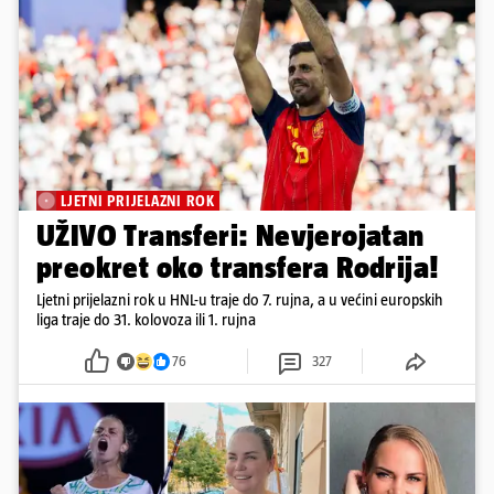
LJETNI PRIJELAZNI ROK
UŽIVO Transferi: Nevjerojatan
preokret oko transfera Rodrija!
Ljetni prijelazni rok u HNL-u traje do 7. rujna, a u većini europskih
liga traje do 31. kolovoza ili 1. rujna
76
327