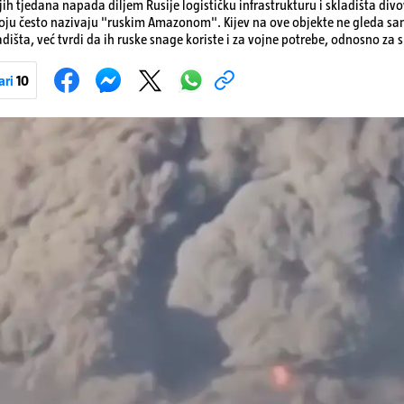
ih tjedana napada diljem Rusije logističku infrastrukturu i skladišta div
koju često nazivaju "ruskim Amazonom". Kijev na ove objekte ne gleda s
dišta, već tvrdi da ih ruske snage koriste i za vojne potrebe, odnosno za sk
onove i druge opreme koja se koristi u ratu. S druge strane, napadi služe
iranja ukrajinske poštanske i logističke infrastrukture te kao način da 
ari
10
ublje na ruski teritorij i približe običnim građanima.
Pokretanje videa...