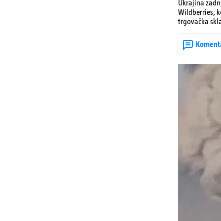
Ukrajina zadnj
Wildberries, 
trgovačka skla
dijelova za dr
ruska bombard
Koment
rata prenesu d