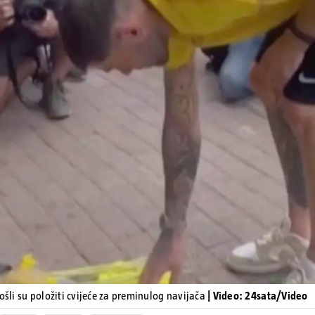
Pokretanje videa...
došli su položiti cvijeće za preminulog navijača
| Video: 24sata/Video