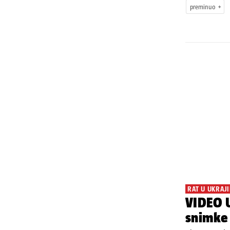
preminuo
RAT U UKRAJI
VIDEO U
snimke