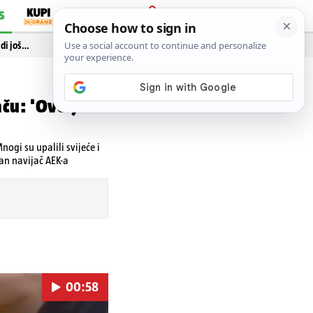
S
PRIJAVA
idi još…
ču: 'Ovo je
ogi su upalili svijeće i
dan navijač AEK-a
00:58