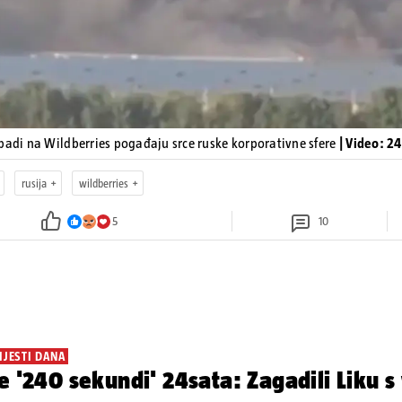
padi na Wildberries pogađaju srce ruske korporativne sfere
| Video: 2
rusija
wildberries
5
10
IJESTI DANA
e '240 sekundi' 24sata: Zagadili Liku s