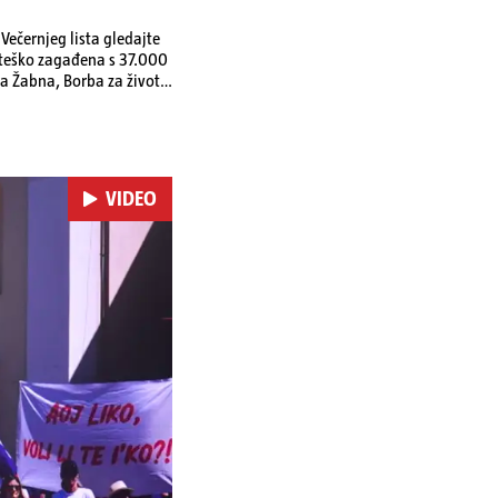
ečernjeg lista gledajte
a teško zagađena s 37.000
a Žabna, Borba za život
VIDEO