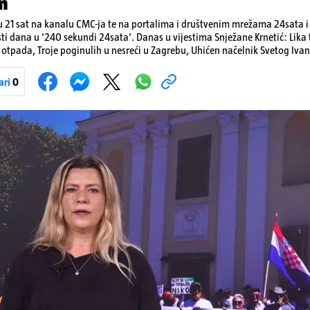
m
 21 sat na kanalu CMC-ja te na portalima i društvenim mrežama 24sata i V
sti dana u '240 sekundi 24sata'. Danas u vijestima Snježane Krnetić: Lik
otpada, Troje poginulih u nesreći u Zagrebu, Uhićen načelnik Svetog Ivan
a, Krajaču režu ovlasti: Slijedi otkaz...
ari
0
Pokretanje videa...