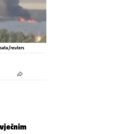
4sata/reuters
 vječnim