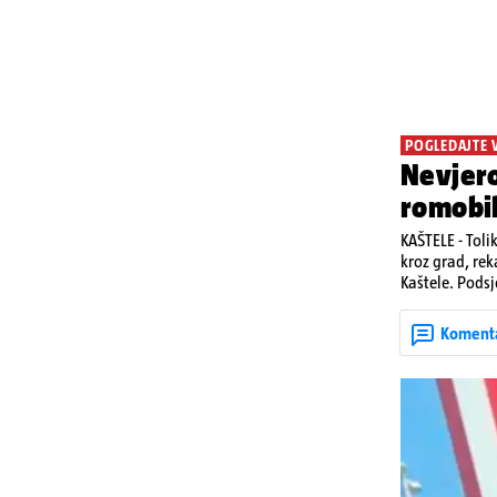
POGLEDAJTE 
Nevjero
romobi
KAŠTELE - Toli
kroz grad, rek
Kaštele. Podsj
jedan mladi ž
zadobivenima 
Koment