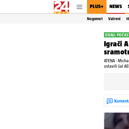
PLUS+
NEWS
Nogomet
Vatreni
H
ODALI POČAS
Igrači 
sramotn
ATENA - Michal
ostavili šal A
Koment