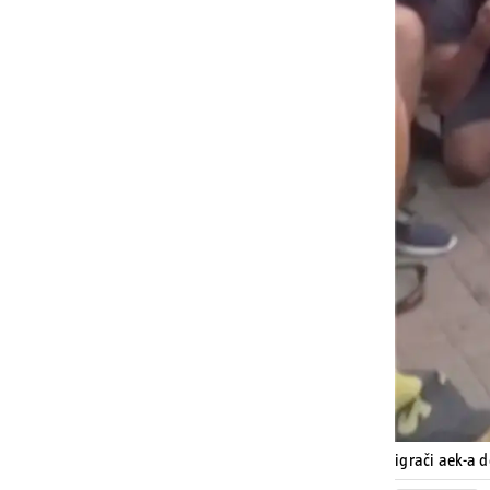
igrači aek-a 