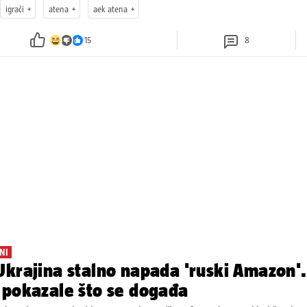
igrači
atena
aek atena
15
8
NI
krajina stalno napada 'ruski Amazon'.
 pokazale što se događa