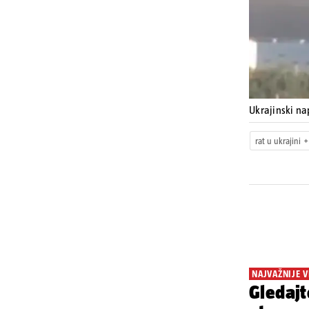
Ukrajinski na
rat u ukrajini
NAJVAŽNIJE V
Gledajt