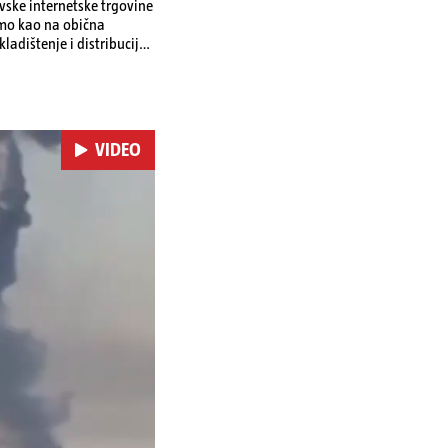
ovske internetske trgovine
amo kao na obična
ladištenje i distribuciju
 i kao izravan odgovor na
se ekonomske posljedice
VIDEO