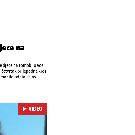
jece na
je djece na romobilu vozi
u četvrtak prijepodne kroz
omobila odnio je još
 je podlegao ozljedama
VIDEO