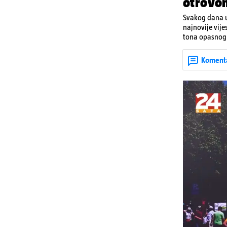
otrovo
Svakog dana u
najnovije vije
tona opasnog 
Denisa Vejzović
Koment