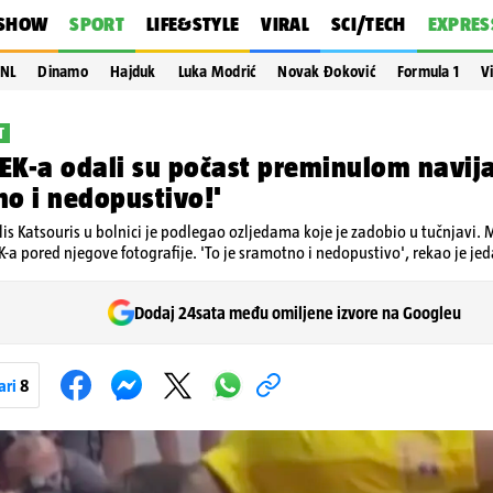
SHOW
SPORT
LIFE&STYLE
VIRAL
SCI/TECH
EXPRES
NL
Dinamo
Hajduk
Luka Modrić
Novak Đoković
Formula 1
V
T
AEK-a odali su počast preminulom navija
o i nedopustivo!'
is Katsouris u bolnici je podlegao ozljedama koje je zadobio u tučnjavi. Mn
EK-a pored njegove fotografije. 'To je sramotno i nedopustivo', rekao je je
Dodaj 24sata među omiljene izvore na Googleu
ari
8