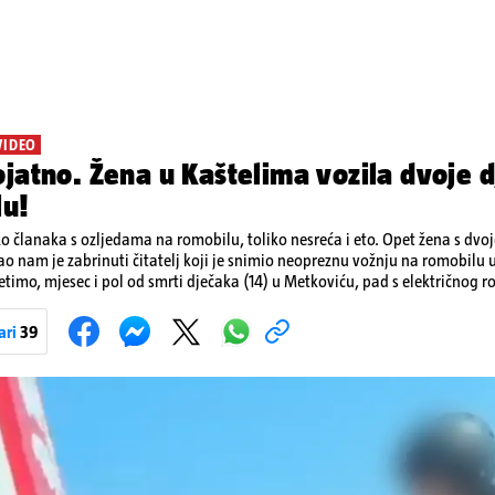
VIDEO
jatno. Žena u Kaštelima vozila dvoje d
lu!
ko članaka s ozljedama na romobilu, toliko nesreća i eto. Opet žena s dvo
ao nam je zabrinuti čitatelj koji je snimio neopreznu vožnju na romobilu 
etimo, mjesec i pol od smrti dječaka (14) u Metkoviću, pad s električnog r
ivot. Unatoč naporima liječnika KBC-a Zagreb, u ponedjeljak maloljetnik
u padu s romobila.
ari
39