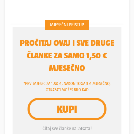
neodlučeno. Jedan od najzaslužnijih za slavlje
Turopoljaca 2-1 bio je slovenski desni bek
Žan
Trontelj
(25). Prvi je asistirao Španjolcu Ikeru
Pozu, a potom i zabio početkom drugog
poluvremena za povećanje vodstva.