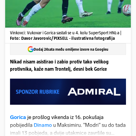
Vinkovci: Vukovar i Gorica sastali se u 4. kolu SuperSport HNL-a |
Foto: Davor Javorovic/PIXSELL - ilustrativna fotografija
Dodaj 24sata među omiljene izvore na Googleu
Nikad nisam asistirao i zabio protiv tako velikog
protivnika, kaže nam Trontelj, desni bek Gorice
Gorica
je prošlog vikenda iz 16. pokušaja
pobijedila
Dinamo
u Maksimiru. "Modri" su do tada
imali 13 pobjeda, a dvije utakmice završile su