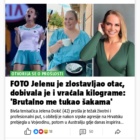
OTVORILA SE O PROŠLOSTI
FOTO Jelenu je zlostavljao otac,
dobivala je i vraćala kilograme:
'Brutalno me tukao šakama'
Bivša tenisačica Jelena Dokić (42) prošla je težak životni i
profesionalni put, s obitelji je nakon srpske agresije na Hrvatsku
prebjegla u Vojvodinu, potom u Australiju gdje danas inspirira
mnoge
18
50