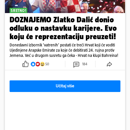
SRETNO!
DOZNAJEMO Zlatko Dalić donio
odluku o nastavku karijere. Evo
koju će reprezentaciju preuzeti!
Donedavni izbornik 'vatrenih' postati će treći Hrvat koji će voditi
Ujedinjene Arapske Emirate za koje će debitirati 24. rujna protiv
Jemena. Već u drugom susretu ga čeka - Hrvat na klupi Bahreina!
50
184
Učitaj više