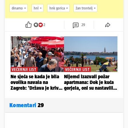
dinamo
hnl
hnk gorica
žan trontelj
2
29
Komentari
29