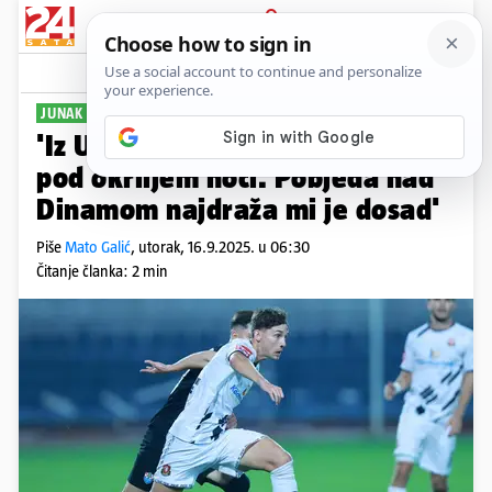
PRIJAVA
Sport
Komentari
29
JUNAK GORICE ZA 24SATA
PLUS+
'Iz Ukrajine sam izašao vlakom
pod okriljem noći. Pobjeda nad
Dinamom najdraža mi je dosad'
Piše
Mato Galić
,
utorak, 16.9.2025. u 06:30
Čitanje članka: 2 min