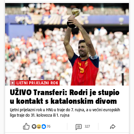
LJETNI PRIJELAZNI ROK
UŽIVO Transferi: Rodri je stupio
u kontakt s katalonskim divom
Ljetni prijelazni rok u HNL-u traje do 7. rujna, a u većini europskih
liga traje do 31. kolovoza ili 1. rujna
76
327