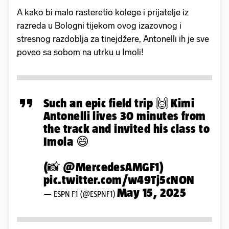
A kako bi malo rasteretio kolege i prijatelje iz
razreda u Bologni tijekom ovog izazovnog i
stresnog razdoblja za tinejdžere, Antonelli ih je sve
poveo sa sobom na utrku u Imoli!
Such an epic field trip 🙌 Kimi
Antonelli lives 30 minutes from
the track and invited his class to
Imola 😄
(📸
@MercedesAMGF1
)
pic.twitter.com/w49Tj5cNON
May 15, 2025
— ESPN F1 (@ESPNF1)