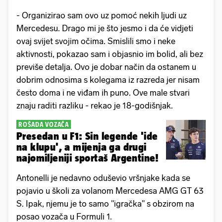
- Organizirao sam ovo uz pomoć nekih ljudi uz
Mercedesu. Drago mi je što jesmo i da će vidjeti
ovaj svijet svojim očima. Smislili smo i neke
aktivnosti, pokazao sam i objasnio im bolid, ali bez
previše detalja. Ovo je dobar način da ostanem u
dobrim odnosima s kolegama iz razreda jer nisam
često doma i ne viđam ih puno. Ove male stvari
znaju raditi razliku - rekao je 18-godišnjak.
ROŠADA VOZAČA
Presedan u F1: Sin legende 'ide
na klupu', a mijenja ga drugi
najomiljeniji sportaš Argentine!
Antonelli je nedavno oduševio vršnjake kada se
pojavio u školi za volanom Mercedesa AMG GT 63
S. Ipak, njemu je to samo "igračka" s obzirom na
posao vozača u Formuli 1.