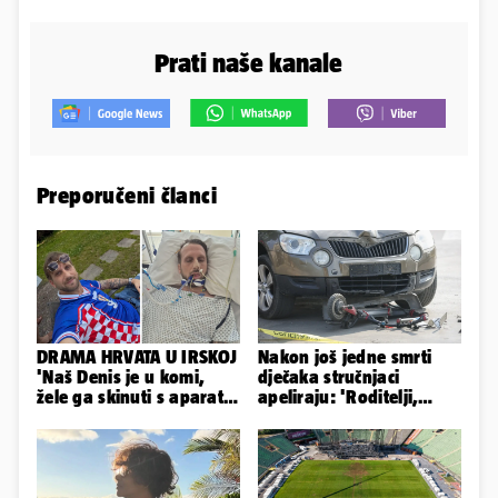
Prati naše kanale
Preporučeni članci
DRAMA HRVATA U IRSKOJ
Nakon još jedne smrti
'Naš Denis je u komi,
dječaka stručnjaci
žele ga skinuti s aparata!
apeliraju: 'Roditelji,
Molim vas, pomozite'
električni romobili nisu
igračke'