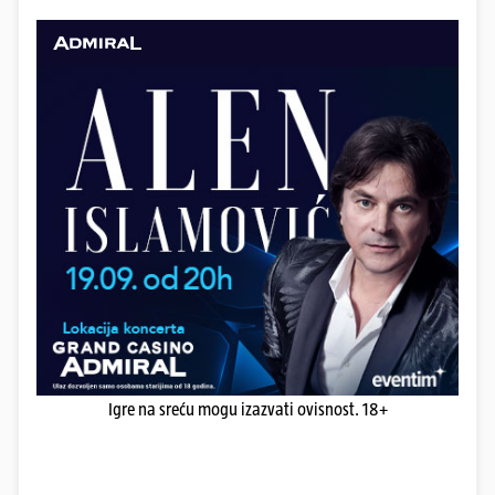
Igre na sreću mogu izazvati ovisnost. 18+