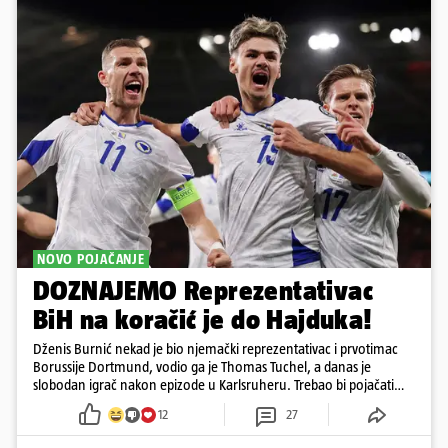
NOVO POJAČANJE
DOZNAJEMO Reprezentativac
BiH na koračić je do Hajduka!
Dženis Burnić nekad je bio njemački reprezentativac i prvotimac
Borussije Dortmund, vodio ga je Thomas Tuchel, a danas je
slobodan igrač nakon epizode u Karlsruheru. Trebao bi pojačati
konkurenciju u veznom redu
12
27