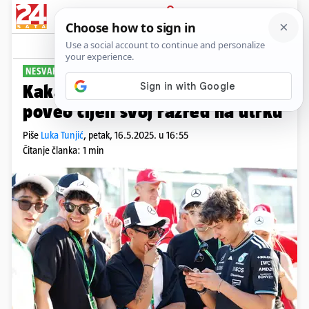
PRIJAVA
Sport
Komentari
3
NESVAKIDAŠNJI IZLET
Kakav frajer: Vozač Formule 1
poveo cijeli svoj razred na utrku
Piše
Luka Tunjić
,
petak, 16.5.2025. u 16:55
Čitanje članka: 1 min