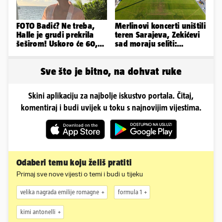
FOTO Badić? Ne treba,
Merlinovi koncerti uništili
Halle je grudi prekrila
teren Sarajeva, Zekićevi
šeširom! Uskoro će 60,
sad moraju seliti:
ljetuje u golim izdanjima
'Najviše trpe navijači...'
Sve što je bitno, na dohvat ruke
Skini aplikaciju za najbolje iskustvo portala. Čitaj,
komentiraj i budi uvijek u toku s najnovijim vijestima.
Odaberi temu koju želiš pratiti
Primaj sve nove vijesti o temi i budi u tijeku
velika nagrada emilije romagne
formula 1
kimi antonelli