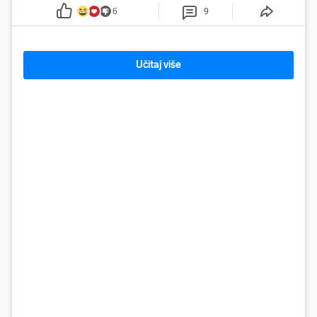
reakcija
6
9
Učitaj više