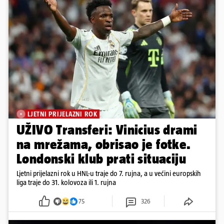
LJETNI PRIJELAZNI ROK
UŽIVO Transferi: Vinicius drami
na mrežama, obrisao je fotke.
Londonski klub prati situaciju
Ljetni prijelazni rok u HNL-u traje do 7. rujna, a u većini europskih
liga traje do 31. kolovoza ili 1. rujna
75
326