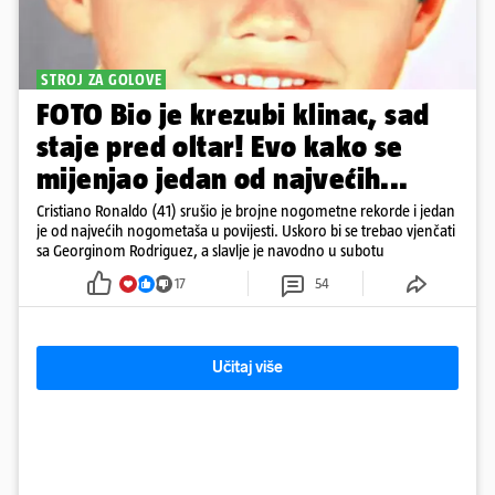
STROJ ZA GOLOVE
FOTO Bio je krezubi klinac, sad
staje pred oltar! Evo kako se
mijenjao jedan od najvećih...
Cristiano Ronaldo (41) srušio je brojne nogometne rekorde i jedan
je od najvećih nogometaša u povijesti. Uskoro bi se trebao vjenčati
sa Georginom Rodriguez, a slavlje je navodno u subotu
17
54
Učitaj više