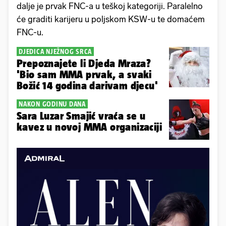
dalje je prvak FNC-a u teškoj kategoriji. Paralelno
će graditi karijeru u poljskom KSW-u te domaćem
FNC-u.
DJEDICA NJEŽNOG SRCA
Prepoznajete li Djeda Mraza?
'Bio sam MMA prvak, a svaki
Božić 14 godina darivam djecu'
NAKON GODINU DANA
Sara Luzar Smajić vraća se u
kavez u novoj MMA organizaciji