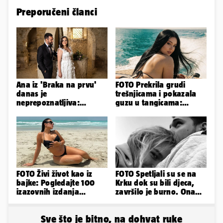
Preporučeni članci
Ana iz 'Braka na prvu'
FOTO Prekrila grudi
danas je
trešnjicama i pokazala
neprepoznatljiva:
guzu u tangicama:
Odselila je iz Hrvatske, a
Ovako ljetuje bujna
ovako sad izgleda
Slavonka
FOTO Živi život kao iz
FOTO Spetljali su se na
bajke: Pogledajte 100
Krku dok su bili djeca,
izazovnih izdanja
završilo je burno. Ona
Ronaldove Georgine
sad želi 50 milijuna eura
Sve što je bitno, na dohvat ruke