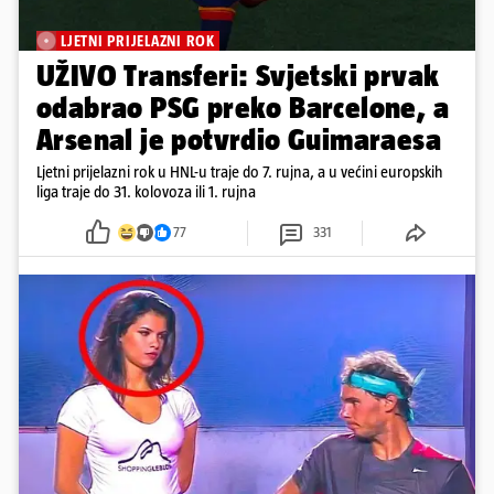
LJETNI PRIJELAZNI ROK
UŽIVO Transferi: Svjetski prvak
odabrao PSG preko Barcelone, a
Arsenal je potvrdio Guimaraesa
Ljetni prijelazni rok u HNL-u traje do 7. rujna, a u većini europskih
liga traje do 31. kolovoza ili 1. rujna
77
331