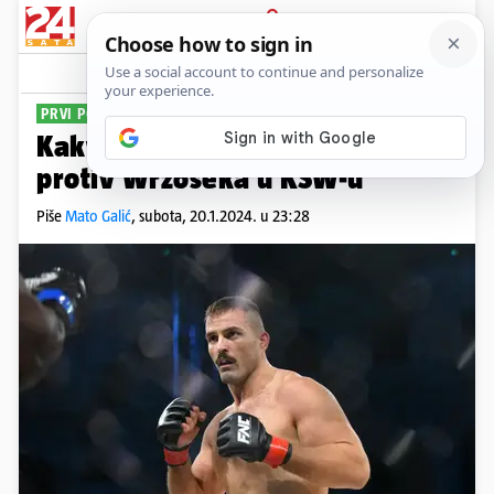
PRIJAVA
Sport
Komentari
4
PRVI PORAZ OD 2019.
Kakva šteta! Vitasović izgubio
protiv Wrzoseka u KSW-u
Piše
Mato Galić
,
subota, 20.1.2024. u 23:28