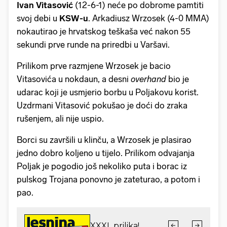
Ivan Vitasović
(12-6-1) neće po dobrome pamtiti
svoj debi u
KSW-u
. Arkadiusz Wrzosek (4-0 MMA)
nokautirao je hrvatskog teškaša već nakon 55
sekundi prve runde na priredbi u Varšavi.
Prilikom prve razmjene Wrzosek je bacio
Vitasovića u nokdaun, a desni
overhand
bio je
udarac koji je usmjerio borbu u Poljakovu korist.
Uzdrmani Vitasović pokušao je doći do zraka
rušenjem, ali nije uspio.
Borci su završili u klinču, a Wrzosek je plasirao
jedno dobro koljeno u tijelo. Prilikom odvajanja
Poljak je pogodio još nekoliko puta i borac iz
pulskog Trojana ponovno je zateturao, a potom i
pao.