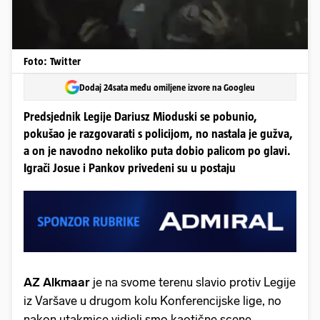
Foto: Twitter
Dodaj 24sata među omiljene izvore na Googleu
Predsjednik Legije Dariusz Mioduski se pobunio,
pokušao je razgovarati s policijom, no nastala je gužva,
a on je navodno nekoliko puta dobio palicom po glavi.
Igrači Josue i Pankov privedeni su u postaju
AZ Alkmaar
je na svome terenu slavio protiv Legije
iz Varšave u drugom kolu Konferencijske lige, no
nakon utakmice vidjeli smo kaotične scene.