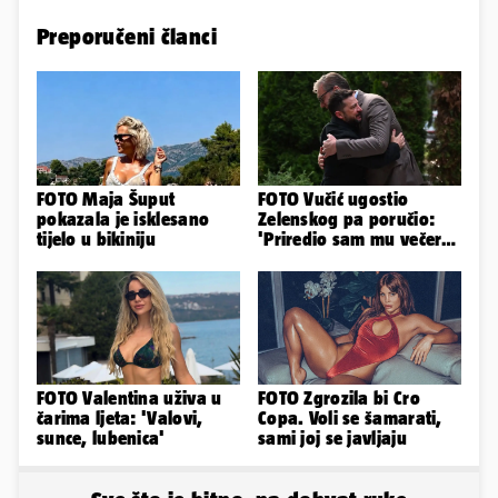
Preporučeni članci
FOTO Maja Šuput
FOTO Vučić ugostio
pokazala je isklesano
Zelenskog pa poručio:
tijelo u bikiniju
'Priredio sam mu večeru
i poželio dobrodošlicu'
FOTO Valentina uživa u
FOTO Zgrozila bi Cro
čarima ljeta: 'Valovi,
Copa. Voli se šamarati,
sunce, lubenica'
sami joj se javljaju