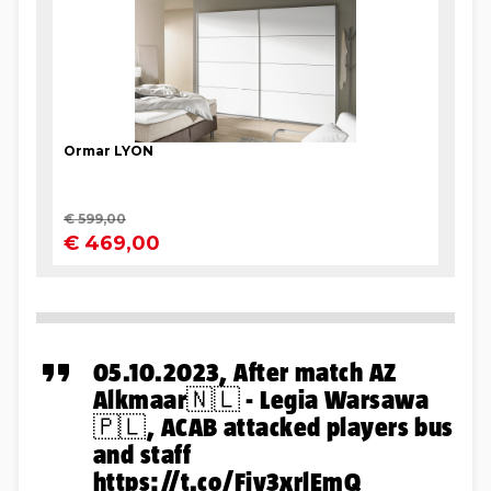
05.10.2023, After match AZ
Alkmaar🇳🇱 - Legia Warsawa
🇵🇱, ACAB attacked players bus
and staff
https://t.co/Fjy3xrlEmQ