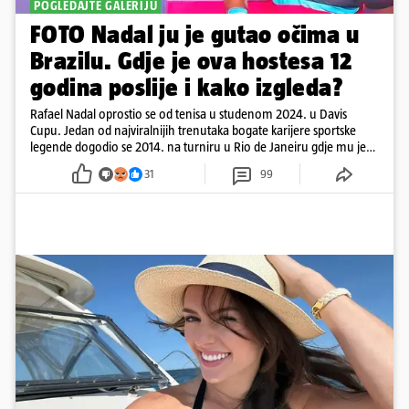
POGLEDAJTE GALERIJU
FOTO Nadal ju je gutao očima u
Brazilu. Gdje je ova hostesa 12
godina poslije i kako izgleda?
Rafael Nadal oprostio se od tenisa u studenom 2024. u Davis
Cupu. Jedan od najviralnijih trenutaka bogate karijere sportske
legende dogodio se 2014. na turniru u Rio de Janeiru gdje mu je
pažnju odvlačila ljepotica iza klupe
31
99