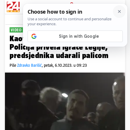
PRIJAVA
Sport
Komentari
7
VIDEO
Kaotične scene u Nizozemskoj:
Policija privela igrače Legije,
predsjednika udarali palicom
Piše
Zdravko Barišić
,
petak, 6.10.2023. u 09:23