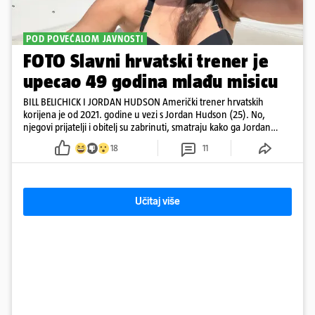
POD POVEĆALOM JAVNOSTI
FOTO Slavni hrvatski trener je
upecao 49 godina mlađu misicu
BILL BELICHICK I JORDAN HUDSON Američki trener hrvatskih
korijena je od 2021. godine u vezi s Jordan Hudson (25). No,
njegovi prijatelji i obitelj su zabrinuti, smatraju kako ga Jordan
kontrolira
18
11
Učitaj više