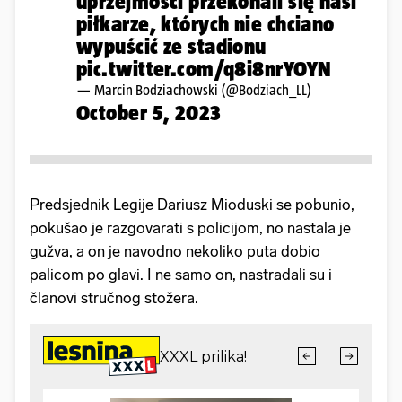
uprzejmości przekonali się nasi
piłkarze, których nie chciano
wypuścić ze stadionu
pic.twitter.com/q8i8nrYOYN
— Marcin Bodziachowski (@Bodziach_LL)
October 5, 2023
Predsjednik Legije Dariusz Mioduski se pobunio,
pokušao je razgovarati s policijom, no nastala je
gužva, a on je navodno nekoliko puta dobio
palicom po glavi. I ne samo on, nastradali su i
članovi stručnog stožera.