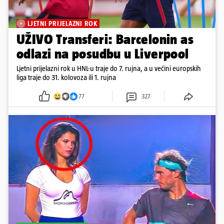
LJETNI PRIJELAZNI ROK
UŽIVO Transferi: Barcelonin as
odlazi na posudbu u Liverpool
Ljetni prijelazni rok u HNL-u traje do 7. rujna, a u većini europskih
liga traje do 31. kolovoza ili 1. rujna
77
327