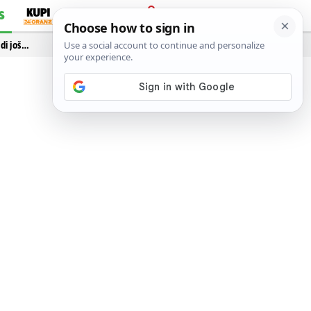
S
PRIJAVA
idi još…