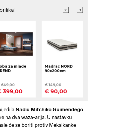
bijedila
Nadiu Mitchiko Guimendego
ke na dva waza-arija. U nastavku
nale će se boriti protiv Meksikanke