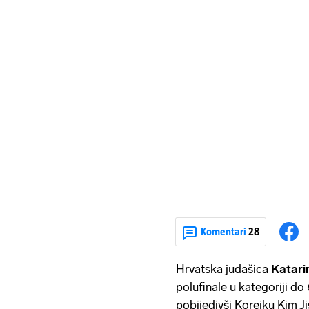
Komentari
28
Hrvatska judašica
Katari
polufinale u kategoriji do
pobijedivši Korejku Kim 