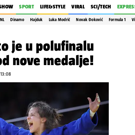
SHOW
SPORT
LIFE&STYLE
VIRAL
SCI/TECH
EXPRES
NL
Dinamo
Hajduk
Luka Modrić
Novak Đoković
Formula 1
V
o je u polufinalu
od nove medalje!
 13:08