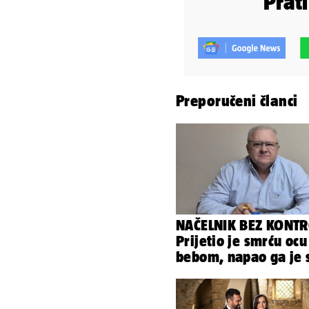
Prat
Preporučeni članci
NAČELNIK BEZ KONTR
Prijetio je smrću ocu
bebom, napao ga je 
svoja dva sina!