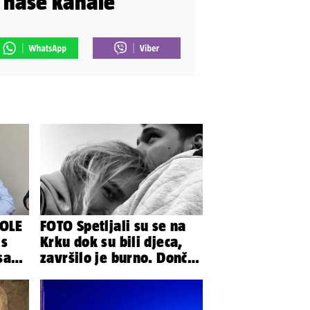
i naše kanale
OLE
FOTO Spetljali su se na
 s
Krku dok su bili djeca,
sa
završilo je burno. Dončić
i Anamaria u novoj fazi