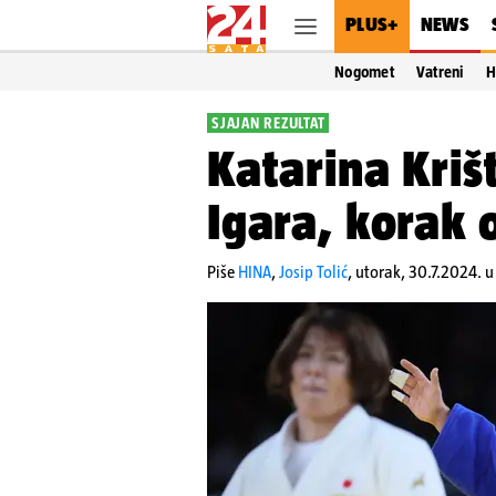
PLUS+
NEWS
Nogomet
Vatreni
H
SJAJAN REZULTAT
Katarina Krišt
Igara, korak 
Piše
HINA
,
Josip Tolić
,
utorak, 30.7.2024. u