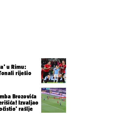
ra' u Rimu:
onali riješio
mba Brozovića
erišića! Izvaljao
čistio' rašlje