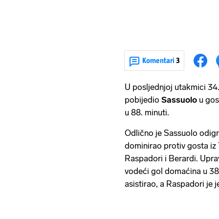
Komentari
3
U posljednjoj utakmici 34.
pobijedio
Sassuolo
u gos
u 88. minuti.
Odlično je Sassuolo odigr
dominirao protiv gosta iz T
Raspadori i Berardi. Upravo
vodeći gol domaćina u 38.
asistirao, a Raspadori je