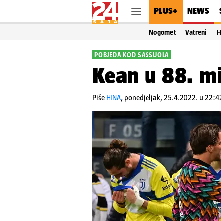
PLUS+
NEWS
Nogomet
Vatreni
H
POBJEDA KOD SASSUOLA
Kean u 88. mi
Piše
HINA
,
ponedjeljak, 25.4.2022. u 22:4