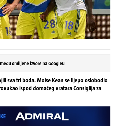
 među omiljene izvore na Googleu
jili sva tri boda. Moise Kean se lijepo oslobodio
provukao ispod domaćeg vratara Consiglija za