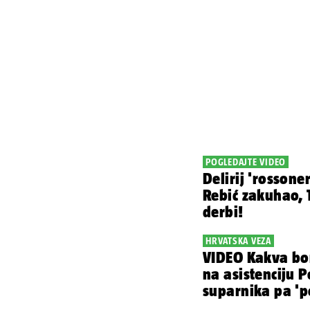
POGLEDAJTE VIDEO
Delirij 'rossone
Rebić zakuhao, T
derbi!
HRVATSKA VEZA
VIDEO Kakva bo
na asistenciju P
suparnika pa 'po