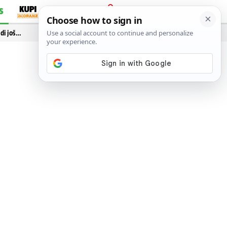
S
PRIJAVA
idi još…