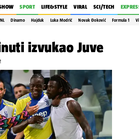
SHOW
SPORT
LIFE&STYLE
VIRAL
SCI/TECH
EXPRES
NL
Dinamo
Hajduk
Luka Modrić
Novak Đoković
Formula 1
V
nuti izvukao Juve
2