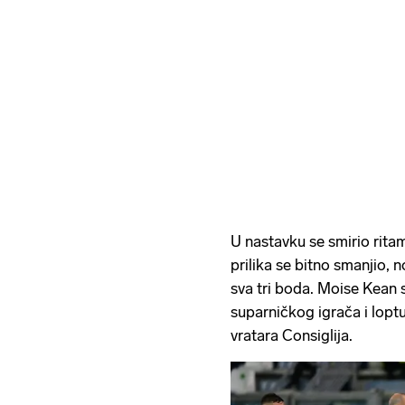
U nastavku se smirio ritam 
prilika se bitno smanjio, n
sva tri boda. Moise Kean s
suparničkog igrača i lop
vratara Consiglija.