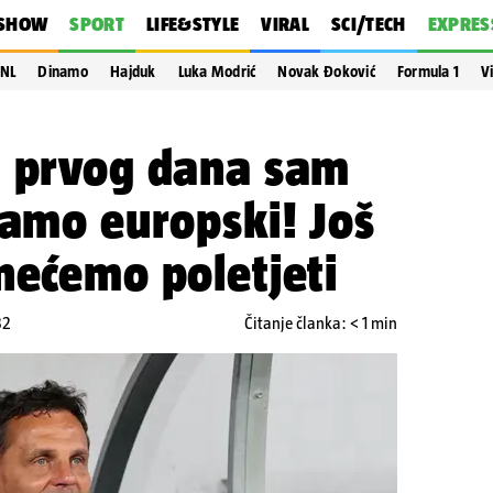
SHOW
SPORT
LIFE&STYLE
VIRAL
SCI/TECH
EXPRES
NL
Dinamo
Hajduk
Luka Modrić
Novak Đoković
Formula 1
V
d prvog dana sam
damo europski! Još
nećemo poletjeti
32
Čitanje članka: < 1 min