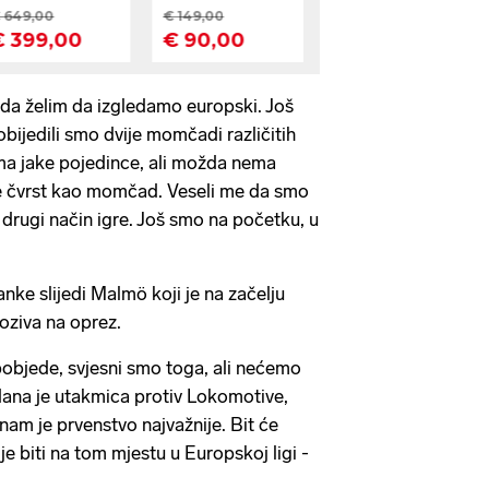
da želim da izgledamo europski. Još
bijedili smo dvije momčadi različitih
ima jake pojedince, ali možda nema
e čvrst kao momčad. Veseli me da smo
i drugi način igre. Još smo na početku, u
nke slijedi Malmö koji je na začelju
poziva na oprez.
e pobjede, svjesni smo toga, ali nećemo
 dana je utakmica protiv Lokomotive,
am je prvenstvo najvažnije. Bit će
 je biti na tom mjestu u Europskoj ligi -