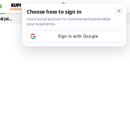
S
PRIJAVA
idi još…