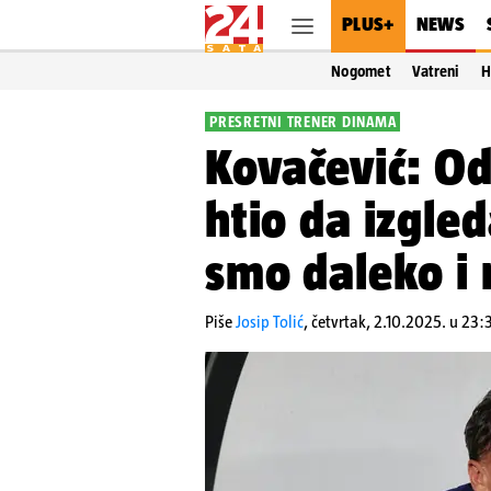
PLUS+
NEWS
Nogomet
Vatreni
H
PRESRETNI TRENER DINAMA
Kovačević: O
htio da izgle
smo daleko i 
Piše
Josip Tolić
,
četvrtak, 2.10.2025. u 23: