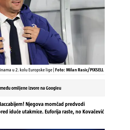
inama u 2. kolu Europske lige |
Foto: Milan Rasic/PIXSELL
 među omiljene izvore na Googleu
 Maccabijem! Njegova momčad predvodi
pred iduće utakmice. Euforija raste, no Kovačević