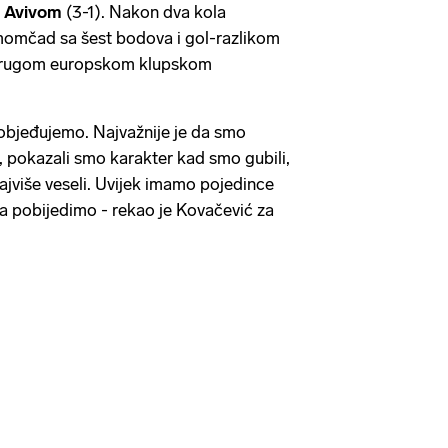
l Avivom
(3-1). Nakon dva kola
momčad sa šest bodova i gol-razlikom
 drugom europskom klupskom
objeđujemo. Najvažnije je da smo
pokazali smo karakter kad smo gubili,
ajviše veseli. Uvijek imamo pojedince
 da pobijedimo - rekao je Kovačević za