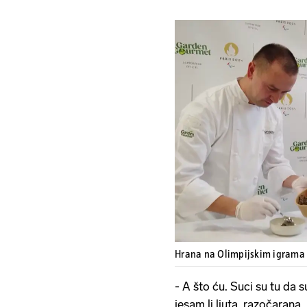
Hrana na Olimpijskim igrama
- A što ću. Suci su tu da 
jesam li ljuta, razočarana,