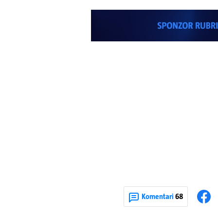
Komentari
68