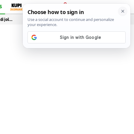
S
PRIJAVA
idi još…