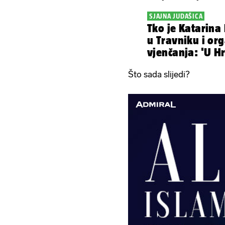
SJAJNA JUDAŠICA
Tko je Katarina 
u Travniku i org
vjenčanja: 'U H
dozvoljavaju'
Što sada slijedi?