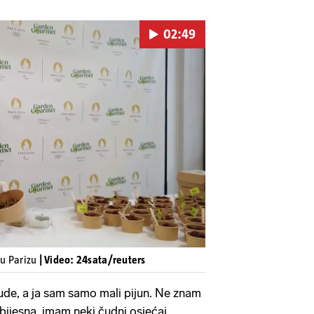
02:49
Pokretanje videa...
 u Parizu
| Video: 24sata/reuters
sude, a ja sam samo mali pijun. Ne znam
 bijesna, imam neki čudni osjećaj.