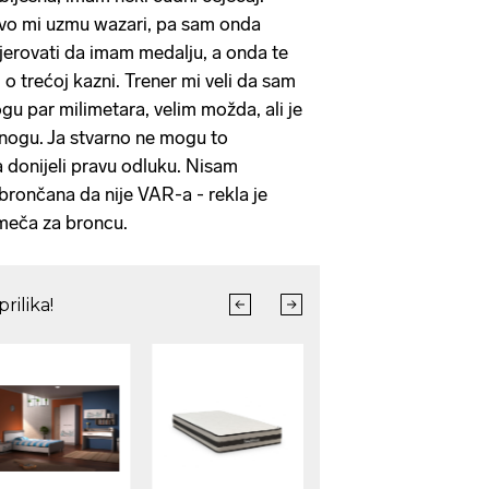
vo mi uzmu wazari, pa sam onda
 vjerovati da imam medalju, a onda te
o trećoj kazni. Trener mi veli da sam
gu par milimetara, velim možda, ali je
 nogu. Ja stvarno ne mogu to
a donijeli pravu odluku. Nisam
 brončana da nije VAR-a - rekla je
meča za broncu.