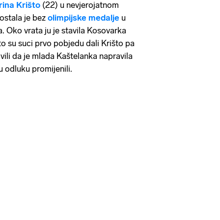
rina
Krišto
(22) u nevjerojatnom
ostala je bez
olimpijske medalje
u
. Oko vrata ju je stavila Kosovarka
to su suci prvo pobjedu dali Krišto pa
li da je mlada Kaštelanka napravila
 odluku promijenili.