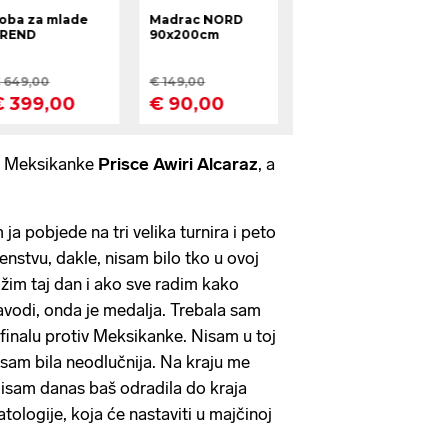
od Meksikanke
Prisce Awiri Alcaraz
, a
ja pobjede na tri velika turnira i peto
stvu, dakle, nisam bilo tko u ovoj
ožim taj dan i ako sve radim kako
vodi, onda je medalja. Trebala sam
ufinalu protiv Meksikanke. Nisam u toj
e sam bila neodlučnija. Na kraju me
isam danas baš odradila do kraja
atologije, koja će nastaviti u majčinoj