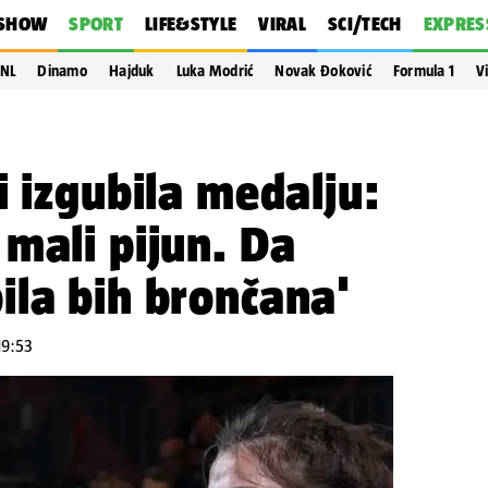
SHOW
SPORT
LIFE&STYLE
VIRAL
SCI/TECH
EXPRES
NL
Dinamo
Hajduk
Luka Modrić
Novak Đoković
Formula 1
V
i izgubila medalju:
mali pijun. Da
ila bih brončana'
19:53