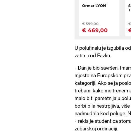
U polufinalu je izgubila 
zatim i od Fazliu.
- Dan je bio savršen. Imam 
mjesto na Europskom prven
kategoriji. Ako se ja posl
trebam, kako me trener na
malo biti pametnija u pol
borbi bila nestrpljiva, viš
nadmudrila kod poluge. N
- rekla je studentica stom
zubarskoj ordinaciji.