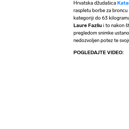
Hrvatska džudašica
Kata
raspletu borbe za broncu 
kategoriji do 63 kilograma
Laure
Fazliu
i to nakon š
pregledom snimke ustanovi
nedozvoljen potez te svoju
POGLEDAJTE VIDEO: