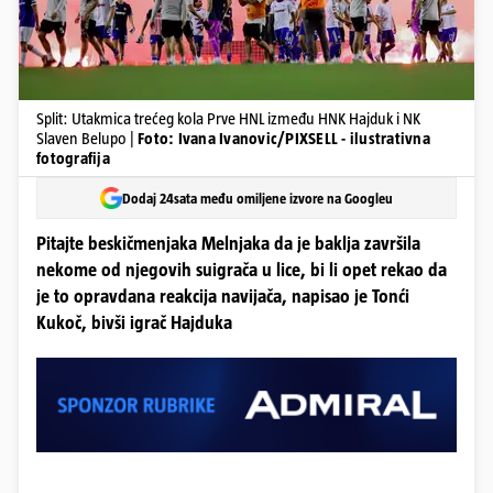
Split: Utakmica trećeg kola Prve HNL između HNK Hajduk i NK
Slaven Belupo |
Foto: Ivana Ivanovic/PIXSELL - ilustrativna
fotografija
Dodaj 24sata među omiljene izvore na Googleu
Pitajte beskičmenjaka Melnjaka da je baklja završila
nekome od njegovih suigrača u lice, bi li opet rekao da
je to opravdana reakcija navijača, napisao je Tonći
Kukoč, bivši igrač Hajduka