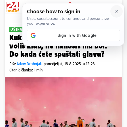
PRIJAVA
Sport
Komentari
46
OŠTRA REAKCIJA
Kukoč o ispadu Torcide: Ako
voliš klub, ne nanosiš mu bol.
Do kada ćete spuštati glavu?
Piše
Jakov Drobnjak
,
ponedjeljak, 18.8.2025. u 12:23
Čitanje članka: 1 min