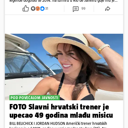
legende dogodio se 2014. na turniru u Rio de Janeiru gdje mu je
pažnju odvlačila ljepotica iza klupe
31
99
POD POVEĆALOM JAVNOSTI
FOTO Slavni hrvatski trener je
upecao 49 godina mlađu misicu
BILL BELICHICK I JORDAN HUDSON Američki trener hrvatskih