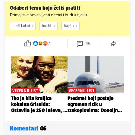
Odaberi temu koju želiš pratiti
Primaj sve nove vijesti o temi i budi u tijeku
tonći kukoč
torcida
hajduk
7
46
Komentari
46