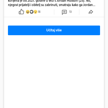
korijena je od 2021. godine u vezi s Jordan Hudson (25). No,
njegovi prijatelji i obitelj su zabrinuti, smatraju kako ga Jordan
kontrolira
18
13
Učitaj više