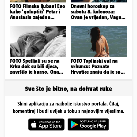
FOTO Filmska ljubav! Evo
Dnevni horoskop za
kako 'golupčići' Petar i
subotu 8. kolovoza:
Anastasia zajedno
Ovan je vrijedan, Vaga
provode ljetne dane
uživa u izlascima...
FOTO Spetljali su se na
FOTO Toplinski val na
Krku dok su bili djeca,
vrhuncu: Poznate
završilo je burno. Ona
Hrvatice znaju da je spas
sad želi 50 milijuna eura
u minijaturnom bikiniju
Sve što je bitno, na dohvat ruke
Skini aplikaciju za najbolje iskustvo portala. Čitaj,
komentiraj i budi uvijek u toku s najnovijim vijestima.