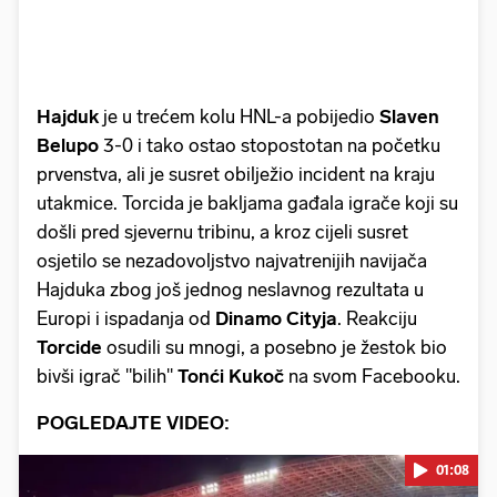
Hajduk
je u trećem kolu HNL-a pobijedio
Slaven
Belupo
3-0 i tako ostao stopostotan na početku
prvenstva, ali je susret obilježio incident na kraju
utakmice. Torcida je bakljama gađala igrače koji su
došli pred sjevernu tribinu, a kroz cijeli susret
osjetilo se nezadovoljstvo najvatrenijih navijača
Hajduka zbog još jednog neslavnog rezultata u
Europi i ispadanja od
Dinamo Cityja
. Reakciju
Torcide
osudili su mnogi, a posebno je žestok bio
bivši igrač "bilih"
Tonći Kukoč
na svom Facebooku.
POGLEDAJTE VIDEO:
01:08