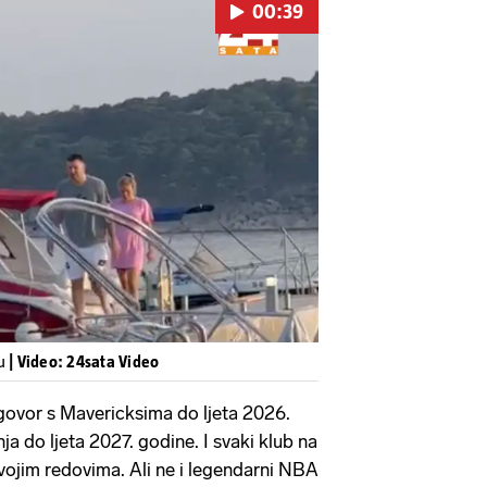
00:39
Pokretanje videa...
bu
| Video: 24sata Video
govor s Mavericksima do ljeta 2026.
a do ljeta 2027. godine. I svaki klub na
svojim redovima. Ali ne i legendarni NBA