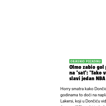
OBJASNIO POZADINU
Olmo zabio gol
na 'sat': 'Tako
slavi jedan NBA 
mi se'
Horry smatra kako Dončić
godinama to doći na napl
Lakersi, koji u Dončiću v