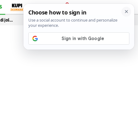
S
PRIJAVA
idi još…