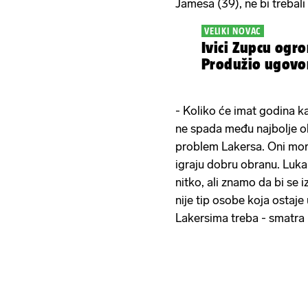
Jamesa (39), ne bi trebali
VELIKI NOVAC
Ivici Zupcu ogr
Produžio ugovor
- Koliko će imat godina k
ne spada među najbolje ob
problem Lakersa. Oni mora
igraju dobru obranu. Luka
nitko, ali znamo da bi se i
nije tip osobe koja ostaje 
Lakersima treba - smatra 