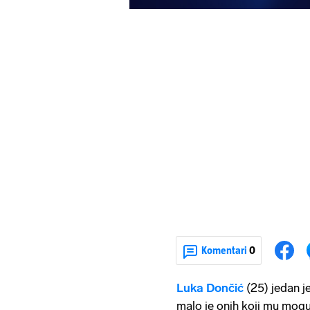
Komentari
0
Luka Dončić
(25) jedan j
malo je onih koji mu mogu