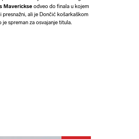
s Maverickse
odveo do finala u kojem
li presnažni, ali je Dončić košarkaškom
 je spreman za osvajanje titula.