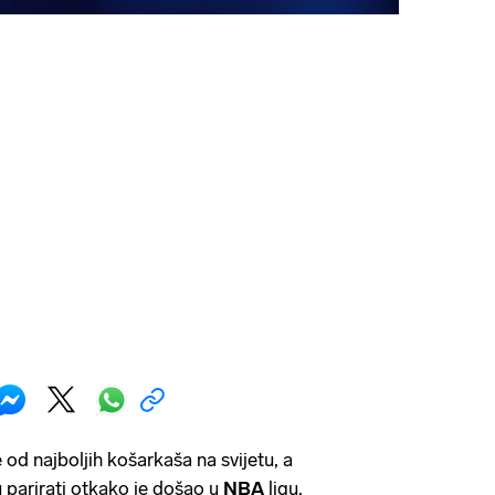
e od najboljih košarkaša na svijetu, a
 parirati otkako je došao u
NBA
ligu.