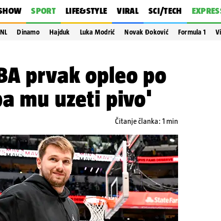
SHOW
SPORT
LIFE&STYLE
VIRAL
SCI/TECH
EXPRES
NL
Dinamo
Hajduk
Luka Modrić
Novak Đoković
Formula 1
V
BA prvak opleo po
ba mu uzeti pivo'
Čitanje članka: 1 min