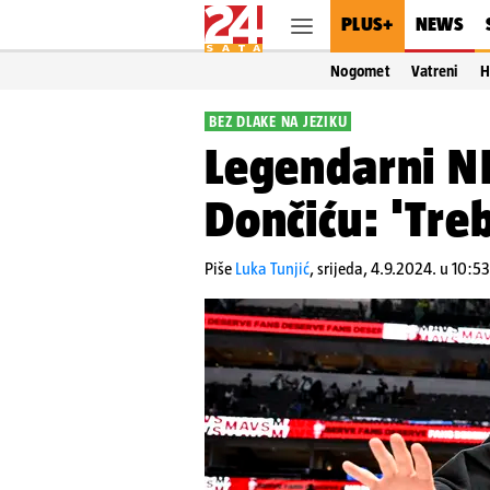
PLUS+
NEWS
Nogomet
Vatreni
H
BEZ DLAKE NA JEZIKU
Legendarni N
Dončiću: 'Tre
Piše
Luka Tunjić
,
srijeda, 4.9.2024. u 10:53