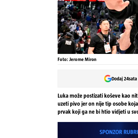
Foto: Jerome Miron
Dodaj 24sata
Luka može postizati koševe kao nit
uzeti pivo jer on nije tip osobe ko
prvak koji ga ne bi htio vidjeti u s