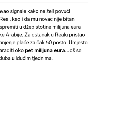
avao signale kako ne želi povući
Real, kao i da mu novac nije bitan
spremiti u džep stotine milijuna eura
e Arabije. Za ostanak u Realu pristao
smanjenje plaće za čak 50 posto. Umjesto
zaraditi oko
pet milijuna eura
. Još se
luba u idućim tjednima.