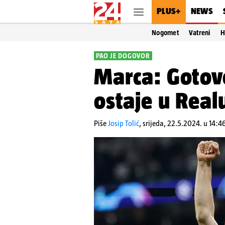
PLUS+
NEWS
Nogomet
Vatreni
H
PAO JE DOGOVOR
Marca: Gotovo
ostaje u Real
Piše
Josip Tolić
,
srijeda, 22.5.2024. u 14:4