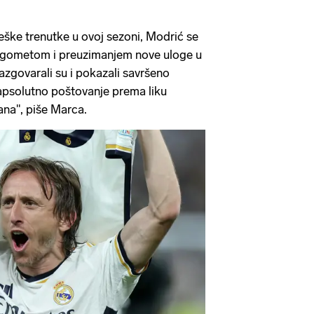
eške trenutke u ovoj sezoni, Modrić se
ogometom i preuzimanjem nove uloge u
azgovarali su i pokazali savršeno
apsolutno poštovanje prema liku
ana", piše Marca.