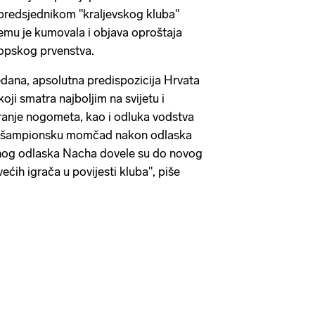
 predsjednikom "kraljevskog kluba"
mu je kumovala i objava oproštaja
opskog prvenstva.
jedana, apsolutna predispozicija Hrvata
koji smatra najboljim na svijetu i
ranje nogometa, kao i odluka vodstva
ti šampionsku momčad nakon odlaska
dnog odlaska Nacha dovele su do novog
ćih igrača u povijesti kluba", piše