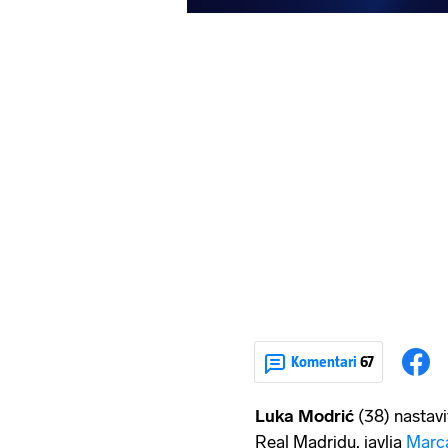
Komentari
67
Luka Modrić
(38) nastavi
Real Madridu, javlja
Marc