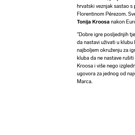
hrvatski veznjak sastao s
Florentinom Pérezom. Sve
Tonija Kroosa
nakon Eur
"Dobre igre posljednjih t
da nastavi uživati u klubu 
najboljem okruženju za ig
kluba da ne nastave ruši
Kroosa i više nego izgle
ugovora za jednog od najve
Marca.