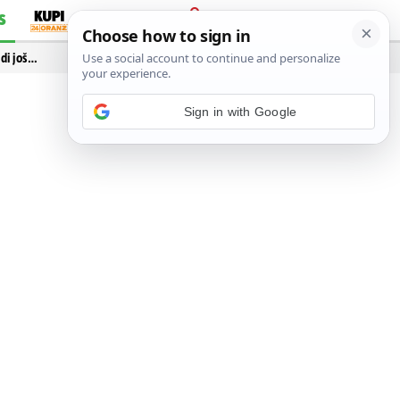
S
PRIJAVA
idi još…