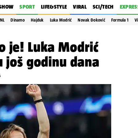
SHOW
SPORT
LIFE&STYLE
VIRAL
SCI/TECH
EXPRES
NL
Dinamo
Hajduk
Luka Modrić
Novak Đoković
Formula 1
V
 je! Luka Modrić
u još godinu dana
6