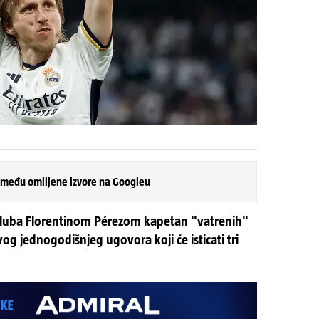
 među omiljene izvore na Googleu
luba Florentinom Pérezom kapetan "vatrenih"
og jednogodišnjeg ugovora koji će isticati tri