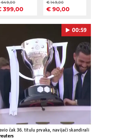
00:59
Pokretanje videa...
vio čak 36. titulu prvaka, navijači skandirali
reuters