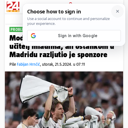
PRIJAVA
Sport
Komentari
12
PROBLEM 'DESETKE'
Modrić je financijski isplativ
učitelj mladima, ali ostankom u
Madridu razljutio je sponzore
Piše
Fabijan Hrnčić
,
utorak, 21.5.2024. u 07:11