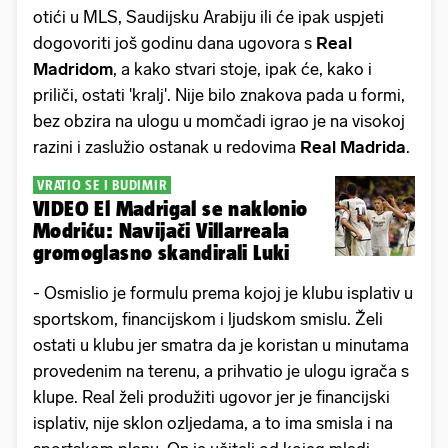
otići u MLS, Saudijsku Arabiju ili će ipak uspjeti
dogovoriti još godinu dana ugovora s
Real
Madridom
, a kako stvari stoje, ipak će, kako i
priliči, ostati 'kralj'. Nije bilo znakova pada u formi,
bez obzira na ulogu u momčadi igrao je na visokoj
razini i zaslužio ostanak u redovima
Real
Madrida
.
VRATIO SE I BUDIMIR
VIDEO El Madrigal se naklonio
Modriću: Navijači Villarreala
gromoglasno skandirali Luki
- Osmislio je formulu prema kojoj je klubu isplativ u
sportskom, financijskom i ljudskom smislu. Želi
ostati u klubu jer smatra da je koristan u minutama
provedenim na terenu, a prihvatio je ulogu igrača s
klupe. Real želi produžiti ugovor jer je financijski
isplativ, nije sklon ozljedama, a to ima smisla i na