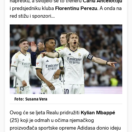
napretku, a svidjelo se to treneru
Carlu Ancelottiju
i predsjedniku kluba
Florentinu Perezu
. A onda na
red stižu i sponzori...
Foto: Susana Vera
Ovog će se ljeta Realu pridružiti
Kylian Mbappé
(25) koji je odmah u očima njemačkog
proizvođača sportske opreme Adidasa donio ideju