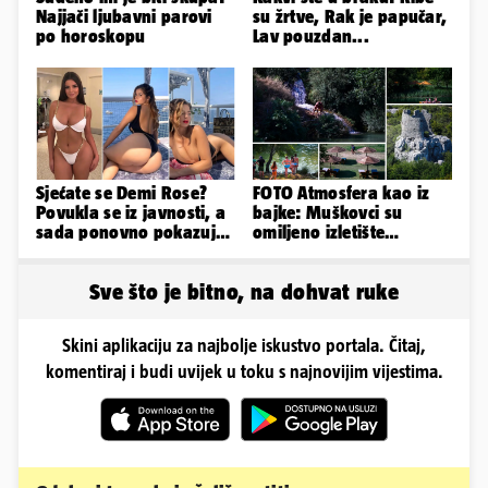
Najjači ljubavni parovi
su žrtve, Rak je papučar,
po horoskopu
Lav pouzdan...
Sjećate se Demi Rose?
FOTO Atmosfera kao iz
Povukla se iz javnosti, a
bajke: Muškovci su
sada ponovno pokazuje
omiljeno izletište
svoje bujne obline
Zadrana, pogledajte
zašto
Sve što je bitno, na dohvat ruke
Skini aplikaciju za najbolje iskustvo portala. Čitaj,
komentiraj i budi uvijek u toku s najnovijim vijestima.