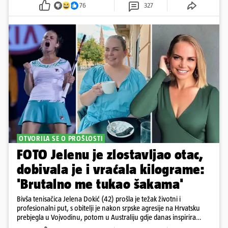
76
327
OTVORILA SE O PROŠLOSTI
FOTO Jelenu je zlostavljao otac,
dobivala je i vraćala kilograme:
'Brutalno me tukao šakama'
Bivša tenisačica Jelena Dokić (42) prošla je težak životni i
profesionalni put, s obitelji je nakon srpske agresije na Hrvatsku
prebjegla u Vojvodinu, potom u Australiju gdje danas inspirira
mnoge