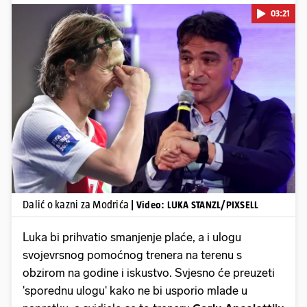
03:21
Pokretanje videa...
Dalić o kazni za Modrića
| Video: LUKA STANZL/PIXSELL
Luka bi prihvatio smanjenje plaće, a i ulogu
svojevrsnog pomoćnog trenera na terenu s
obzirom na godine i iskustvo. Svjesno će preuzeti
'sporednu ulogu' kako ne bi usporio mlade u