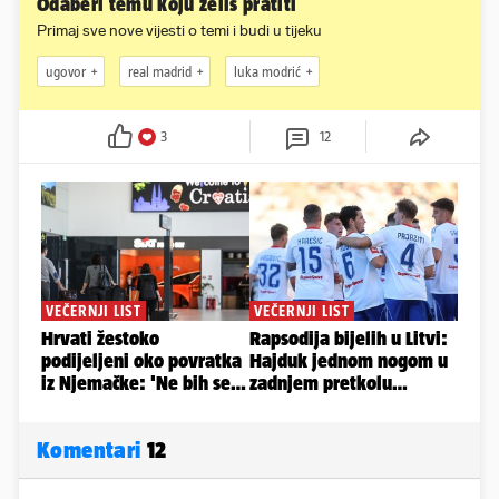
Odaberi temu koju želiš pratiti
Primaj sve nove vijesti o temi i budi u tijeku
ugovor
real madrid
luka modrić
3
12
Komentari
12