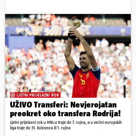
LJETNI PRIJELAZNI ROK
UŽIVO Transferi: Nevjerojatan
preokret oko transfera Rodrija!
Ljetni prijelazni rok u HNL-u traje do 7. rujna, a u većini europskih
liga traje do 31. kolovoza ili 1. rujna