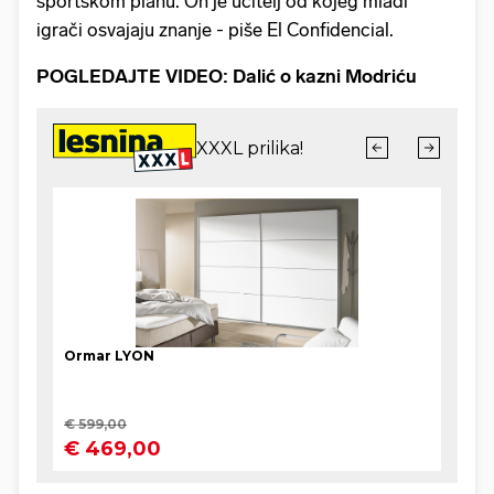
sportskom planu. On je učitelj od kojeg mladi
igrači osvajaju znanje - piše El Confidencial.
POGLEDAJTE VIDEO: Dalić o kazni Modriću