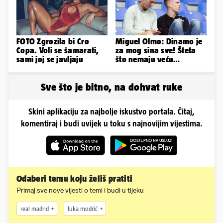
FOTO Zgrozila bi Cro
Miguel Olmo: Dinamo je
Copa. Voli se šamarati,
za mog sina sve! Šteta
sami joj se javljaju
što nemaju veću
konkurenciju u hrvatskoj
ligi...
Sve što je bitno, na dohvat ruke
Skini aplikaciju za najbolje iskustvo portala. Čitaj,
komentiraj i budi uvijek u toku s najnovijim vijestima.
Odaberi temu koju želiš pratiti
Primaj sve nove vijesti o temi i budi u tijeku
real madrid
luka modrić