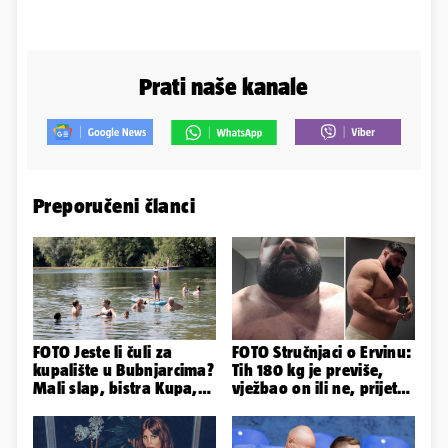
Prati naše kanale
Preporučeni članci
FOTO Jeste li čuli za
FOTO Stručnjaci o Ervinu:
kupalište u Bubnjarcima?
Tih 180 kg je previše,
Mali slap, bistra Kupa,
vježbao on ili ne, prijete
šumski hlad - prava
mu mnoge komplikacije
idila!