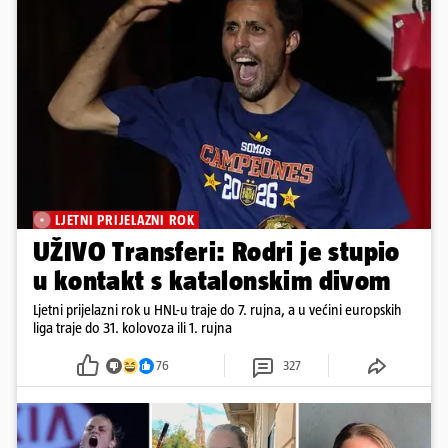
LJETNI PRIJELAZNI ROK
UŽIVO Transferi: Rodri je stupio
u kontakt s katalonskim divom
Ljetni prijelazni rok u HNL-u traje do 7. rujna, a u većini europskih
liga traje do 31. kolovoza ili 1. rujna
76
327