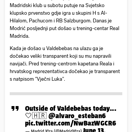
Madridski klub u subotu putuje na Svjetsko
klupsko prvenstvo gdje igra u skupini H s Al-
Hilalom, Pachucom i RB Salzburgom. Danas je
Modrić posljednji put došao u trening-centar Real
Madrida.
Kada je došao u Valdebebas na ulazu ga je
dočekao veliki transparent koji su mu napravili
navijači. Pred trening-centrom kapetana Reala i
hrvatskog reprezentativca dočekao je transparent
s natpisom "Vječni Luka".
Outside of Valdebebas today...
🤍🇭🇷
@alvaro_esteban6
pic.twitter.com/NwBazWGCR6
June 13,
— Madrid Xtra (@MadridXtra)