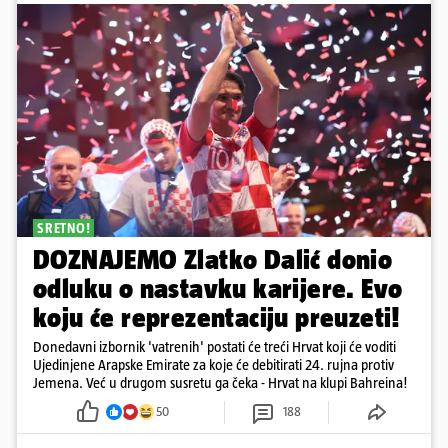
SRETNO!
DOZNAJEMO Zlatko Dalić donio
odluku o nastavku karijere. Evo
koju će reprezentaciju preuzeti!
Donedavni izbornik 'vatrenih' postati će treći Hrvat koji će voditi
Ujedinjene Arapske Emirate za koje će debitirati 24. rujna protiv
Jemena. Već u drugom susretu ga čeka - Hrvat na klupi Bahreina!
50
188