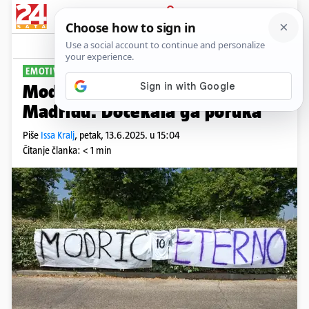
PRIJAVA
Sport
Komentari
18
EMOTIVNI OPROŠTAJ
Modrić zadnji put na treningu u
Madridu. Dočekala ga poruka
Piše
Issa Kralj
,
petak, 13.6.2025. u 15:04
Čitanje članka: < 1 min