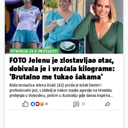
OTVORILA SE O PROŠLOSTI
FOTO Jelenu je zlostavljao otac,
dobivala je i vraćala kilograme:
'Brutalno me tukao šakama'
Bivša tenisačica Jelena Dokić (42) prošla je težak životni i
profesionalni put, s obitelji je nakon srpske agresije na Hrvatsku
prebjegla u Vojvodinu, potom u Australiju gdje danas inspirira
mnoge
18
51