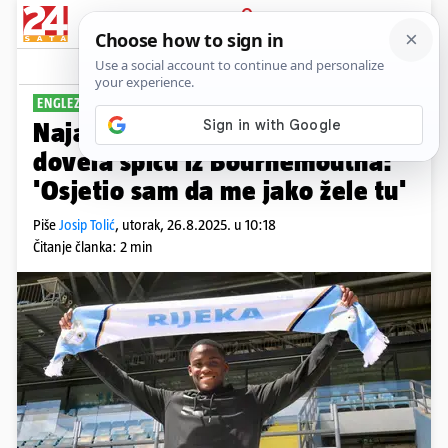
PRIJAVA
Sport
Komentari
15
ENGLEZ GANSKIH KORIJENA
Najava prodaje kluba? Rijeka je
dovela špicu iz Bournemoutha:
'Osjetio sam da me jako žele tu'
Piše
Josip Tolić
,
utorak, 26.8.2025. u 10:18
Čitanje članka: 2 min