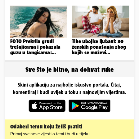
Ronaldove Georgine
FOTO Prekrila grudi
Tihe ubojice ljubavi: 30
trešnjicama i pokazala
ženskih ponašanja zbog
guzu u tangicama:
kojih se muževi
Ovako ljetuje bujna
emocionalno distanciraju
Slavonka
Sve što je bitno, na dohvat ruke
Skini aplikaciju za najbolje iskustvo portala. Čitaj,
komentiraj i budi uvijek u toku s najnovijim vijestima.
Odaberi temu koju želiš pratiti
Primaj sve nove vijesti o temi i budi u tijeku