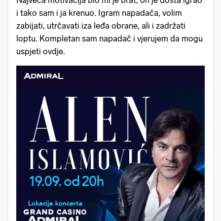
Najveća motivacija bio mi je brat, on je dosta igrao
i tako sam i ja krenuo. Igram napadača, volim
zabijati, utrčavati iza leđa obrane, ali i zadržati
loptu. Kompletan sam napadač i vjerujem da mogu
uspjeti ovdje.