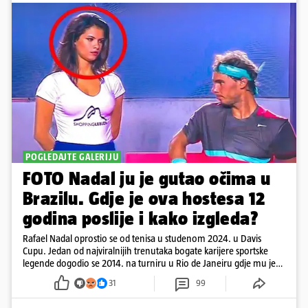
POGLEDAJTE GALERIJU
FOTO Nadal ju je gutao očima u
Brazilu. Gdje je ova hostesa 12
godina poslije i kako izgleda?
Rafael Nadal oprostio se od tenisa u studenom 2024. u Davis
Cupu. Jedan od najviralnijih trenutaka bogate karijere sportske
legende dogodio se 2014. na turniru u Rio de Janeiru gdje mu je
pažnju odvlačila ljepotica iza klupe
31
99