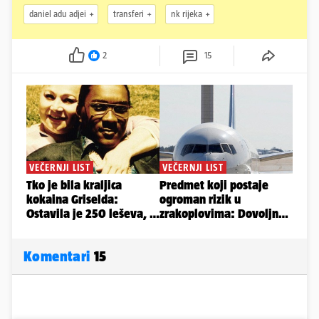
daniel adu adjei
transferi
nk rijeka
2
15
Komentari
15