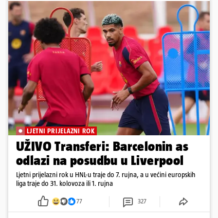
LJETNI PRIJELAZNI ROK
UŽIVO Transferi: Barcelonin as
odlazi na posudbu u Liverpool
Ljetni prijelazni rok u HNL-u traje do 7. rujna, a u većini europskih
liga traje do 31. kolovoza ili 1. rujna
77
327