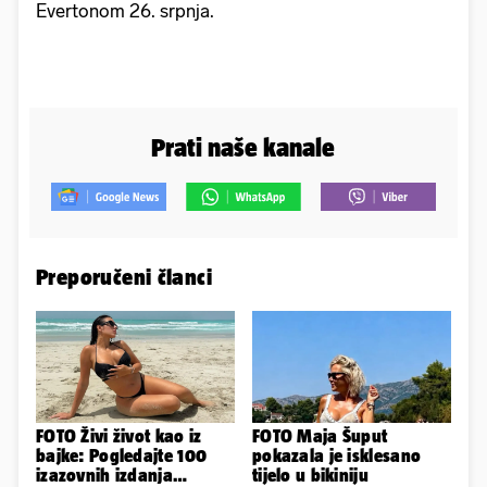
Evertonom 26. srpnja.
Prati naše kanale
Preporučeni članci
FOTO Živi život kao iz
FOTO Maja Šuput
bajke: Pogledajte 100
pokazala je isklesano
izazovnih izdanja
tijelo u bikiniju