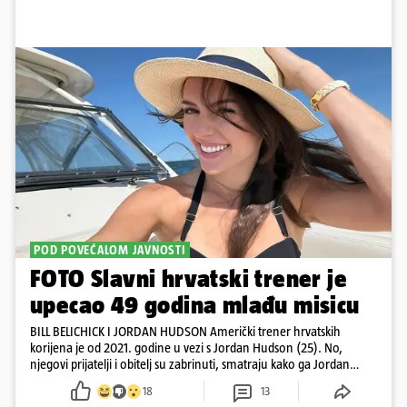
POD POVEĆALOM JAVNOSTI
FOTO Slavni hrvatski trener je
upecao 49 godina mlađu misicu
BILL BELICHICK I JORDAN HUDSON Američki trener hrvatskih
korijena je od 2021. godine u vezi s Jordan Hudson (25). No,
njegovi prijatelji i obitelj su zabrinuti, smatraju kako ga Jordan
kontrolira
18
13