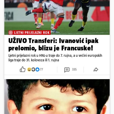
LJETNI PRIJELAZNI ROK
UŽIVO Transferi: Ivanović ipak
prelomio, blizu je Francuske!
Ljetni prijelazni rok u HNL-u traje do 7. rujna, a u većini europskih
liga traje do 31. kolovoza ili 1. rujna
77
335