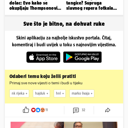
dolac: Evo kako se
tangice? Supruga
okupljaju Thompsonovi
slavnog repera fotkala
obožavatelji u Imotskom
se ispred auta i pokazala
sve
Sve što je bitno, na dohvat ruke
Skini aplikaciju za najbolje iskustvo portala. Čitaj,
komentiraj i budi uvijek u toku s najnovijim vijestima.
Odaberi temu koju želiš pratiti
Primaj sve nove vijesti o temi i budi u tijeku
nk rijeka
hajduk
hnl
marko livaja
11
32