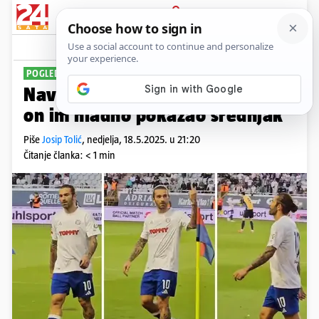
PRIJAVA
Sport
Komentari
32
POGLEDAJTE VIDEO
Navijači Rijeke zviždali Livaji, a
on im hladno pokazao srednjak
Piše
Josip Tolić
,
nedjelja, 18.5.2025. u 21:20
Čitanje članka: < 1 min