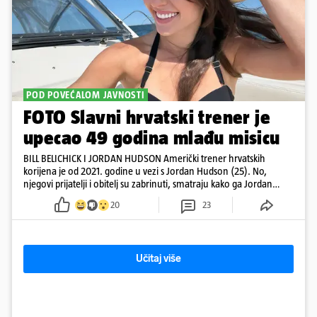
POD POVEĆALOM JAVNOSTI
FOTO Slavni hrvatski trener je
upecao 49 godina mlađu misicu
BILL BELICHICK I JORDAN HUDSON Američki trener hrvatskih
korijena je od 2021. godine u vezi s Jordan Hudson (25). No,
njegovi prijatelji i obitelj su zabrinuti, smatraju kako ga Jordan
kontrolira
20
23
Učitaj više