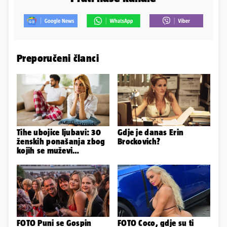
Preporučeni članci
Tihe ubojice ljubavi: 30
Gdje je danas Erin
ženskih ponašanja zbog
Brockovich?
kojih se muževi
emocionalno distanciraju
FOTO Puni se Gospin
FOTO Coco, gdje su ti