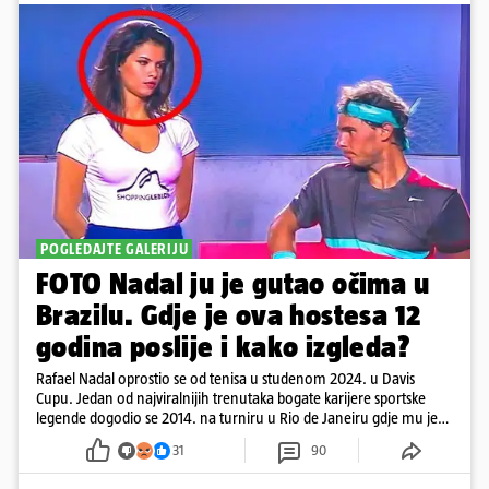
POGLEDAJTE GALERIJU
FOTO Nadal ju je gutao očima u
Brazilu. Gdje je ova hostesa 12
godina poslije i kako izgleda?
Rafael Nadal oprostio se od tenisa u studenom 2024. u Davis
Cupu. Jedan od najviralnijih trenutaka bogate karijere sportske
legende dogodio se 2014. na turniru u Rio de Janeiru gdje mu je
pažnju odvlačila ljepotica iza klupe
31
90