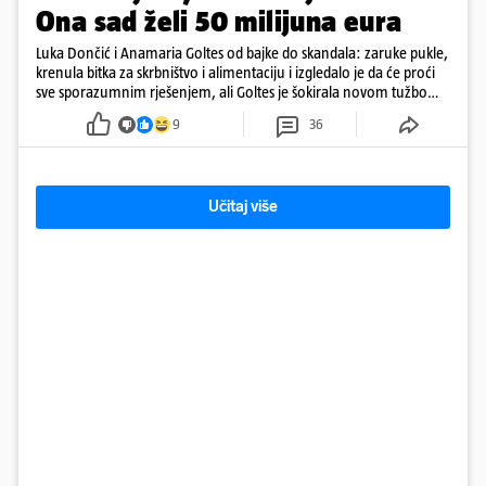
Ona sad želi 50 milijuna eura
Luka Dončić i Anamaria Goltes od bajke do skandala: zaruke pukle,
krenula bitka za skrbništvo i alimentaciju i izgledalo je da će proći
sve sporazumnim rješenjem, ali Goltes je šokirala novom tužbom
u Sloveniji
9
36
Učitaj više