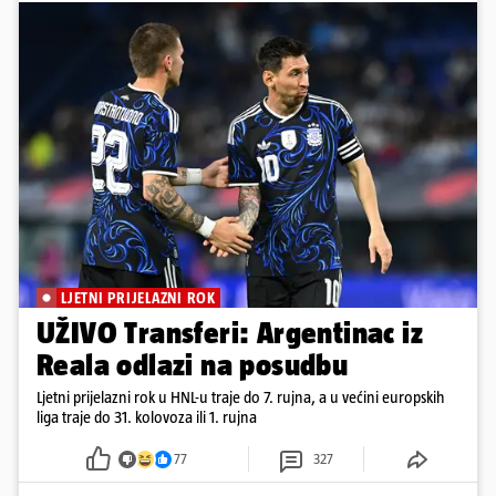
LJETNI PRIJELAZNI ROK
UŽIVO Transferi: Argentinac iz
Reala odlazi na posudbu
Ljetni prijelazni rok u HNL-u traje do 7. rujna, a u većini europskih
liga traje do 31. kolovoza ili 1. rujna
77
327