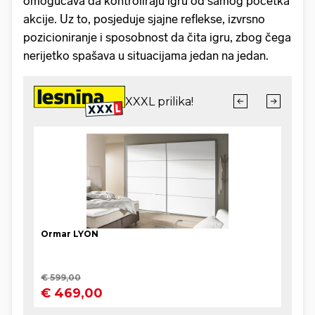
omogućava da kontroliraju igru od samog početka
akcije. Uz to, posjeduje sjajne reflekse, izvrsno
pozicioniranje i sposobnost da čita igru, zbog čega
nerijetko spašava u situacijama jedan na jedan.