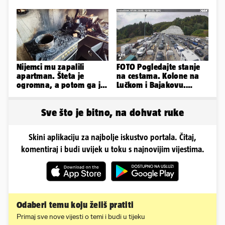
u minijaturnom bikiniju
supruga, izazvali su
incident
Nijemci mu zapalili
FOTO Pogledajte stanje
apartman. Šteta je
na cestama. Kolone na
ogromna, a potom ga je
Lučkom i Bajakovu.
šokirao i e-mail od
Problemi zbog vjetra
Bookinga
Sve što je bitno, na dohvat ruke
Skini aplikaciju za najbolje iskustvo portala. Čitaj,
komentiraj i budi uvijek u toku s najnovijim vijestima.
Odaberi temu koju želiš pratiti
Primaj sve nove vijesti o temi i budi u tijeku