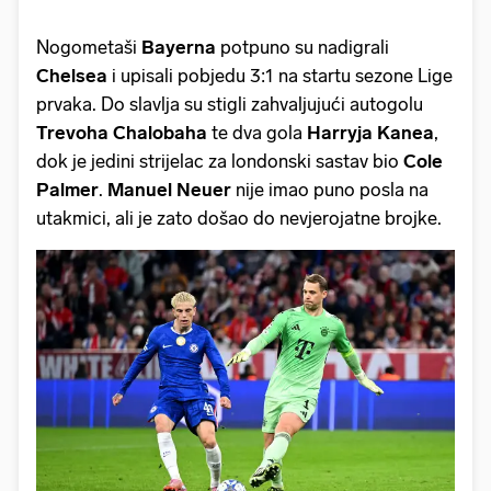
Nogometaši
Bayerna
potpuno su nadigrali
Chelsea
i upisali pobjedu 3:1 na startu sezone Lige
prvaka. Do slavlja su stigli zahvaljujući autogolu
Trevoha Chalobaha
te dva gola
Harryja Kanea
,
dok je jedini strijelac za londonski sastav bio
Cole
Palmer
.
Manuel Neuer
nije imao puno posla na
utakmici, ali je zato došao do nevjerojatne brojke.