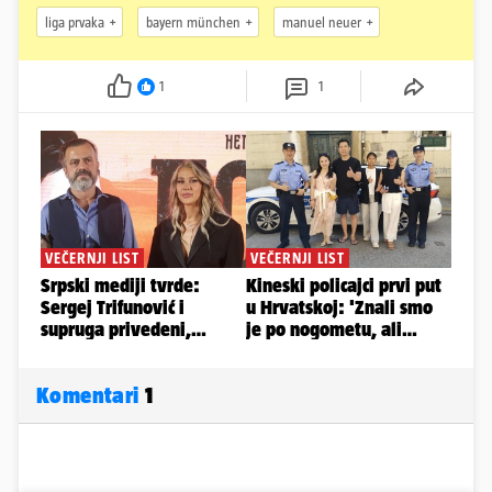
liga prvaka
bayern münchen
manuel neuer
1
1
Komentari
1