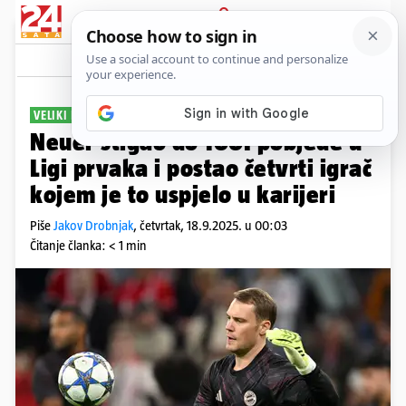
PRIJAVA
Sport
Komentari
1
VELIKI POTHVAT
Neuer stigao do 100. pobjede u
Ligi prvaka i postao četvrti igrač
kojem je to uspjelo u karijeri
Piše
Jakov Drobnjak
,
četvrtak, 18.9.2025. u 00:03
Čitanje članka: < 1 min