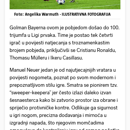
Foto: Angelika Warmuth - ILUSTRATIVNA FOTOGRAFIJA
Golman Bayerna ovom je pobjedom došao do 100.
trijumfa u Ligi prvaka. Time je postao tek četvrti
igrač u povijesti natjecanja s troznamenkastim
brojem pobjeda, priključivši se Cristianu Ronaldu,
Thomasu Mülleru i Ikeru Casillasu.
Manuel Neuer jedan je od najutjecajnijih vratara u
povijesti nogometa, poznat po svom modernom i
prepoznatljivom stilu igre. Smatra se pionirem tzv.
“sweeper-keepera” jer često izlazi daleko izvan
šesnaesterca kako bi zatvorio prostor iza obrane i
spriječio protivničke kontre. Odlikuje ga sigurnost
u igri nogom, precizna dodavanja i mirnoća u
izgradnji napada, što njegovim momčadima