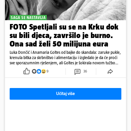
SAGA SE NASTAVLJA
FOTO Spetljali su se na Krku dok
su bili djeca, završilo je burno.
Ona sad želi 50 milijuna eura
Luka Dončić i Anamaria Goltes od bajke do skandala: zaruke pukle,
krenula bitka za skrbništvo i alimentaciju i izgledalo je da će proći
sve sporazumnim rješenjem, ali Goltes je šokirala novom tužbom
u Sloveniji
9
36
Učitaj više