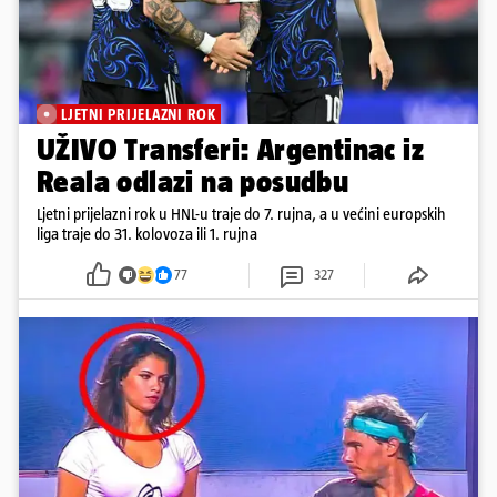
LJETNI PRIJELAZNI ROK
UŽIVO Transferi: Argentinac iz
Reala odlazi na posudbu
Ljetni prijelazni rok u HNL-u traje do 7. rujna, a u većini europskih
liga traje do 31. kolovoza ili 1. rujna
77
327