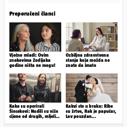
Preporučeni članci
Vječno mladi: Ovim
Ozbiljna zdravstvena
znakovima Zodijaka
stanja koja možda ne
godine ništa ne mogu!
znate da imate
Kako su operirali
Kakvi ste u braku: Ribe
Šincekovi: Nudili su niže
su žrtve, Rak je papučar,
cijene od drugih, mljeli
Lav pouzdan...
su otpad pa zakapali...