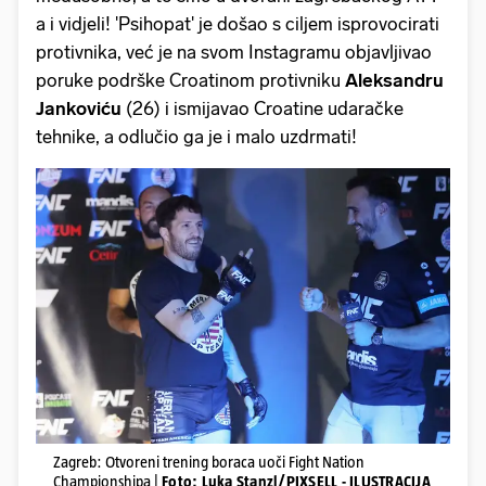
a i vidjeli! 'Psihopat' je došao s ciljem isprovocirati
protivnika, već je na svom Instagramu objavljivao
poruke podrške Croatinom protivniku
Aleksandru
Jankoviću
(26) i ismijavao Croatine udaračke
tehnike, a odlučio ga je i malo uzdrmati!
Zagreb: Otvoreni trening boraca uoči Fight Nation
Championshipa |
Foto: Luka Stanzl/PIXSELL - ILUSTRACIJA