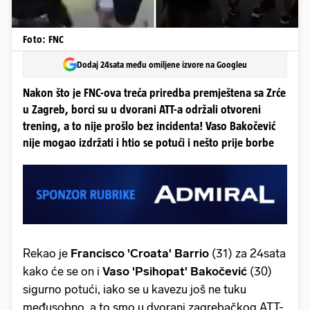
Foto: FNC
Dodaj 24sata među omiljene izvore na Googleu
Nakon što je FNC-ova treća priredba premještena sa Zrće
u Zagreb, borci su u dvorani ATT-a održali otvoreni
trening, a to nije prošlo bez incidenta! Vaso Bakočević
nije mogao izdržati i htio se potući i nešto prije borbe
Rekao je
Francisco 'Croata' Barrio
(31) za 24sata
kako će se on i
Vaso 'Psihopat' Bakočević
(30)
sigurno potući, iako se u kavezu još ne tuku
međusobno, a to smo u dvorani zagrebačkog ATT-