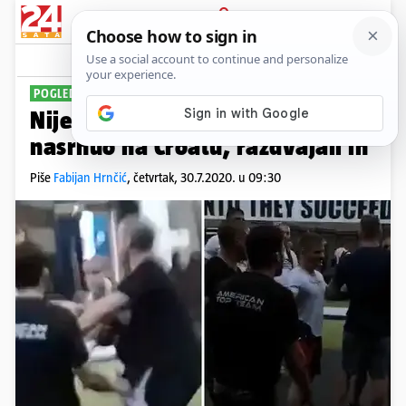
PRIJAVA
Sport
Komentari
16
POGLEDAJTE VIDEO
Nije prošlo bez incidenta! Vaso
nasrnuo na Croatu, razdvajali ih
Piše
Fabijan Hrnčić
,
četvrtak, 30.7.2020. u 09:30