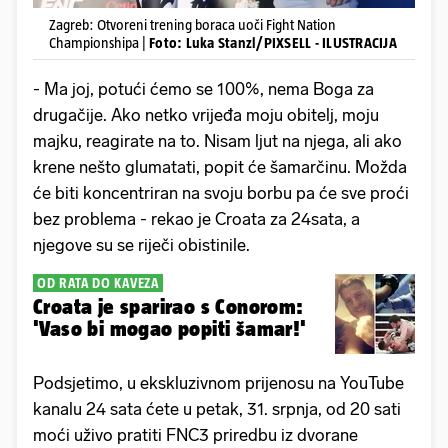
Zagreb: Otvoreni trening boraca uoči Fight Nation
Championshipa |
Foto: Luka Stanzl/PIXSELL - ILUSTRACIJA
- Ma joj, potući ćemo se 100%, nema Boga za
drugačije. Ako netko vrijeđa moju obitelj, moju
majku, reagirate na to. Nisam ljut na njega, ali ako
krene nešto glumatati, popit će šamarčinu. Možda
će biti koncentriran na svoju borbu pa će sve proći
bez problema - rekao je Croata za 24sata, a
njegove su se riječi obistinile.
OD RATA DO KAVEZA
Croata je sparirao s Conorom:
'Vaso bi mogao popiti šamar!'
Podsjetimo, u ekskluzivnom prijenosu na YouTube
kanalu 24 sata ćete u petak, 31. srpnja, od 20 sati
moći uživo pratiti FNC3 priredbu iz dvorane