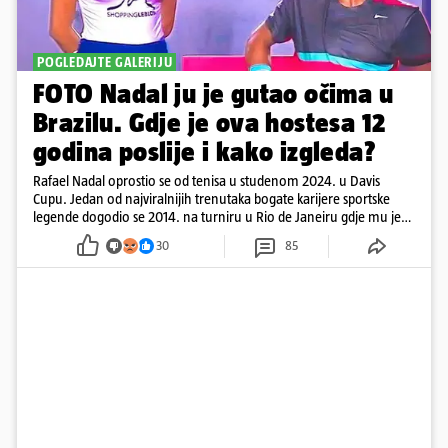
POGLEDAJTE GALERIJU
FOTO Nadal ju je gutao očima u
Brazilu. Gdje je ova hostesa 12
godina poslije i kako izgleda?
Rafael Nadal oprostio se od tenisa u studenom 2024. u Davis
Cupu. Jedan od najviralnijih trenutaka bogate karijere sportske
legende dogodio se 2014. na turniru u Rio de Janeiru gdje mu je
pažnju odvlačila ljepotica iza klupe
30
85