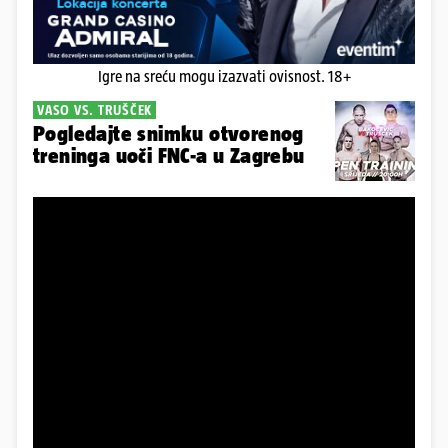
Igre na sreću mogu izazvati ovisnost. 18+
VASO VS. TRUŠČEK
Pogledajte snimku otvorenog
treninga uoči FNC-a u Zagrebu