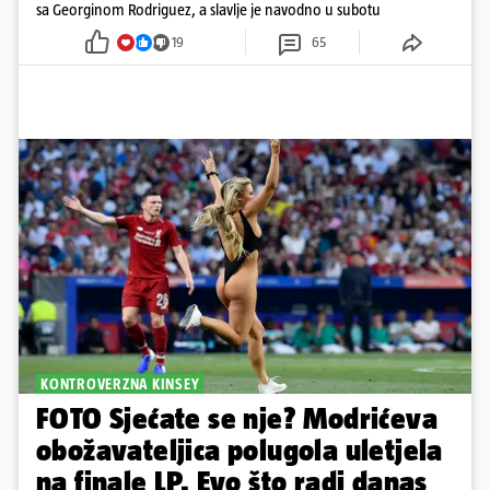
sa Georginom Rodriguez, a slavlje je navodno u subotu
19
65
KONTROVERZNA KINSEY
FOTO Sjećate se nje? Modrićeva
obožavateljica polugola uletjela
na finale LP. Evo što radi danas