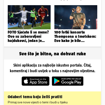
obožavatelji u Imotskom
FOTO Sjećate li se mene?
100 fotki koncerta
Ovo su zaboravljeni
Thompsona u Imotskom:
hajdukovci, jedan je
Evo kako je bilo...
napuhao 3,3 promila...
Sve što je bitno, na dohvat ruke
Skini aplikaciju za najbolje iskustvo portala. Čitaj,
komentiraj i budi uvijek u toku s najnovijim vijestima.
Odaberi temu koju želiš pratiti
Primaj sve nove vijesti o temi i budi u tijeku