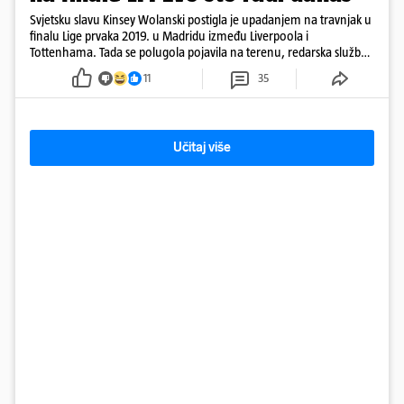
Svjetsku slavu Kinsey Wolanski postigla je upadanjem na travnjak u
finalu Lige prvaka 2019. u Madridu između Liverpoola i
Tottenhama. Tada se polugola pojavila na terenu, redarska služba
ju je lovila po travnjaku, a njezine fotografije obišle su svijet.
11
35
Učitaj više