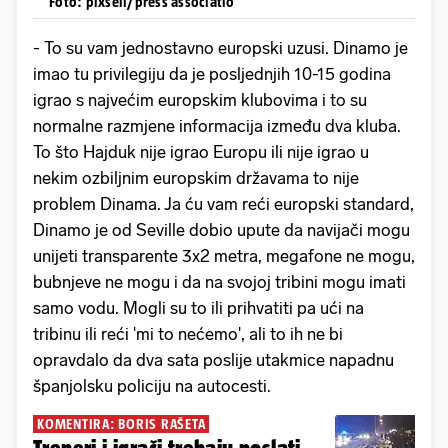
Foto: pixsell/press associatio
- To su vam jednostavno europski uzusi. Dinamo je
imao tu privilegiju da je posljednjih 10-15 godina
igrao s najvećim europskim klubovima i to su
normalne razmjene informacija između dva kluba.
To što Hajduk nije igrao Europu ili nije igrao u
nekim ozbiljnim europskim državama to nije
problem Dinama. Ja ću vam reći europski standard,
Dinamo je od Seville dobio upute da navijači mogu
unijeti transparente 3x2 metra, megafone ne mogu,
bubnjeve ne mogu i da na svojoj tribini mogu imati
samo vodu. Mogli su to ili prihvatiti pa ući na
tribinu ili reći 'mi to nećemo', ali to ih ne bi
opravdalo da dva sata poslije utakmice napadnu
španjolsku policiju na autocesti.
KOMENTIRA: BORIS RAŠETA
Treneri i igrači trebaju poslati