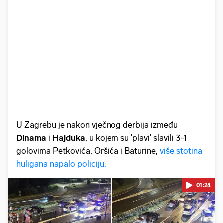
U Zagrebu je nakon vječnog derbija između
Dinama
i
Hajduka
, u kojem su 'plavi' slavili 3-1
golovima Petkovića, Oršića i Baturine,
više stotina
huligana napalo policiju.
01:24