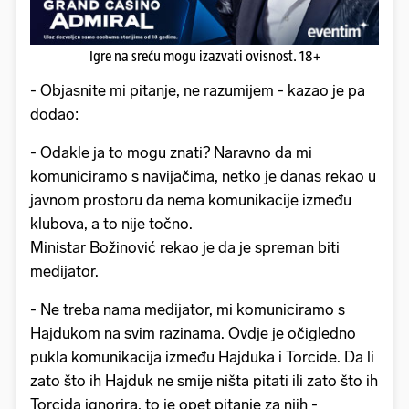
Igre na sreću mogu izazvati ovisnost. 18+
- Objasnite mi pitanje, ne razumijem - kazao je pa
dodao:
- Odakle ja to mogu znati? Naravno da mi
komuniciramo s navijačima, netko je danas rekao u
javnom prostoru da nema komunikacije između
klubova, a to nije točno.
Ministar Božinović rekao je da je spreman biti
medijator.
- Ne treba nama medijator, mi komuniciramo s
Hajdukom na svim razinama. Ovdje je očigledno
pukla komunikacija između Hajduka i Torcide. Da li
zato što ih Hajduk ne smije ništa pitati ili zato što ih
Torcida ignorira, to je opet pitanje za njih -