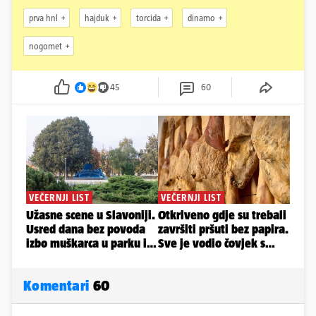
prva hnl
hajduk
torcida
dinamo
nogomet
45
60
Komentari
60