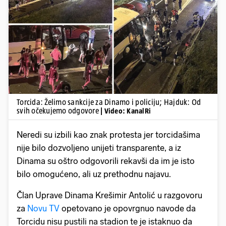
Pokretanje videa...
Torcida: Želimo sankcije za Dinamo i policiju; Hajduk: Od
svih očekujemo odgovore
| Video: KanalRi
Neredi su izbili kao znak protesta jer torcidašima
nije bilo dozvoljeno unijeti transparente, a iz
Dinama su oštro odgovorili rekavši da im je isto
bilo omogućeno, ali uz prethodnu najavu.
Član Uprave Dinama Krešimir Antolić u razgovoru
za
Novu TV
opetovano je opovrgnuo navode da
Torcidu nisu pustili na stadion te je istaknuo da