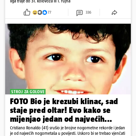
liga traje do 31. kolovoza ili 1. rujna
77
336
STROJ ZA GOLOVE
FOTO Bio je krezubi klinac, sad
staje pred oltar! Evo kako se
mijenjao jedan od najvećih...
Cristiano Ronaldo (41) srušio je brojne nogometne rekorde i jedan
je od najvećih nogometaša u povijesti. Uskoro bi se trebao vjenčati