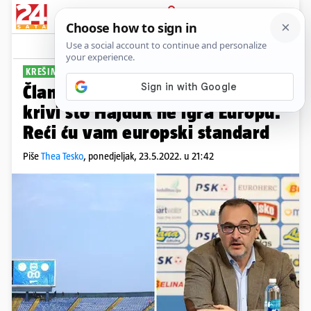
PRIJAVA
Sport
Komentari
60
KREŠIMIR ANTOLIĆ
Član uprave Dinama: Nismo mi
krivi što Hajduk ne igra Europu.
Reći ću vam europski standard
Piše
Thea Tesko
,
ponedjeljak, 23.5.2022. u 21:42