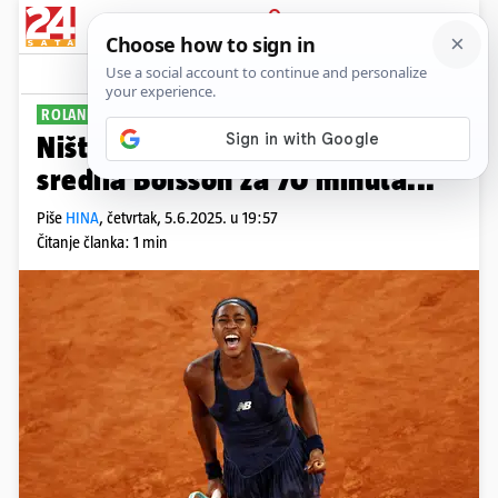
PRIJAVA
Sport
Komentari
0
ROLAND GARROS
Ništa od nastavka bajke. Gauff
sredila Boisson za 70 minuta...
Piše
HINA
,
četvrtak, 5.6.2025. u 19:57
Čitanje članka: 1 min