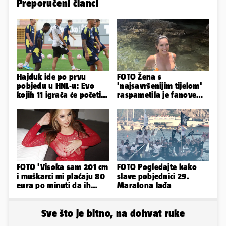
Preporučeni članci
Hajduk ide po prvu
FOTO Žena s
pobjedu u HNL-u: Evo
'najsavršenijim tijelom'
kojih 11 igrača će početi
raspametila je fanove
protiv Istre na Poljudu
zaigranim fotkama iz
plićaka
FOTO 'Visoka sam 201 cm
FOTO Pogledajte kako
i muškarci mi plaćaju 80
slave pobjednici 29.
eura po minuti da ih
Maratona lađa
pokorim riječima'
Sve što je bitno, na dohvat ruke