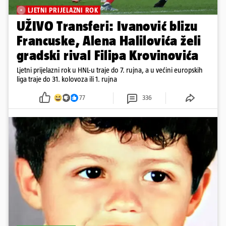
LJETNI PRIJELAZNI ROK
UŽIVO Transferi: Ivanović blizu
Francuske, Alena Halilovića želi
gradski rival Filipa Krovinovića
Ljetni prijelazni rok u HNL-u traje do 7. rujna, a u većini europskih
liga traje do 31. kolovoza ili 1. rujna
77
336