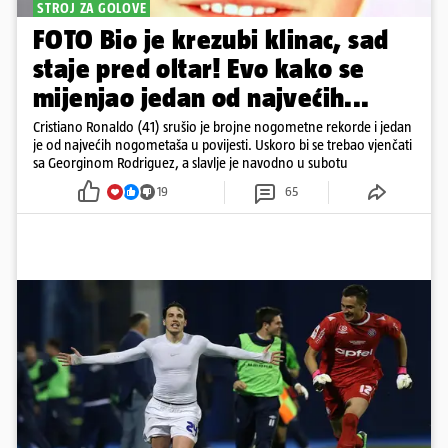
STROJ ZA GOLOVE
FOTO Bio je krezubi klinac, sad
staje pred oltar! Evo kako se
mijenjao jedan od najvećih...
Cristiano Ronaldo (41) srušio je brojne nogometne rekorde i jedan
je od najvećih nogometaša u povijesti. Uskoro bi se trebao vjenčati
sa Georginom Rodriguez, a slavlje je navodno u subotu
19
65