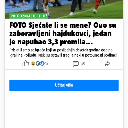
PREPOZNAJETE LI IH?
FOTO Sjećate li se mene? Ovo su
zaboravljeni hajdukovci, jedan
je napuhao 3,3 promila...
Prisjetili smo se igrača koji su posljednjih desetak godina godina
igrali na Poljudu. Neki su ostavili trag, a neki u potpunosti podbacili
15
50
Učitaj više