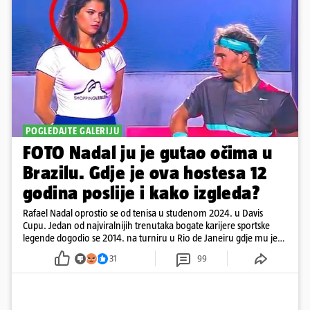
POGLEDAJTE GALERIJU
FOTO Nadal ju je gutao očima u
Brazilu. Gdje je ova hostesa 12
godina poslije i kako izgleda?
Rafael Nadal oprostio se od tenisa u studenom 2024. u Davis
Cupu. Jedan od najviralnijih trenutaka bogate karijere sportske
legende dogodio se 2014. na turniru u Rio de Janeiru gdje mu je
pažnju odvlačila ljepotica iza klupe
31
99