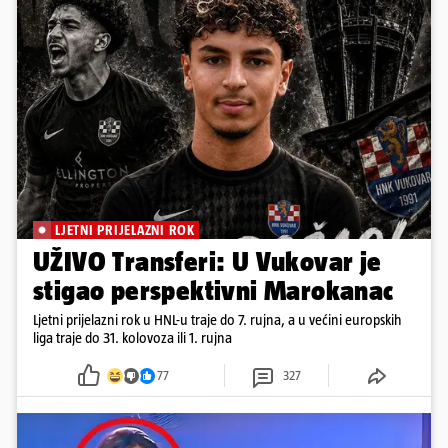
LJETNI PRIJELAZNI ROK
UŽIVO Transferi: U Vukovar je
stigao perspektivni Marokanac
Ljetni prijelazni rok u HNL-u traje do 7. rujna, a u većini europskih
liga traje do 31. kolovoza ili 1. rujna
77
327