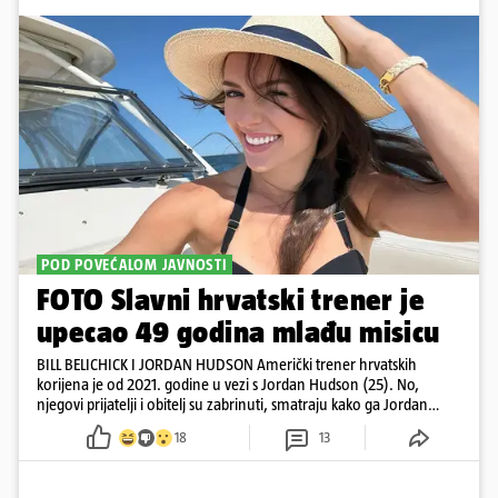
POD POVEĆALOM JAVNOSTI
FOTO Slavni hrvatski trener je
upecao 49 godina mlađu misicu
BILL BELICHICK I JORDAN HUDSON Američki trener hrvatskih
korijena je od 2021. godine u vezi s Jordan Hudson (25). No,
njegovi prijatelji i obitelj su zabrinuti, smatraju kako ga Jordan
kontrolira
18
13