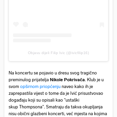
Objavu dijeli Filip Ivic (@ivicfilip16)
Na koncertu se pojavio u dresu svog tragično
preminulog prijatelja
Nikole
Pokrivača
. Klub je u
svom
opširnom priopćenju
naveo kako ih je
zaprepastila vijest o tome da je Ivić prisustvovao
događaju koji su opisali kao "ustaški
skup Thompsona". Smatraju da takva okupljanja
nisu obični glazbeni koncerti, već mjesta na kojima