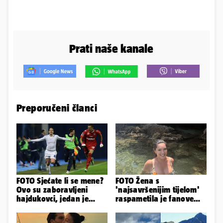
Prati naše kanale
Preporučeni članci
FOTO Sjećate li se mene?
FOTO Žena s
Ovo su zaboravljeni
'najsavršenijim tijelom'
hajdukovci, jedan je
raspametila je fanove
napuhao 3,3 promila...
zaigranim fotkama iz
plićaka