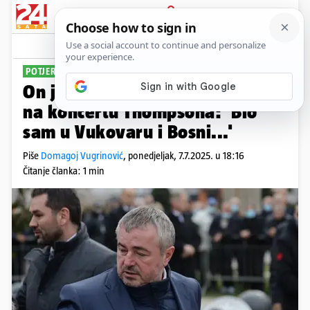
PRIJAVA
Sport
Komentari
122
POTJERAO HRVATA
On je dao otkaz Iviću jer je bio
na koncertu Thompsona: 'Bio
sam u Vukovaru i Bosni...'
Piše
Domagoj Vugrinović
,
ponedjeljak, 7.7.2025. u 18:16
Čitanje članka: 1 min