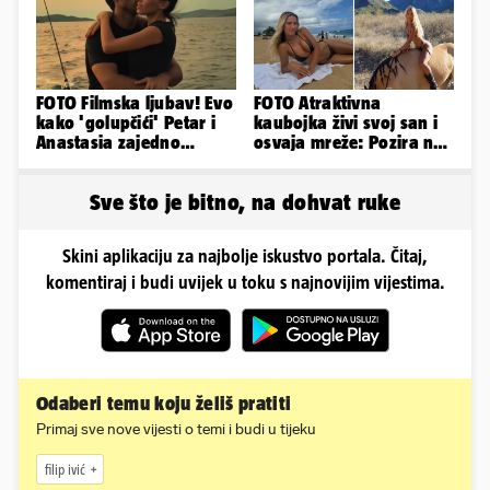
FOTO Filmska ljubav! Evo
FOTO Atraktivna
kako 'golupčići' Petar i
kaubojka živi svoj san i
Anastasia zajedno
osvaja mreže: Pozira na
provode ljetne dane
konjima, nastupa na
rodeu...
Sve što je bitno, na dohvat ruke
Skini aplikaciju za najbolje iskustvo portala. Čitaj,
komentiraj i budi uvijek u toku s najnovijim vijestima.
Odaberi temu koju želiš pratiti
Primaj sve nove vijesti o temi i budi u tijeku
filip ivić