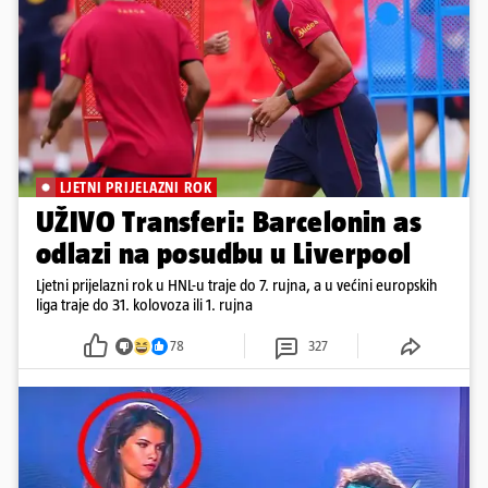
LJETNI PRIJELAZNI ROK
UŽIVO Transferi: Barcelonin as
odlazi na posudbu u Liverpool
Ljetni prijelazni rok u HNL-u traje do 7. rujna, a u većini europskih
liga traje do 31. kolovoza ili 1. rujna
78
327