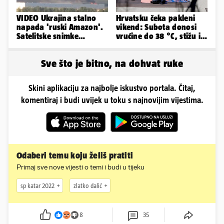
VIDEO Ukrajina stalno
Hrvatsku čeka pakleni
napada 'ruski Amazon'.
vikend: Subota donosi
Satelitske snimke
vrućine do 38 °C, stižu i
pokazale što se događa
grmljavinski pljuskovi
Sve što je bitno, na dohvat ruke
Skini aplikaciju za najbolje iskustvo portala. Čitaj,
komentiraj i budi uvijek u toku s najnovijim vijestima.
Odaberi temu koju želiš pratiti
Primaj sve nove vijesti o temi i budi u tijeku
sp katar 2022
zlatko dalić
8
35