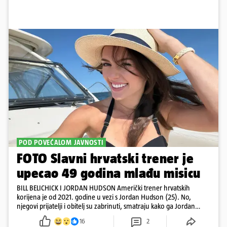
POD POVEĆALOM JAVNOSTI
FOTO Slavni hrvatski trener je
upecao 49 godina mlađu misicu
BILL BELICHICK I JORDAN HUDSON Američki trener hrvatskih
korijena je od 2021. godine u vezi s Jordan Hudson (25). No,
njegovi prijatelji i obitelj su zabrinuti, smatraju kako ga Jordan
kontrolira
16
2