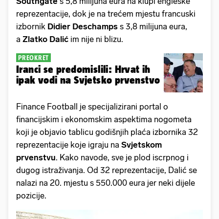
Southgate
s 5,8 milijuna eura na klupi engleske
reprezentacije, dok je na trećem mjestu francuski
izbornik
Didier Deschamps
s 3,8 milijuna eura,
a
Zlatko Dalić
im nije ni blizu.
PREOKRET
Iranci se predomislili: Hrvat ih
ipak vodi na Svjetsko prvenstvo
Finance Football je specijalizirani portal o
financijskim i ekonomskim aspektima nogometa
koji je objavio tablicu godišnjih plaća izbornika 32
reprezentacije koje igraju na
Svjetskom
prvenstvu
. Kako navode, sve je plod iscrpnog i
dugog istraživanja. Od 32 reprezentacije, Dalić se
nalazi na 20. mjestu s 550.000 eura jer neki dijele
pozicije.