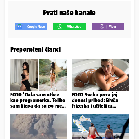
Prati naše kanale
Preporučeni članci
FOTO 'Dala sam otkaz
FOTO Svaka poza joj
kao programerka. Toliko
donosi prihod: Bivša
sam lijepa da su po meni
frizerka i učiteljica
napravili lutku'
oblinama je zapalila
Instagram