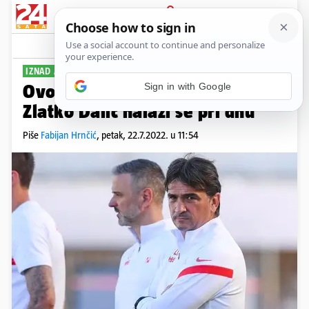
PRIJAVA
Sport
Komentari
35
IZNAD AFRIKANACA
Sign in with Google
Ovo su plaće izbornika na SP-u:
Zlatko Dalić nalazi se pri dnu
Piše
Fabijan Hrnčić
,
petak, 22.7.2022. u 11:54