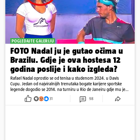
POGLEDAJTE GALERIJU
FOTO Nadal ju je gutao očima u
Brazilu. Gdje je ova hostesa 12
godina poslije i kako izgleda?
Rafael Nadal oprostio se od tenisa u studenom 2024. u Davis
Cupu. Jedan od najviralnijih trenutaka bogate karijere sportske
legende dogodio se 2014. na turniru u Rio de Janeiru gdje mu je
pažnju odvlačila ljepotica iza klupe
31
98