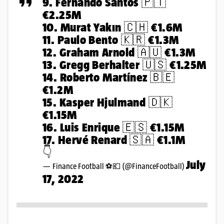
9. Fernando Santos 🇵🇹
€2.25M
10. Murat Yakın 🇨🇭 €1.6M
11. Paulo Bento 🇰🇷 €1.3M
12. Graham Arnold 🇦🇺 €1.3M
13. Gregg Berhalter 🇺🇸 €1.25M
14. Roberto Martínez 🇧🇪
€1.2M
15. Kasper Hjulmand 🇩🇰
€1.15M
16. Luis Enrique 🇪🇸 €1.15M
17. Hervé Renard 🇸🇦 €1.1M
👇
July
— Finance Football ⚽️💶 (@FinanceFootball)
17, 2022