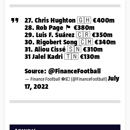
27. Chris Hughton 🇬🇭 €400m
28. Rob Page 🏴󠁧󠁢󠁷󠁬󠁳󠁿 €380m
29. Luis F. Suárez 🇨🇷 €350m
30. Rigobert Song 🇨🇲 €340m
31. Aliou Cissé 🇸🇳 €310m
31 Jalel Kadri 🇹🇳 €130m
Source:
@FinanceFootball
July
— Finance Football ⚽️💶 (@FinanceFootball)
17, 2022