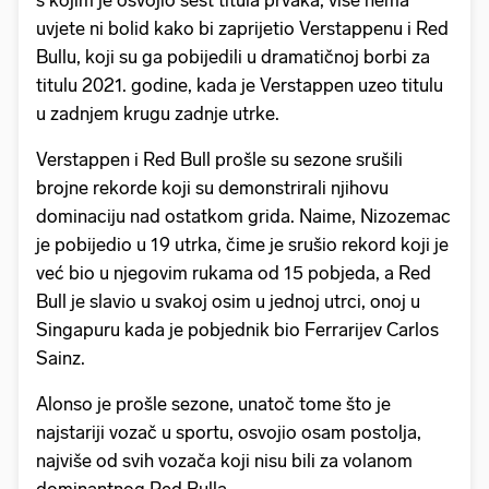
s kojim je osvojio šest titula prvaka, više nema
uvjete ni bolid kako bi zaprijetio Verstappenu i Red
Bullu, koji su ga pobijedili u dramatičnoj borbi za
titulu 2021. godine, kada je Verstappen uzeo titulu
u zadnjem krugu zadnje utrke.
Verstappen i Red Bull prošle su sezone srušili
brojne rekorde koji su demonstrirali njihovu
dominaciju nad ostatkom grida. Naime, Nizozemac
je pobijedio u 19 utrka, čime je srušio rekord koji je
već bio u njegovim rukama od 15 pobjeda, a Red
Bull je slavio u svakoj osim u jednoj utrci, onoj u
Singapuru kada je pobjednik bio Ferrarijev Carlos
Sainz.
Alonso je prošle sezone, unatoč tome što je
najstariji vozač u sportu, osvojio osam postolja,
najviše od svih vozača koji nisu bili za volanom