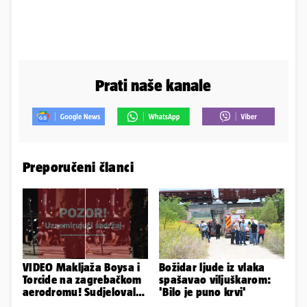
Prati naše kanale
Preporučeni članci
VIDEO Makljaža Boysa i
Božidar ljude iz vlaka
Torcide na zagrebačkom
spašavao viljuškarom:
aerodromu! Sudjelovalo
'Bilo je puno krvi'
je čak 50 huligana