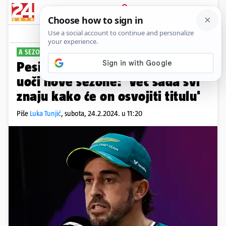
PRIJAVA
Sport
Komentari
2
A SEZONA NIJE NI POČELA
Pesimistične riječi F1 prvaka
uoči nove sezone: 'Već sada svi
znaju kako će on osvojiti titulu'
Piše
Luka Tunjić
,
subota, 24.2.2024. u 11:20