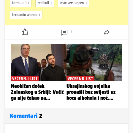
formula 1
red bull
max verstappen
fernando alonso
2
Komentari
2