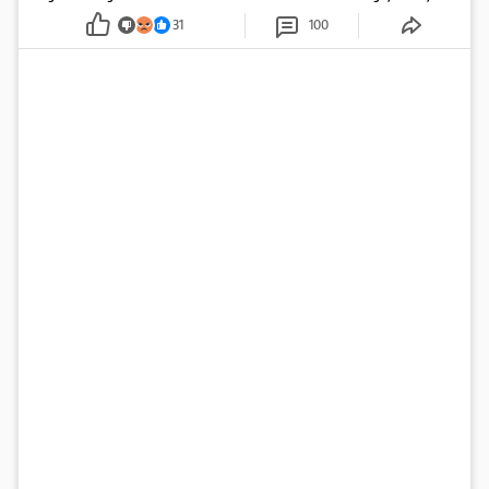
pažnju odvlačila ljepotica iza klupe
31
100