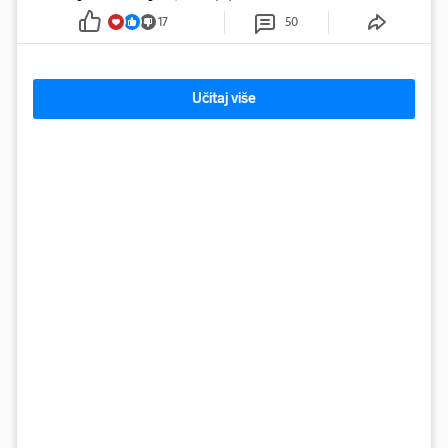
17
50
Učitaj više