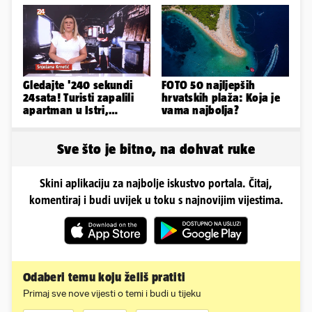
Gledajte '240 sekundi
FOTO 50 najljepših
24sata! Turisti zapalili
hrvatskih plaža: Koja je
apartman u Istri,
vama najbolja?
vlasnik: 'Sezona mi je
završena'
Sve što je bitno, na dohvat ruke
Skini aplikaciju za najbolje iskustvo portala. Čitaj,
komentiraj i budi uvijek u toku s najnovijim vijestima.
Odaberi temu koju želiš pratiti
Primaj sve nove vijesti o temi i budi u tijeku