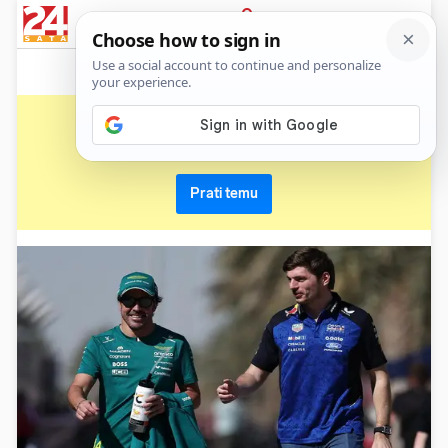
News
Show
Sport
Life&style
Video
Express
PRIJAVA
fernando alonso
Primaj sve nove vijesti o temi i budi u tijeku
Prati temu