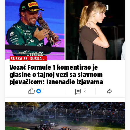
ŠUŠKA SE, ŠUŠKA...
Vozač Formule 1 komentirao je
glasine o tajnoj vezi sa slavnom
pjevačicom: Iznenadio izjavama
1
2