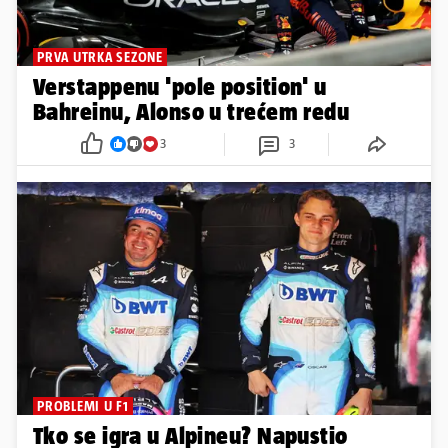
PRVA UTRKA SEZONE
Verstappenu 'pole position' u
Bahreinu, Alonso u trećem redu
3
3
PROBLEMI U F1
Tko se igra u Alpineu? Napustio