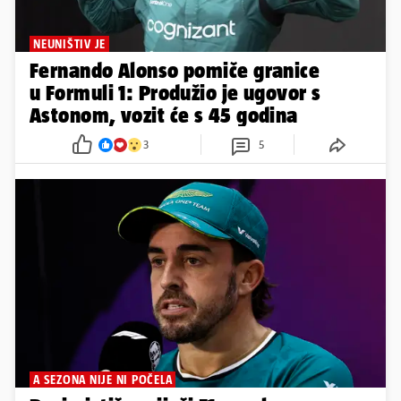
NEUNIŠTIV JE
Fernando Alonso pomiče granice
u Formuli 1: Produžio je ugovor s
Astonom, vozit će s 45 godina
3
5
A SEZONA NIJE NI POČELA