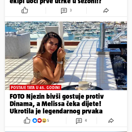
ekipi uoči prve utrke u sezoni!?
3
POSTAJE TATA U 45. GODINI
FOTO Njezin bivši gostuje protiv
Dinama, a Melissa čeka dijete!
Ukrotila je legendarnog prvaka
5
4