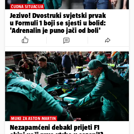
ČUDNA SITUACIJA
Jezivo! Dvostruki svjetski prvak
u Formuli 1 boji se sjesti u bolid:
'Adrenalin je puno jači od boli'
MUKE ZA ASTON MARTIN
Nezapamćeni debakl prijeti F1