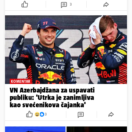
3
KOMENTAR
VN Azerbajdžana za uspavati
publiku: 'Utrka je zanimljiva
kao svećenikova čajanka'
3