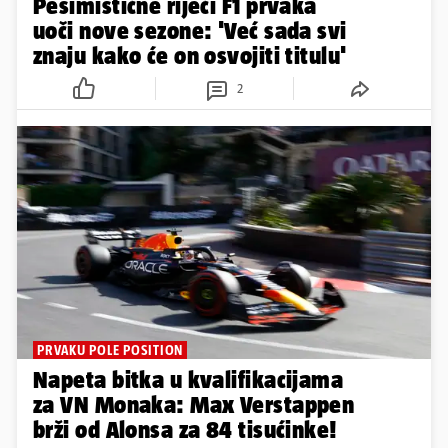
Pesimistične riječi F1 prvaka
uoči nove sezone: 'Već sada svi
znaju kako će on osvojiti titulu'
2
PRVAKU POLE POSITION
Napeta bitka u kvalifikacijama
za VN Monaka: Max Verstappen
brži od Alonsa za 84 tisućinke!