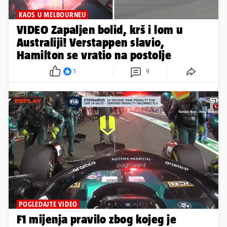
KAOS U MELBOURNEU
VIDEO Zapaljen bolid, krš i lom u
Australiji! Verstappen slavio,
Hamilton se vratio na postolje
1
9
POGLEDAJTE VIDEO
F1 mijenja pravilo zbog kojeg je