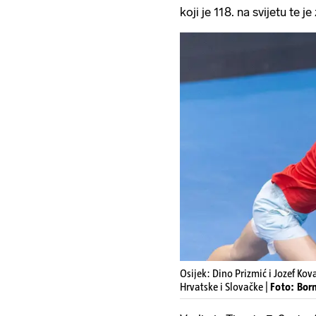
koji je 118. na svijetu te 
Osijek: Dino Prizmić i Jozef K
Hrvatske i Slovačke |
Foto: Bor