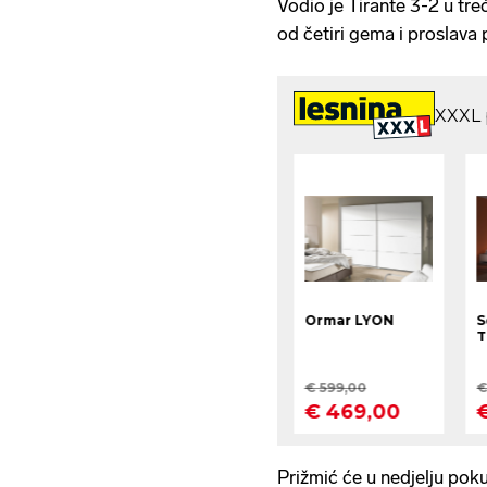
Vodio je Tirante 3-2 u treć
od četiri gema i proslava
Prižmić će u nedjelju poku