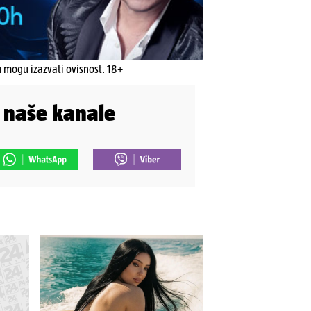
u mogu izazvati ovisnost. 18+
i naše kanale