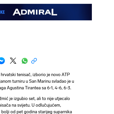
i hrvatski tenisač, izborio je novo ATP
ljanom turniru u San Marinu svladao je u
ga Agustina Tirantea sa 6-1, 4-6, 6-3.
mić je izgubio set, ali to nije utjecalo
nisača na svijetu. U odlučujućem,
 bolji od pet godina starijeg suparnika