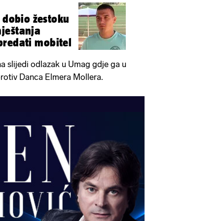
č dobio žestoku
ještanja
predati mobitel
a slijedi odlazak u Umag gdje ga u
rotiv Danca Elmera Mollera.