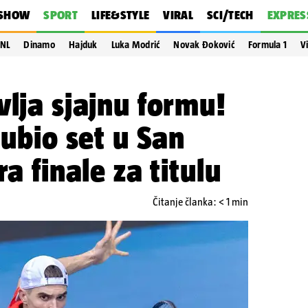
SHOW
SPORT
LIFE&STYLE
VIRAL
SCI/TECH
EXPRES
NL
Dinamo
Hajduk
Luka Modrić
Novak Đoković
Formula 1
V
vlja sjajnu formu!
gubio set u San
ra finale za titulu
Čitanje članka: < 1 min