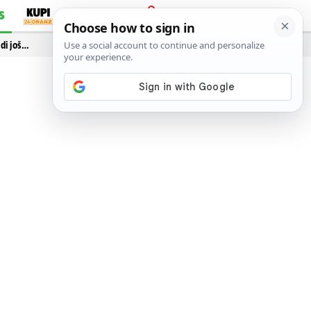
S
PRIJAVA
idi još…