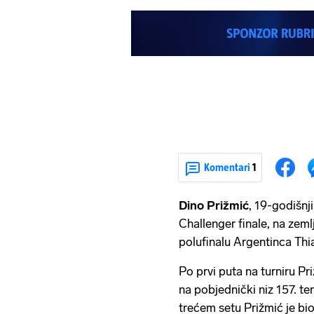
Komentari
1
Dino Prižmić
, 19-godišnj
Challenger finale, na zem
polufinalu Argentinca Thia
Po prvi puta na turniru Priž
na pobjednički niz 157. te
trećem setu Prižmić je bio