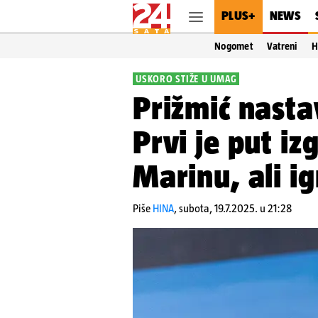
PLUS+
NEWS
Nogomet
Vatreni
H
USKORO STIŽE U UMAG
Prižmić nasta
Prvi je put iz
Marinu, ali ig
Piše
HINA
,
subota, 19.7.2025. u 21:28