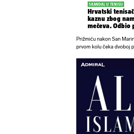
SKANDAL U TENISU
Hrvatski tenisa
kaznu zbog nam
mečeva. Odbio 
Prižmiću nakon San Marin
prvom kolu čeka dvoboj p