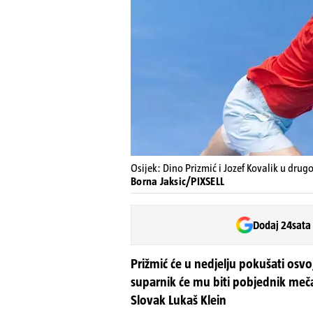
Osijek: Dino Prizmić i Jozef Kovalik u dr
Borna Jaksic/PIXSELL
Dodaj 24sata
Prižmić će u nedjelju pokušati osvoji
suparnik će mu biti pobjednik meča
Slovak Lukaš Klein