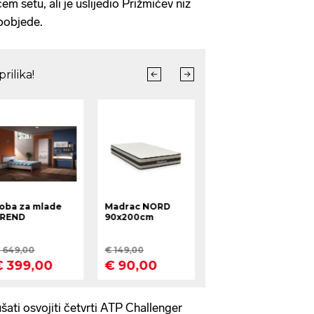
em setu, ali je uslijedio Prižmićev niz
 pobjede.
šati osvojiti četvrti ATP Challenger