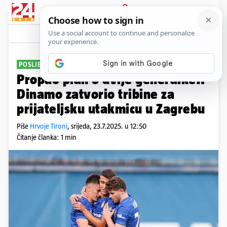
PRIJAVA
Sport
Komentari
10
POSLJEDNJA PROVJERA
Propao plan o dvije generalke!?
Dinamo zatvorio tribine za
prijateljsku utakmicu u Zagrebu
Piše
Hrvoje Tironi
,
srijeda, 23.7.2025. u 12:50
Čitanje članka: 1 min