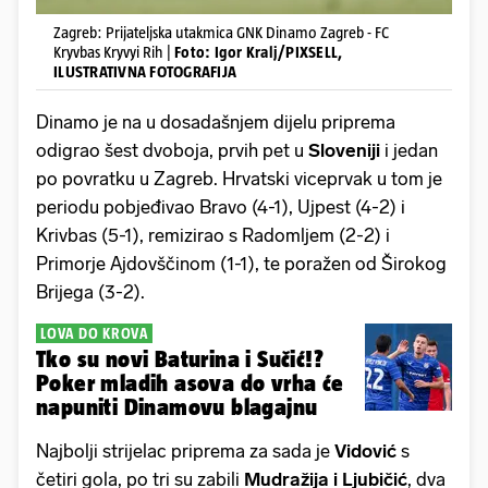
Zagreb: Prijateljska utakmica GNK Dinamo Zagreb - FC
Kryvbas Kryvyi Rih |
Foto: Igor Kralj/PIXSELL,
ILUSTRATIVNA FOTOGRAFIJA
Dinamo je na u dosadašnjem dijelu priprema
odigrao šest dvoboja, prvih pet u
Sloveniji
i jedan
po povratku u Zagreb. Hrvatski viceprvak u tom je
periodu pobjeđivao Bravo (4-1), Ujpest (4-2) i
Krivbas (5-1), remizirao s Radomljem (2-2) i
Primorje Ajdovščinom (1-1), te poražen od Širokog
Brijega (3-2).
LOVA DO KROVA
Tko su novi Baturina i Sučić!?
Poker mladih asova do vrha će
napuniti Dinamovu blagajnu
Najbolji strijelac priprema za sada je
Vidović
s
četiri gola, po tri su zabili
Mudražija i Ljubičić
, dva