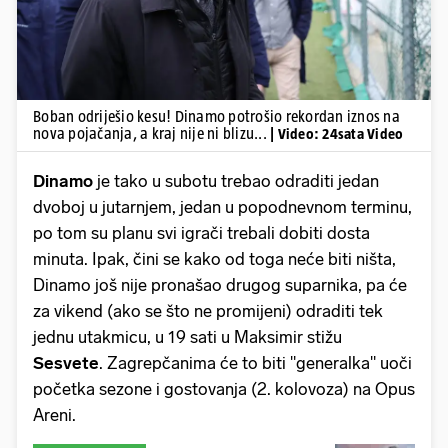
Boban odriješio kesu! Dinamo potrošio rekordan iznos na
nova pojačanja, a kraj nije ni blizu...
| Video: 24sata Video
Dinamo
je tako u subotu trebao odraditi jedan
dvoboj u jutarnjem, jedan u popodnevnom terminu,
po tom su planu svi igrači trebali dobiti dosta
minuta. Ipak, čini se kako od toga neće biti ništa,
Dinamo još nije pronašao drugog suparnika, pa će
za vikend (ako se što ne promijeni) odraditi tek
jednu utakmicu, u 19 sati u Maksimir stižu
Sesvete
. Zagrepčanima će to biti "generalka" uoči
početka sezone i gostovanja (2. kolovoza) na Opus
Areni.