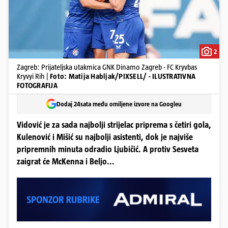
2
Zagreb: Prijateljska utakmica GNK Dinamo Zagreb - FC Kryvbas
Kryvyi Rih |
Foto: Matija Habljak/PIXSELL/ - ILUSTRATIVNA
FOTOGRAFIJA
Dodaj 24sata među omiljene izvore na Googleu
Vidović je za sada najbolji strijelac priprema s četiri gola,
Kulenović i Mišić su najbolji asistenti, dok je najviše
pripremnih minuta odradio Ljubičić. A protiv Sesveta
zaigrat će McKenna i Beljo...