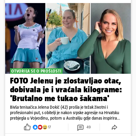
OTVORILA SE O PROŠLOSTI
FOTO Jelenu je zlostavljao otac,
dobivala je i vraćala kilograme:
'Brutalno me tukao šakama'
Bivša tenisačica Jelena Dokić (42) prošla je težak životni i
profesionalni put, s obitelji je nakon srpske agresije na Hrvatsku
prebjegla u Vojvodinu, potom u Australiju gdje danas inspirira
mnoge
17
49