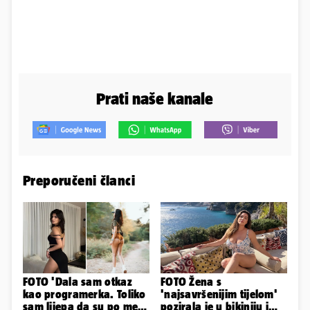
Prati naše kanale
Preporučeni članci
FOTO 'Dala sam otkaz
FOTO Žena s
kao programerka. Toliko
'najsavršenijim tijelom'
sam lijepa da su po meni
pozirala je u bikiniju i