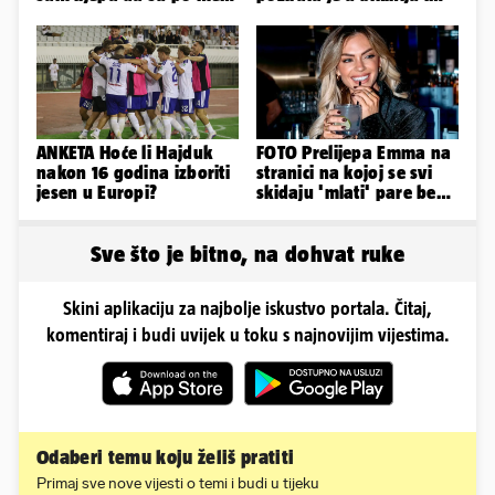
napravili lutku'
pokazala svoje bujne
obline...
ANKETA Hoće li Hajduk
FOTO Prelijepa Emma na
nakon 16 godina izboriti
stranici na kojoj se svi
jesen u Europi?
skidaju 'mlati' pare bez
'prodaje tijela'
Sve što je bitno, na dohvat ruke
Skini aplikaciju za najbolje iskustvo portala. Čitaj,
komentiraj i budi uvijek u toku s najnovijim vijestima.
Odaberi temu koju želiš pratiti
Primaj sve nove vijesti o temi i budi u tijeku