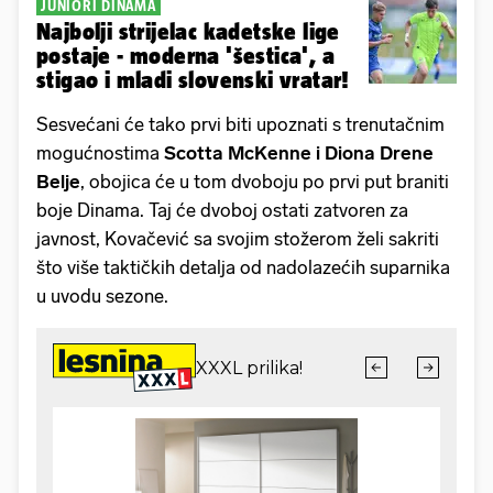
JUNIORI DINAMA
Najbolji strijelac kadetske lige
postaje - moderna 'šestica', a
stigao i mladi slovenski vratar!
Sesvećani će tako prvi biti upoznati s trenutačnim
mogućnostima
Scotta McKenne i Diona Drene
Belje
, obojica će u tom dvoboju po prvi put braniti
boje Dinama. Taj će dvoboj ostati zatvoren za
javnost, Kovačević sa svojim stožerom želi sakriti
što više taktičkih detalja od nadolazećih suparnika
u uvodu sezone.