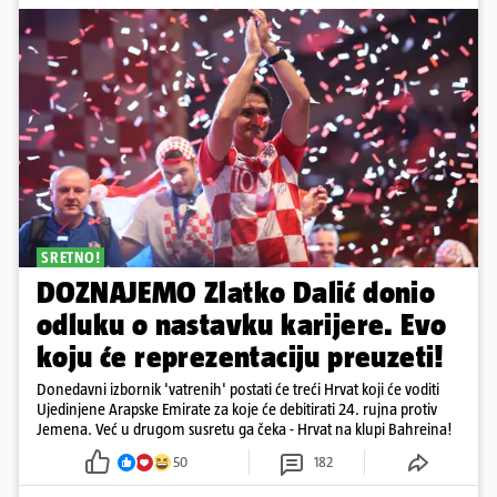
SRETNO!
DOZNAJEMO Zlatko Dalić donio
odluku o nastavku karijere. Evo
koju će reprezentaciju preuzeti!
Donedavni izbornik 'vatrenih' postati će treći Hrvat koji će voditi
Ujedinjene Arapske Emirate za koje će debitirati 24. rujna protiv
Jemena. Već u drugom susretu ga čeka - Hrvat na klupi Bahreina!
50
182