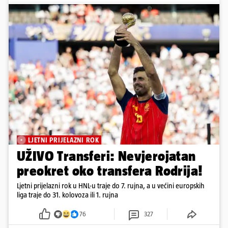
LJETNI PRIJELAZNI ROK
UŽIVO Transferi: Nevjerojatan
preokret oko transfera Rodrija!
Ljetni prijelazni rok u HNL-u traje do 7. rujna, a u većini europskih
liga traje do 31. kolovoza ili 1. rujna
76
327