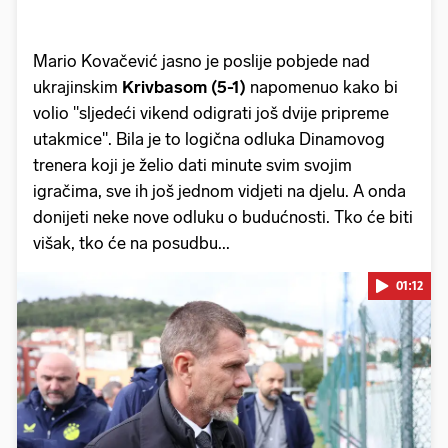
Mario Kovačević jasno je poslije pobjede nad
ukrajinskim
Krivbasom (5-1)
napomenuo kako bi
volio "sljedeći vikend odigrati još dvije pripreme
utakmice". Bila je to logična odluka Dinamovog
trenera koji je želio dati minute svim svojim
igračima, sve ih još jednom vidjeti na djelu. A onda
donijeti neke nove odluku o budućnosti. Tko će biti
višak, tko će na posudbu...
01:12
Pokretanje videa...