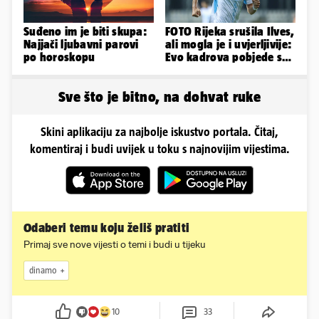
Suđeno im je biti skupa:
FOTO Rijeka srušila Ilves,
Najjači ljubavni parovi
ali mogla je i uvjerljivije:
po horoskopu
Evo kadrova pobjede s
Rujevice
Sve što je bitno, na dohvat ruke
Skini aplikaciju za najbolje iskustvo portala. Čitaj,
komentiraj i budi uvijek u toku s najnovijim vijestima.
Odaberi temu koju želiš pratiti
Primaj sve nove vijesti o temi i budi u tijeku
dinamo
10
33