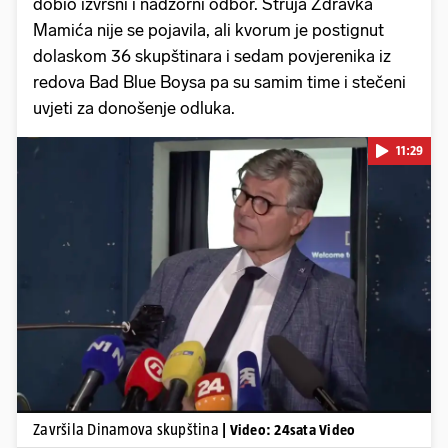
dobio izvršni i nadzorni odbor. Struja Zdravka
Mamića nije se pojavila, ali kvorum je postignut
dolaskom 36 skupštinara i sedam povjerenika iz
redova Bad Blue Boysa pa su samim time i stečeni
uvjeti za donošenje odluka.
11:29
Pokretanje videa...
Završila Dinamova skupština
| Video: 24sata Video