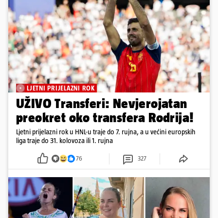
LJETNI PRIJELAZNI ROK
UŽIVO Transferi: Nevjerojatan
preokret oko transfera Rodrija!
Ljetni prijelazni rok u HNL-u traje do 7. rujna, a u većini europskih
liga traje do 31. kolovoza ili 1. rujna
76
327