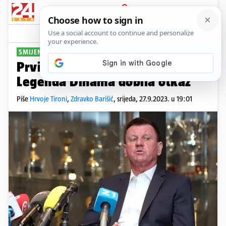
PRIJAVA
Sport
Komentari
33
SMIJENILI 'MAMIĆEVCE'
Prvi rezovi nakon skupštine:
Legenda Dinama dobila otkaz
Piše
Hrvoje Tironi
,
Zdravko Barišić
,
srijeda, 27.9.2023. u 19:01