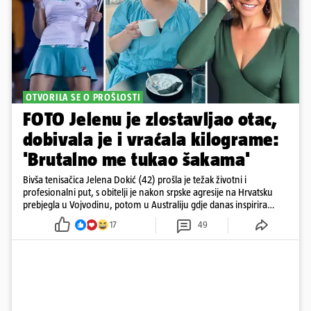
OTVORILA SE O PROŠLOSTI
FOTO Jelenu je zlostavljao otac,
dobivala je i vraćala kilograme:
'Brutalno me tukao šakama'
Bivša tenisačica Jelena Dokić (42) prošla je težak životni i
profesionalni put, s obitelji je nakon srpske agresije na Hrvatsku
prebjegla u Vojvodinu, potom u Australiju gdje danas inspirira
mnoge
17
49