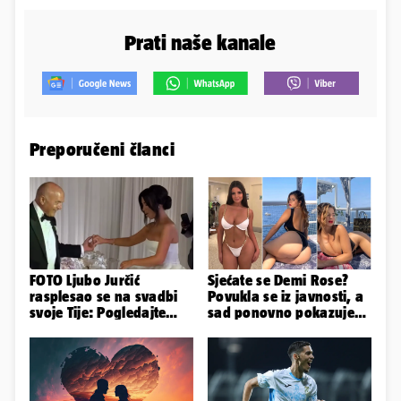
Prati naše kanale
Preporučeni članci
FOTO Ljubo Jurčić
Sjećate se Demi Rose?
rasplesao se na svadbi
Povukla se iz javnosti, a
svoje Tije: Pogledajte
sad ponovno pokazuje
kako je izgledalo
obline. Ovako izgleda
vjenčanje...