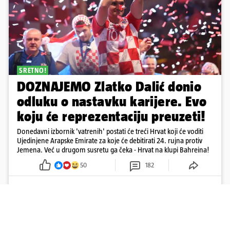
SRETNO!
DOZNAJEMO Zlatko Dalić donio
odluku o nastavku karijere. Evo
koju će reprezentaciju preuzeti!
Donedavni izbornik 'vatrenih' postati će treći Hrvat koji će voditi
Ujedinjene Arapske Emirate za koje će debitirati 24. rujna protiv
Jemena. Već u drugom susretu ga čeka - Hrvat na klupi Bahreina!
50
182
Učitaj više